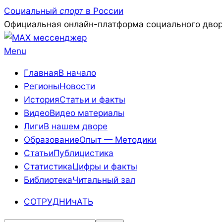
Skip
Социальный
спорт
в России
to
Официальная онлайн-платформа социального двор
content
Primary
Menu
Navigation
Главная
В начало
Menu
Регионы
Новости
История
Статьи и факты
Видео
Видео материалы
Лиги
В нашем дворе
Образование
Опыт — Методики
Статьи
Публицистика
Статистика
Цифры и факты
Библиотека
Читальный зал
СОТРУДНИчАТЬ