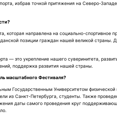
спорта, избрав точкой притяжения на Северо-Запад
сти?
та, которая направлена на социально-спортивное п
данской позиции граждан нашей великой страны. Дв
орта — это укрепление нашего суверинитета, разви
лений, поддержка развития нашей страны.
оль масштабного Фестиваля?
ым Государственным Университетом физической кул
ели из Санкт-Петербурга, студенты. Также прове
ижения даты самого проведения круг поддерживающ
ло.