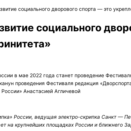
азвитие социального дворового спорта — это укреп
звитие социального двор
ринитета»
ссии в мае 2022 года станет проведение Фестиваля
 канун проведения Фестиваля редакция «Дворспорт
й России» Анастасией Агличевой
пка» России, ведущая электро-скрипка Санкт — П
ет на крупнейших площадках России и ближнего З