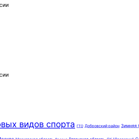
сии
сии
вых видов спорта
Зимняя 
Добровский район
ГТО
осква