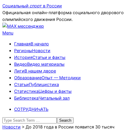
Skip
Социальный
спорт
в России
to
Официальная онлайн-платформа социального дворового
content
олимпийского движения России.
Primary
Menu
Navigation
Главная
В начало
Menu
Регионы
Новости
История
Статьи и факты
Видео
Видео материалы
Лиги
В нашем дворе
Образование
Опыт — Методики
Статьи
Публицистика
Статистика
Цифры и факты
Библиотека
Читальный зал
СОТРУДНИчАТЬ
Search
Новости
>
До 2018 года в России появится 30 тысяч