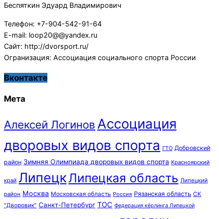
Беспяткин Эдуард Владимирович
Телефон: +7-904-542-91-64
E-mail: loop20@@yandex.ru
Сайт: http://dvorsport.ru/
Огранизация: Ассоциация социального спорта России
Вконтакте
Мета
Ассоциация
Алексей Логинов
дворовых видов спорта
Добровский
ГТО
Зимняя Олимпиада дворовых видов спорта
район
Красноярский
Липецк
Липецкая область
край
Липецкий
Москва
Московская область
Рязанская область
район
Россия
СК
ТОС
Санкт-Петербург
"Дворовик"
Федерация кёрлинга Липецкой