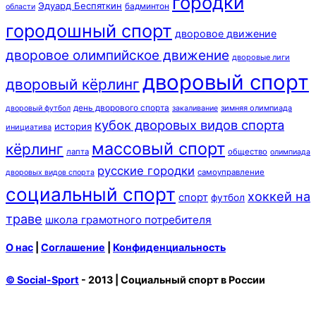
городки
Эдуард Беспяткин
бадминтон
области
городошный спорт
дворовое движение
дворовое олимпийское движение
дворовые лиги
дворовый спорт
дворовый кёрлинг
день дворового спорта
зимняя олимпиада
дворовый футбол
закаливание
кубок дворовых видов спорта
история
инициатива
массовый спорт
кёрлинг
лапта
общество
олимпиада
русские городки
самоуправление
дворовых видов спорта
социальный спорт
хоккей на
спорт
футбол
траве
школа грамотного потребителя
О нас
|
Соглашение
|
Конфиденциальность
© Social-Sport
- 2013 | Социальный спорт в России