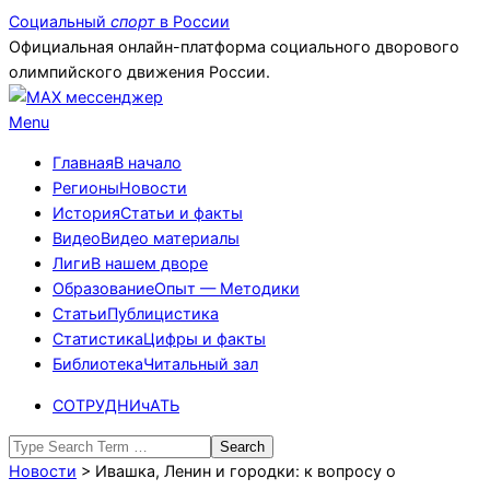
Skip
Социальный
спорт
в России
to
Официальная онлайн-платформа социального дворового
content
олимпийского движения России.
Primary
Menu
Navigation
Главная
В начало
Menu
Регионы
Новости
История
Статьи и факты
Видео
Видео материалы
Лиги
В нашем дворе
Образование
Опыт — Методики
Статьи
Публицистика
Статистика
Цифры и факты
Библиотека
Читальный зал
СОТРУДНИчАТЬ
Search
Новости
>
Ивашка, Ленин и городки: к вопросу о