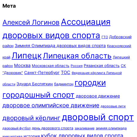
Мета
Ассоциация
Алексей Логинов
дворовых видов спорта
Добровский
ГТО
Зимняя Олимпиада дворовых видов спорта
район
Красноярский
Липецк
Липецкая область
край
Липецкий
Москва
Московская область
Рязанская область
район
Россия
СК
ТОС
Санкт-Петербург
"Дворовик"
Федерация кёрлинга Липецкой
городки
Эдуард Беспяткин
бадминтон
области
городошный спорт
дворовое движение
дворовое олимпийское движение
дворовые лиги
дворовый спорт
дворовый кёрлинг
день дворового спорта
зимняя олимпиада
дворовый футбол
закаливание
кубок дворовых видов спорта
история
инициатива