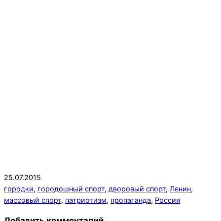
2015-
25.07.2015
07-
городки
,
городошный спорт
,
дворовый спорт
,
Ленин
,
25
массовый спорт
,
патриотизм
,
пропаганда
,
Россия
Добавить комментарий