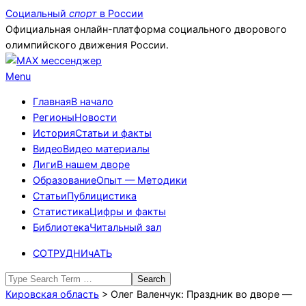
Skip
Социальный
спорт
в России
to
Официальная онлайн-платформа социального дворового
content
олимпийского движения России.
Primary
Menu
Navigation
Главная
В начало
Menu
Регионы
Новости
История
Статьи и факты
Видео
Видео материалы
Лиги
В нашем дворе
Образование
Опыт — Методики
Статьи
Публицистика
Статистика
Цифры и факты
Библиотека
Читальный зал
СОТРУДНИчАТЬ
Search
Кировская область
>
Олег Валенчук: Праздник во дворе —