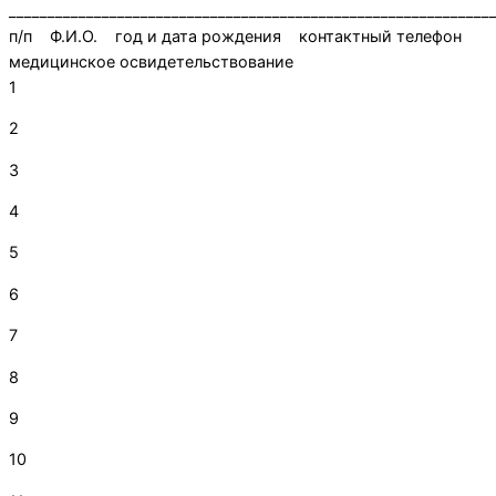
______________________________________________________________
п/п Ф.И.О. год и дата рождения контактный телефон
медицинское освидетельствование
1
2
3
4
5
6
7
8
9
10