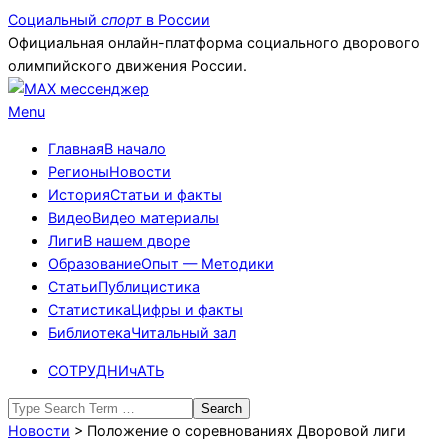
Skip
Социальный
спорт
в России
to
Официальная онлайн-платформа социального дворового
content
олимпийского движения России.
Primary
Menu
Navigation
Главная
В начало
Menu
Регионы
Новости
История
Статьи и факты
Видео
Видео материалы
Лиги
В нашем дворе
Образование
Опыт — Методики
Статьи
Публицистика
Статистика
Цифры и факты
Библиотека
Читальный зал
СОТРУДНИчАТЬ
Search
Новости
>
Положение о соревнованиях Дворовой лиги