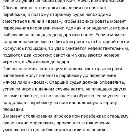
судье и судьям на линии надо быть очень внимательными.
Обычно видно, что игроки нападения готовятся к
перебежке, и поэтому старшему судье необходимо
сместиться к линии «дома», чтобы зафиксировать момент
пересечения игроками линии «дома» и определить: игроки
выбежали на площадку до удара или после. Если в момент
соприкосновения мяча с битой игроки хотя бы одной ногой
коснулись площадки, то удар считается недействительным,
подаются два коротких свистка и указываются номера
игроков, выбежавших до удара.
При выносе мяча подающим игроком некоторые игроки
нападения могут начинать перебежку до пересечения
мячом линии «дома». Старший судья должен определить,
успел ли игрок в данном случае встать на площадку двумя
ногами: если нет, то возвращается обратно, если успел, то
продолжает перебежку на противоположную сторону
площадки.
В момент столкновения игроков при перебежках старшему
судье важно определить, произошло столкновение
умышленно (в целях блокировки) или оно носило