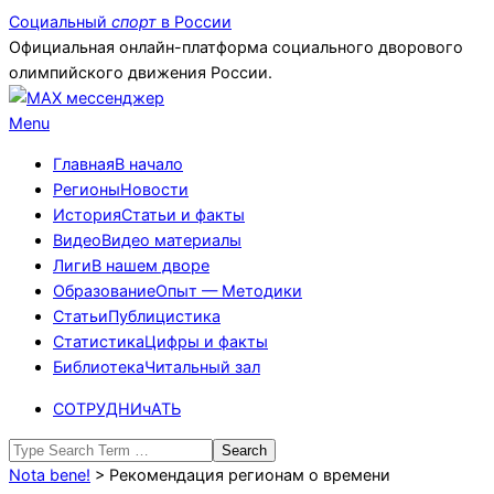
Skip
Социальный
спорт
в России
to
Официальная онлайн-платформа социального дворового
content
олимпийского движения России.
Primary
Menu
Navigation
Главная
В начало
Menu
Регионы
Новости
История
Статьи и факты
Видео
Видео материалы
Лиги
В нашем дворе
Образование
Опыт — Методики
Статьи
Публицистика
Статистика
Цифры и факты
Библиотека
Читальный зал
СОТРУДНИчАТЬ
Search
Nota bene!
>
Рекомендация регионам о времени