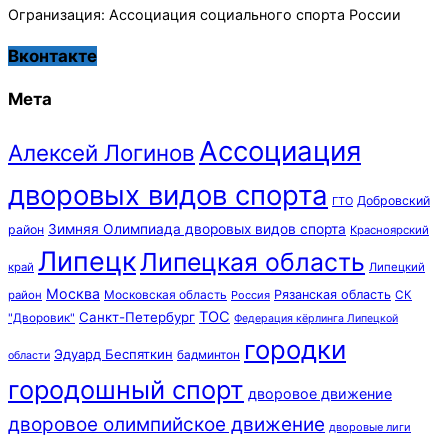
Огранизация: Ассоциация социального спорта России
Вконтакте
Мета
Ассоциация
Алексей Логинов
дворовых видов спорта
Добровский
ГТО
Зимняя Олимпиада дворовых видов спорта
район
Красноярский
Липецк
Липецкая область
край
Липецкий
Москва
Московская область
Рязанская область
район
Россия
СК
ТОС
Санкт-Петербург
"Дворовик"
Федерация кёрлинга Липецкой
городки
Эдуард Беспяткин
бадминтон
области
городошный спорт
дворовое движение
дворовое олимпийское движение
дворовые лиги