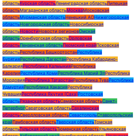
область
Курская область
Ленинградская область
Липецкая
область
Магаданская область
Москва
Московская
область
Мурманская область
Ненецкий АО
Нижегородская
область
Новгородская область
Новосибирская
область
Новости
Новости регионов
Омская
область
Оренбургская область
Орловская
область
Пензенская область
Пермский край
Псковская
область
Республика Башкортостан
Республика
Бурятия
Республика Дагестан
Республика Кабардино-
Балкария
Республика Калмыкия
Республика
Карелия
Республика Коми
Республика Марий Эл
Республика
Мордовия
Республика Татарстан
Республика Тува
Республика
Удмуртия
Республика Хакасия
Республика
Чувашия
Республика Якутия (Саха)
Ростовская
область
Рязанская область
Самарская область
Санкт-
Петербург
Саратовская область
Сахалинская
область
Свердловская область
Севастополь
Ставропольский
край
Тамбовская область
Тверская область
Томская
область
Тульская область
Тюменская область
Ульяновская
область
Хабаровский край
Челябинская область
Чеченская