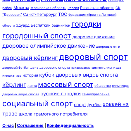
Москва
Московская область
Рязанская область
район
Россия
СК
ТОС
Санкт-Петербург
"Дворовик"
Федерация кёрлинга Липецкой
городки
Эдуард Беспяткин
бадминтон
области
городошный спорт
дворовое движение
дворовое олимпийское движение
дворовые лиги
дворовый спорт
дворовый кёрлинг
день дворового спорта
зимняя олимпиада
дворовый футбол
закаливание
кубок дворовых видов спорта
история
инициатива
массовый спорт
кёрлинг
лапта
общество
олимпиада
русские городки
самоуправление
дворовых видов спорта
социальный спорт
хоккей на
спорт
футбол
траве
школа грамотного потребителя
О нас
|
Соглашение
|
Конфиденциальность