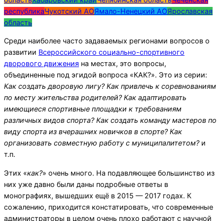
республика
Чукотский АО
Ямало-Ненецкий АО
Ярославская
область
Среди наиболее часто задаваемых регионами вопросов о
развитии
Всероссийского социально-спортивного
дворового движения
на местах, это вопросы,
объединенные под эгидой вопроса «КАК?».
Это из серии:
Как создать дворовую лигу? Как привлечь к соревнованиям
по месту жительства родителей? Как адаптировать
имеющиеся спортивные площадки к требованиям
различных видов спорта? Как создать команду мастеров по
виду спорта из вчерашних новичков в спорте?
Как
организовать совместную работу с муниципалитетом?
и
т.п.
Этих «
как?
» очень много. На подавляющее большинство из
них уже давно были даны подробные ответы в
монографиях, вышедших ещё в 2015 — 2017 годах. К
сожалению, приходится констатировать, что современные
администраторы в целом очень плохо работают с научной