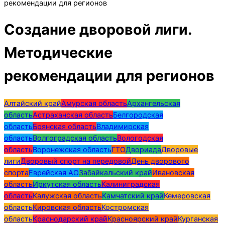
рекомендации для регионов
Создание дворовой лиги.
Методические
рекомендации для регионов
Алтайский край
Амурская область
Архангельская
область
Астраханская область
Белгородская
область
Брянская область
Владимирская
область
Волгоградская область
Вологодская
область
Воронежская область
ГТО
Двориада
Дворовые
лиги
Дворовый спорт на передовой
День дворового
спорта
Еврейская АО
Забайкальский край
Ивановская
область
Иркутская область
Калиниградская
область
Калужская область
Камчатский край
Кемеровская
область
Кировская область
Костромская
область
Краснодарский край
Красноярский край
Курганская