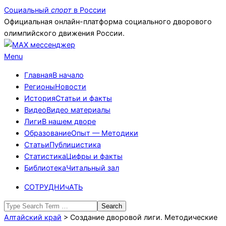
Skip
Социальный
спорт
в России
to
Официальная онлайн-платформа социального дворового
content
олимпийского движения России.
Primary
Menu
Navigation
Главная
В начало
Menu
Регионы
Новости
История
Статьи и факты
Видео
Видео материалы
Лиги
В нашем дворе
Образование
Опыт — Методики
Статьи
Публицистика
Статистика
Цифры и факты
Библиотека
Читальный зал
СОТРУДНИчАТЬ
Search
Алтайский край
>
Создание дворовой лиги. Методические