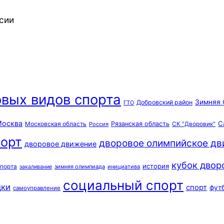
сии
вых видов спорта
Зимняя 
Добровский район
ГТО
осква
С
Московская область
Рязанская область
Россия
СК "Дворовик"
орт
дворовое олимпийское д
дворовое движение
кубок двор
история
спорта
зимняя олимпиада
инициатива
закаливание
социальный спорт
дки
спорт
фут
самоуправление