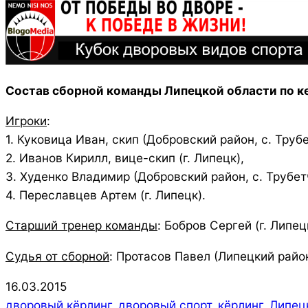
Состав сборной команды Липецкой области по к
Игроки
:
1. Куковица Иван, скип (Добровский район, с. Труб
2. Иванов Кирилл, вице-скип (г. Липецк),
3. Худенко Владимир (Добровский район, с. Трубет
4. Переславцев Артем (г. Липецк).
Старший тренер команды
: Бобров Сергей (г. Липец
Судья от сборной
: Протасов Павел (Липецкий район
2015-
16.03.2015
03-
дворовый кёрлинг
,
дворовый спорт
,
кёрлинг
,
Липец