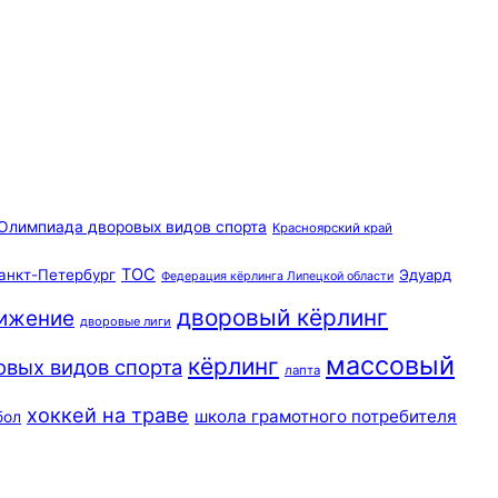
Олимпиада дворовых видов спорта
Красноярский край
ТОС
анкт-Петербург
Эдуард
Федерация кёрлинга Липецкой области
дворовый кёрлинг
вижение
дворовые лиги
массовый
кёрлинг
овых видов спорта
лапта
хоккей на траве
школа грамотного потребителя
бол