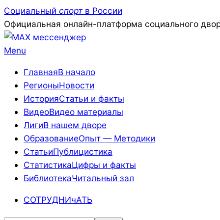
Skip
Социальный
спорт
в России
to
Официальная онлайн-платформа социального двор
content
Primary
Menu
Navigation
Главная
В начало
Menu
Регионы
Новости
История
Статьи и факты
Видео
Видео материалы
Лиги
В нашем дворе
Образование
Опыт — Методики
Статьи
Публицистика
Статистика
Цифры и факты
Библиотека
Читальный зал
СОТРУДНИчАТЬ