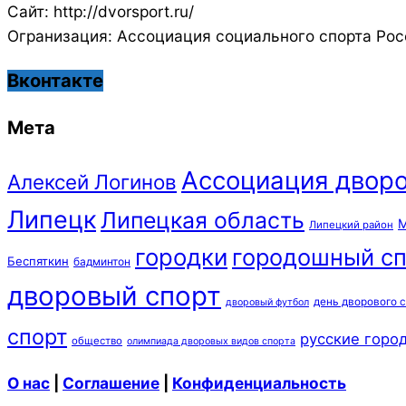
Сайт: http://dvorsport.ru/
Огранизация: Ассоциация социального спорта Рос
Вконтакте
Мета
Ассоциация дворо
Алексей Логинов
Липецк
Липецкая область
М
Липецкий район
городки
городошный сп
Беспяткин
бадминтон
дворовый спорт
день дворового 
дворовый футбол
спорт
русские горо
общество
олимпиада дворовых видов спорта
О нас
|
Соглашение
|
Конфиденциальность