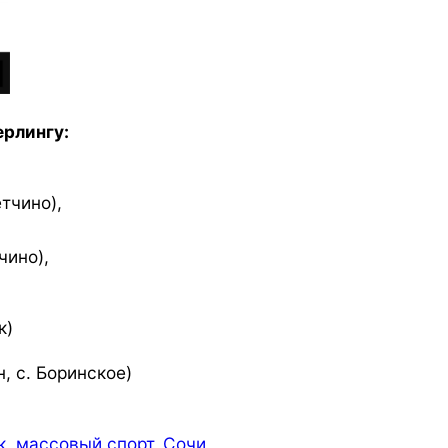
ерлингу:
етчино),
чино),
к)
, с. Боринское)
к
,
массовый спорт
,
Сочи