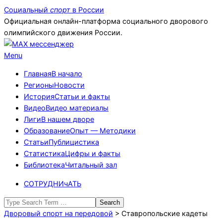
Skip
Социальный
спорт
в России
to
Официальная онлайн-платформа социального дворового
content
олимпийского движения России.
Primary
Menu
Navigation
Главная
В начало
Menu
Регионы
Новости
История
Статьи и факты
Видео
Видео материалы
Лиги
В нашем дворе
Образование
Опыт — Методики
Статьи
Публицистика
Статистика
Цифры и факты
Библиотека
Читальный зал
СОТРУДНИчАТЬ
Search
Дворовый спорт на передовой
>
Ставропольские кадеты