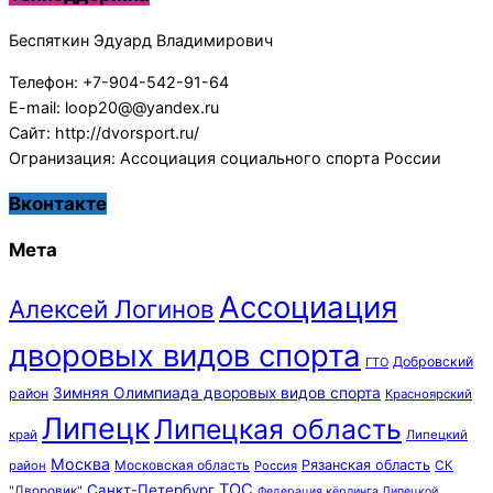
Беспяткин Эдуард Владимирович
Телефон: +7-904-542-91-64
E-mail: loop20@@yandex.ru
Сайт: http://dvorsport.ru/
Огранизация: Ассоциация социального спорта России
Вконтакте
Мета
Ассоциация
Алексей Логинов
дворовых видов спорта
Добровский
ГТО
Зимняя Олимпиада дворовых видов спорта
район
Красноярский
Липецк
Липецкая область
край
Липецкий
Москва
Московская область
Рязанская область
район
Россия
СК
ТОС
Санкт-Петербург
"Дворовик"
Федерация кёрлинга Липецкой