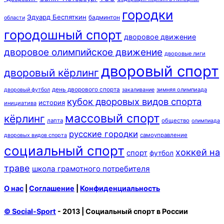
городки
Эдуард Беспяткин
бадминтон
области
городошный спорт
дворовое движение
дворовое олимпийское движение
дворовые лиги
дворовый спорт
дворовый кёрлинг
день дворового спорта
зимняя олимпиада
дворовый футбол
закаливание
кубок дворовых видов спорта
история
инициатива
массовый спорт
кёрлинг
лапта
общество
олимпиада
русские городки
самоуправление
дворовых видов спорта
социальный спорт
хоккей на
спорт
футбол
траве
школа грамотного потребителя
О нас
|
Соглашение
|
Конфиденциальность
© Social-Sport
- 2013 | Социальный спорт в России