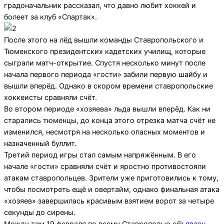
градоначальник рассказал, что давно любит хоккей и
болеет за клуб «Спартак».
После этого на лёд вышли команды Ставропольского и
Тюменского президентских кадетских училищ, которые
сыграли матч-открытие. Спустя несколько минут после
начала первого периода «гости» забили первую шайбу и
вышли вперёд. Однако в скором времени ставропольские
хоккеисты сравняли счёт.
Во втором периоде «хозяева» льда вышли вперёд. Как ни
старались тюменцы, до конца этого отрезка матча счёт не
изменился, несмотря на несколько опасных моментов и
назначенный буллит.
Третий период игры стал самым напряжённым. В его
начале «гости» сравняли счёт и яростно противостояли
атакам ставропольцев. Зрители уже приготовились к тому,
чтобы посмотреть ещё и овертайм, однако финальная атака
«хозяев» завершилась красивым взятием ворот за четыре
секунды до сирены.
Между тем 19 февраля по всему Ставрополью
объявлен