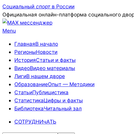
Skip
Социальный
спорт
в России
to
Официальная онлайн-платформа социального двор
content
Primary
Menu
Navigation
Главная
В начало
Menu
Регионы
Новости
История
Статьи и факты
Видео
Видео материалы
Лиги
В нашем дворе
Образование
Опыт — Методики
Статьи
Публицистика
Статистика
Цифры и факты
Библиотека
Читальный зал
СОТРУДНИчАТЬ