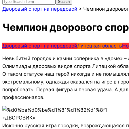
Search
Дворовый спорт на передовой
>
Чемпион дворовог
Чемпион дворового спор
Дворовый спорт на передовой
Липецкая область
Но
Невыбитый городок и камни соперника в «доме» – 
Олимпиады дворовых видов спорта Липецкой обла
О таком статусе наш герой никогда и не помышля
экстремальному, однажды оказался на игре в горо
попробовать. Первая фигура и первая удача. А да
профессионалов.
«ДВОРОВИК»
Исконно русская игра городки, возрождающаяся п