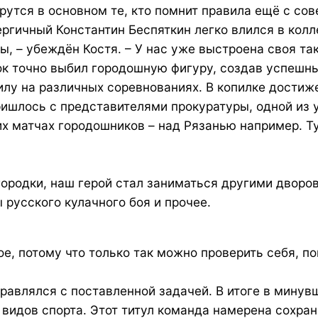
ерутся в основном те, кто помнит правила ещё с со
ергичный Константин Беспяткин легко влился в колле
ы, – убеждён Костя. – У нас уже выстроена своя т
сок точно выбил городошную фигуру, создав успешн
лу на различных соревнованиях. В копилке достиже
пришлось с представителями прокуратуры, одной из
 матчах городошников – над Рязанью например. Тут
 городки, наш герой стал заниматься другими дворо
ы русского кулачного боя и прочее.
ое, потому что только так можно проверить себя, по
равлялся с поставленной задачей. В итоге в мину
дов спорта. Этот титул команда намерена сохрани