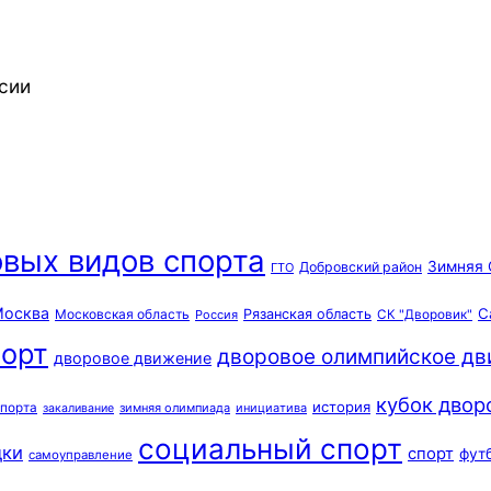
сии
вых видов спорта
Зимняя 
Добровский район
ГТО
осква
С
Московская область
Рязанская область
Россия
СК "Дворовик"
орт
дворовое олимпийское д
дворовое движение
кубок двор
история
спорта
зимняя олимпиада
инициатива
закаливание
социальный спорт
дки
спорт
фут
самоуправление