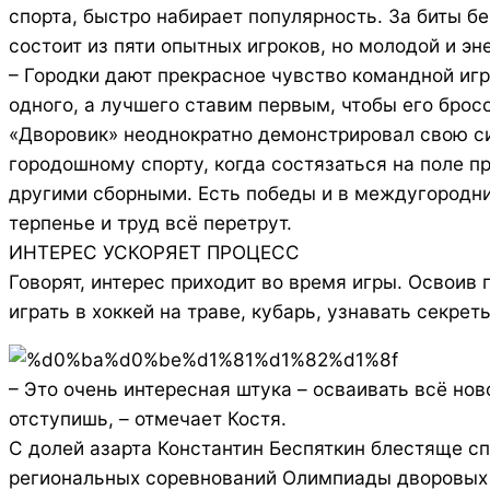
спорта, быстро набирает популярность. За биты б
состоит из пяти опытных игроков, но молодой и эн
– Городки дают прекрасное чувство командной игр
одного, а лучшего ставим первым, чтобы его бро
«Дворовик» неоднократно демонстрировал свою си
городошному спорту, когда состязаться на поле 
другими сборными. Есть победы и в междугородних
терпенье и труд всё перетрут.
ИНТЕРЕС УСКОРЯЕТ ПРОЦЕСС
Говорят, интерес приходит во время игры. Освоив
играть в хоккей на траве, кубарь, узнавать секрет
– Это очень интересная штука – осваивать всё нов
отступишь, – отмечает Костя.
С долей азарта Константин Беспяткин блестяще сп
региональных соревнований Олимпиады дворовых ви