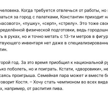
человека. Когда требуется отвлечься от работы, но
ься за город с палатками, Константин приходит на
асового», «пушку», «серп», «стрелу». Это тоже сво
ределённой физической подготовки, ведь городошна
 в руках, но и точно метать с 13-ти метров в фигу
ствующего инвентаря нет даже в специализированн
тин.
торой год. За это время приобщил к национальной 
ько поболеть, но и поиграть. Кстати, «дворовики», 
саясь проигрыша. Семейная пара может и вместе бо
– говорит Костя. – Хочу стать чемпионом во всех в
х, например, от распития пива.