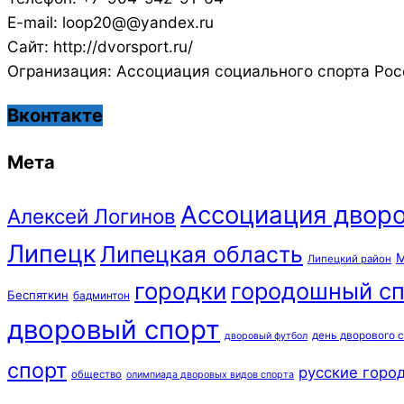
E-mail: loop20@@yandex.ru
Сайт: http://dvorsport.ru/
Огранизация: Ассоциация социального спорта Рос
Вконтакте
Мета
Ассоциация дворо
Алексей Логинов
Липецк
Липецкая область
М
Липецкий район
городки
городошный сп
Беспяткин
бадминтон
дворовый спорт
день дворового 
дворовый футбол
спорт
русские горо
общество
олимпиада дворовых видов спорта