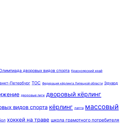
Олимпиада дворовых видов спорта
Красноярский край
ТОС
анкт-Петербург
Эдуард
Федерация кёрлинга Липецкой области
дворовый кёрлинг
вижение
дворовые лиги
массовый
кёрлинг
овых видов спорта
лапта
хоккей на траве
школа грамотного потребителя
бол