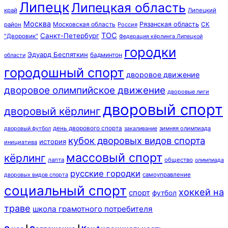
Липецк
Липецкая область
край
Липецкий
Москва
Московская область
Рязанская область
район
Россия
СК
ТОС
Санкт-Петербург
"Дворовик"
Федерация кёрлинга Липецкой
городки
Эдуард Беспяткин
бадминтон
области
городошный спорт
дворовое движение
дворовое олимпийское движение
дворовые лиги
дворовый спорт
дворовый кёрлинг
день дворового спорта
зимняя олимпиада
дворовый футбол
закаливание
кубок дворовых видов спорта
история
инициатива
массовый спорт
кёрлинг
лапта
общество
олимпиада
русские городки
самоуправление
дворовых видов спорта
социальный спорт
хоккей на
спорт
футбол
траве
школа грамотного потребителя