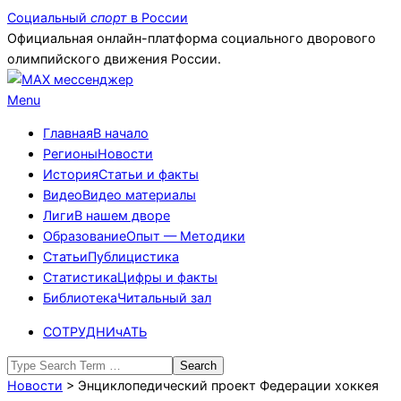
Skip
Социальный
спорт
в России
to
Официальная онлайн-платформа социального дворового
content
олимпийского движения России.
Primary
Menu
Navigation
Главная
В начало
Menu
Регионы
Новости
История
Статьи и факты
Видео
Видео материалы
Лиги
В нашем дворе
Образование
Опыт — Методики
Статьи
Публицистика
Статистика
Цифры и факты
Библиотека
Читальный зал
СОТРУДНИчАТЬ
Search
Новости
>
Энциклопедический проект Федерации хоккея