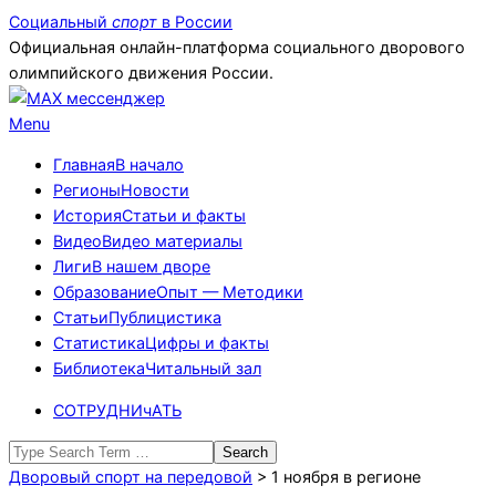
Skip
Социальный
спорт
в России
to
Официальная онлайн-платформа социального дворового
content
олимпийского движения России.
Primary
Menu
Navigation
Главная
В начало
Menu
Регионы
Новости
История
Статьи и факты
Видео
Видео материалы
Лиги
В нашем дворе
Образование
Опыт — Методики
Статьи
Публицистика
Статистика
Цифры и факты
Библиотека
Читальный зал
СОТРУДНИчАТЬ
Search
Дворовый спорт на передовой
>
1 ноября в регионе