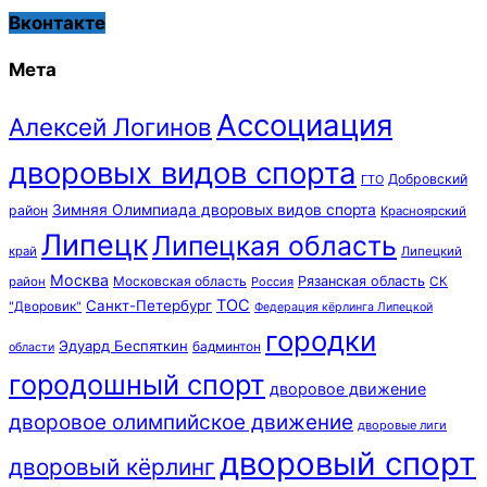
Вконтакте
Мета
Ассоциация
Алексей Логинов
дворовых видов спорта
Добровский
ГТО
Зимняя Олимпиада дворовых видов спорта
район
Красноярский
Липецк
Липецкая область
край
Липецкий
Москва
Московская область
Рязанская область
район
Россия
СК
ТОС
Санкт-Петербург
"Дворовик"
Федерация кёрлинга Липецкой
городки
Эдуард Беспяткин
бадминтон
области
городошный спорт
дворовое движение
дворовое олимпийское движение
дворовые лиги
дворовый спорт
дворовый кёрлинг