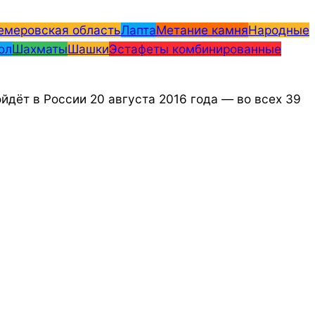
емеровская область
Лапта
Метание камня
Народные
ол
Шахматы
Шашки
Эстафеты комбинированные
дёт в России 20 августа 2016 года — во всех 39