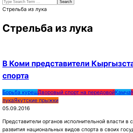
Search
Стрельба из лука
Стрельба из лука
В Коми представители Кыргызста
спорта
2016-
Борьба куреш
Дворовый спорт на передовой
Камча
09-
лука
Якутские прыжки
05
05.09.2016
Представители органов исполнительной власти в 
развития национальных видов спорта в своих госу