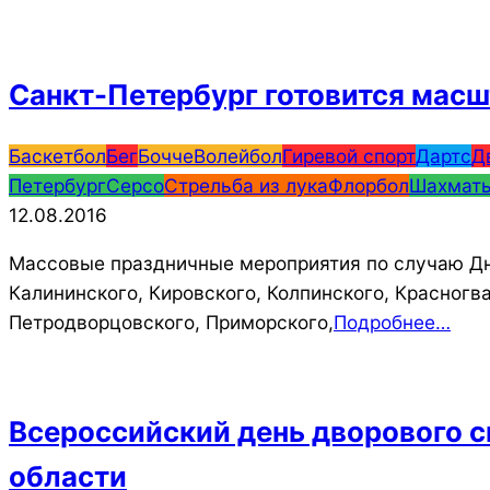
Санкт-Петербург готовится масш
2016-
Баскетбол
Бег
Бочче
Волейбол
Гиревой спорт
Дартс
Д
08-
Петербург
Серсо
Стрельба из лука
Флорбол
Шахмат
12
12.08.2016
Массовые праздничные мероприятия по случаю Дня
Калининского, Кировского, Колпинского, Красногв
Петродворцовского, Приморского,
Подробнее…
Всероссийский день дворового с
области