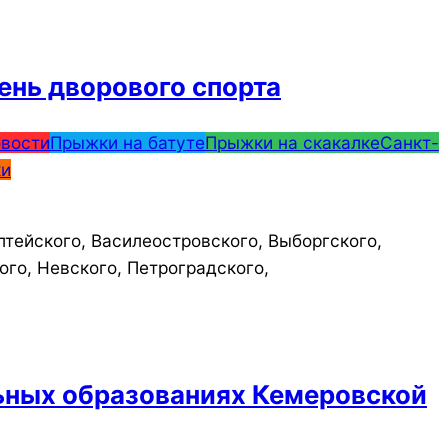
ень дворового спорта
вости
Прыжки на батуте
Прыжки на скакалке
Санкт-
ки
тейского, Василеостровского, Выборгского,
ого, Невского, Петроградского,
льных образованиях Кемеровской