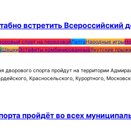
табно встретить Всероссийский д
воровый спорт на передовой
Лапта
Народные игры
Но
ы
Шашки
Эстафеты комбинированные
Якутские прыж
 дворового спорта пройдут на территории Адмирал
ардейского, Красносельского, Курортного, Московск
порта пройдёт во всех муниципа