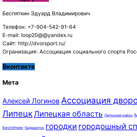
Беспяткин Эдуард Владимирович
Телефон: +7-904-542-91-64
E-mail: loop20@@yandex.ru
Сайт: http://dvorsport.ru/
Огранизация: Ассоциация социального спорта Рос
Вконтакте
Мета
Ассоциация дворо
Алексей Логинов
Липецк
Липецкая область
М
Липецкий район
городки
городошный сп
Беспяткин
бадминтон