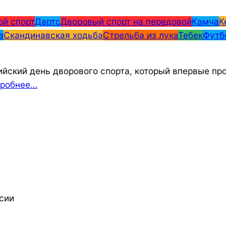
ой спорт
Дартс
Дворовый спорт на передовой
Камча
К
в
Скандинавская ходьба
Стрельба из лука
Тебек
Футб
ский день дворового спорта, который впервые прой
робнее…
сии