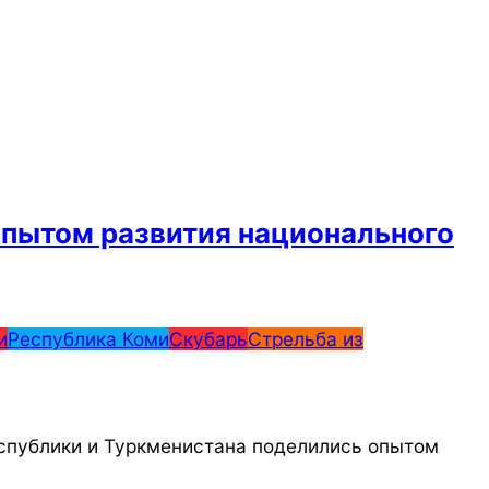
опытом развития национального
и
Республика Коми
Скубарь
Стрельба из
еспублики и Туркменистана поделились опытом