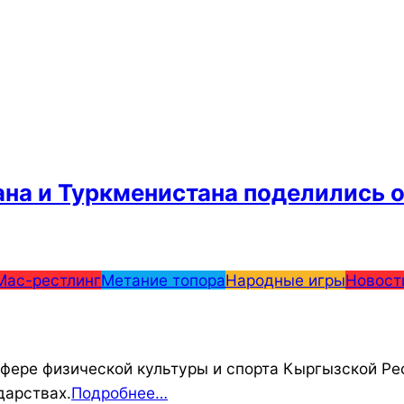
на и Туркменистана поделились 
Мас-рестлинг
Метание топора
Народные игры
Новост
сфере физической культуры и спорта Кыргызской Р
дарствах.
Подробнее…