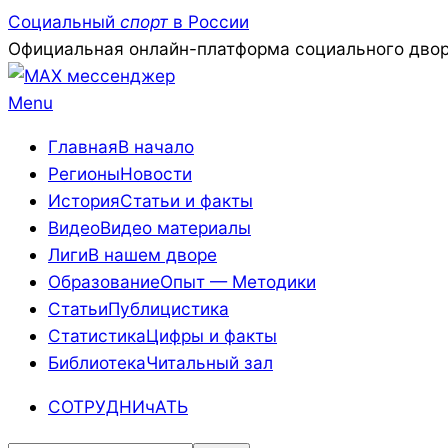
Skip
Социальный
спорт
в России
to
Официальная онлайн-платформа социального двор
content
Primary
Menu
Navigation
Главная
В начало
Menu
Регионы
Новости
История
Статьи и факты
Видео
Видео материалы
Лиги
В нашем дворе
Образование
Опыт — Методики
Статьи
Публицистика
Статистика
Цифры и факты
Библиотека
Читальный зал
СОТРУДНИчАТЬ