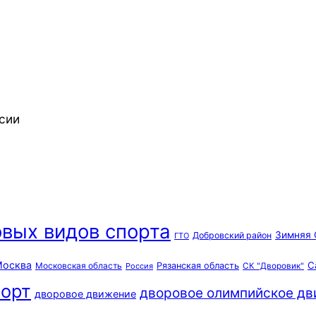
сии
вых видов спорта
Зимняя 
Добровский район
ГТО
осква
С
Московская область
Рязанская область
Россия
СК "Дворовик"
орт
дворовое олимпийское д
дворовое движение