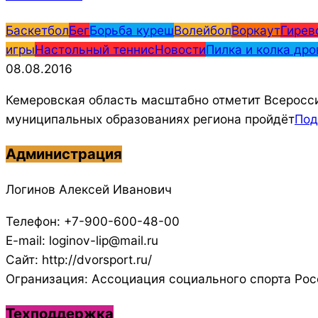
2016-
Баскетбол
Бег
Борьба куреш
Волейбол
Воркаут
Гирев
08-
игры
Настольный теннис
Новости
Пилка и колка дро
08
08.08.2016
Кемеровская область масштабно отметит Всероссий
муниципальных образованиях региона пройдёт
Под
Администрация
Логинов Алексей Иванович
Телефон: +7-900-600-48-00
E-mail: loginov-lip@mail.ru
Сайт: http://dvorsport.ru/
Огранизация: Ассоциация социального спорта Рос
Техподдержка