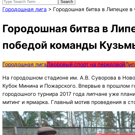
Search
Городошная лига
>
Городошная битва в Липецке в
Городошная битва в Липе
победой команды Кузьм
Городошная лига
Дворовый спорт на передовой
Лип
На городошном стадионе им. А.В. Суворова в Ново
Кубок Минина и Пожарского.
Впервые в прошлом го
городошного турнира 2017 года липчане уже плани
митинг и ярмарка. Главный мотив проведения в с