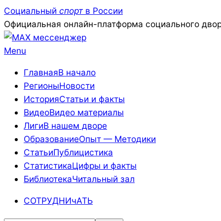
Skip
Социальный
спорт
в России
to
Официальная онлайн-платформа социального двор
content
Primary
Menu
Navigation
Главная
В начало
Menu
Регионы
Новости
История
Статьи и факты
Видео
Видео материалы
Лиги
В нашем дворе
Образование
Опыт — Методики
Статьи
Публицистика
Статистика
Цифры и факты
Библиотека
Читальный зал
СОТРУДНИчАТЬ