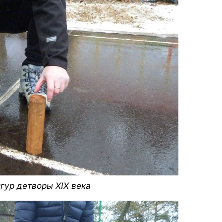
гур детворы XIX века