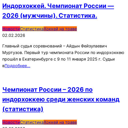
Индорхоккей. Чемпионат России —
2026 (мужчины). Статистика.
2026-
Новости
Статистика
Хоккей на траве
02-
02.02.2026
02
Главный судья соревнований – Айдын Фейзулаевич
Муртузов. Первый тур чемпионата России по индорхоккею
прошёл в Екатеринбурге с 9 по 11 января 2025 г. Судьи
в
Подробнее…
Чемпионат России – 2026 по
индорхоккею среди женских команд
(статистика)
2026-
Новости
Статистика
Хоккей на траве