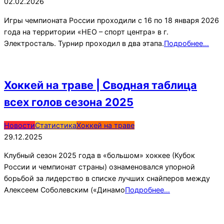
02-
02.02.2026
02
Игры чемпионата России проходили с 16 по 18 января 2026
года на территории «НЕО – спорт центра» в г.
Электросталь. Турнир проходил в два этапа.
Подробнее…
Хоккей на траве | Cводная таблица
всех голов сезона 2025
2025-
Новости
Статистика
Хоккей на траве
12-
29.12.2025
29
Клубный сезон 2025 года в «большом» хоккее (Кубок
России и чемпионат страны) ознаменовался упорной
борьбой за лидерство в списке лучших снайперов между
Алексеем Соболевским («Динамо
Подробнее…