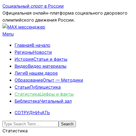
Skip
Социальный
спорт
в России
to
Официальная онлайн-платформа социального дворового
content
олимпийского движения России.
Primary
Menu
Navigation
Главная
В начало
Menu
Регионы
Новости
История
Статьи и факты
Видео
Видео материалы
Лиги
В нашем дворе
Образование
Опыт — Методики
Статьи
Публицистика
Статистика
Цифры и факты
Библиотека
Читальный зал
СОТРУДНИчАТЬ
Search
Статистика