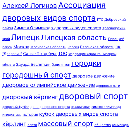
Ассоциация
Алексей Логинов
дворовых видов спорта
Добровский
ГТО
Зимняя Олимпиада дворовых видов спорта
район
Красноярский
Липецк
Липецкая область
край
Липецкий
Москва
Московская область
Рязанская область
район
Россия
СК
ТОС
Санкт-Петербург
"Дворовик"
Федерация кёрлинга Липецкой
городки
Эдуард Беспяткин
бадминтон
области
городошный спорт
дворовое движение
дворовое олимпийское движение
дворовые лиги
дворовый спорт
дворовый кёрлинг
день дворового спорта
зимняя олимпиада
дворовый футбол
закаливание
кубок дворовых видов спорта
история
инициатива
массовый спорт
кёрлинг
лапта
общество
олимпиада