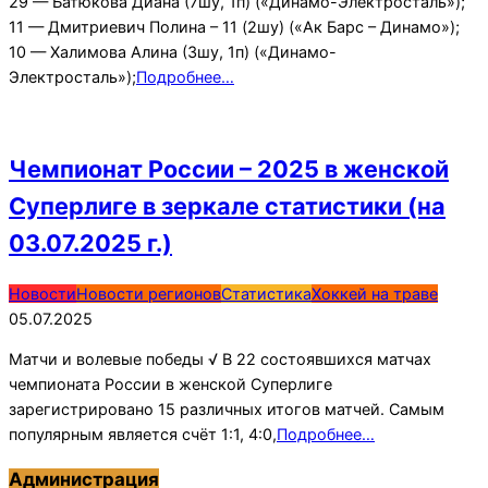
29 — Батюкова Диана (7шу, 1п) («Динамо-Электросталь»);
11 — Дмитриевич Полина – 11 (2шу) («Ак Барс – Динамо»);
10 — Халимова Алина (3шу, 1п) («Динамо-
Электросталь»);
Подробнее…
Чемпионат России – 2025 в женской
Суперлиге в зеркале статистики (на
03.07.2025 г.)
2025-
Новости
Новости регионов
Статистика
Хоккей на траве
07-
05.07.2025
05
Матчи и волевые победы √ В 22 состоявшихся матчах
чемпионата России в женской Суперлиге
зарегистрировано 15 различных итогов матчей. Самым
популярным является счёт 1:1, 4:0,
Подробнее…
Администрация