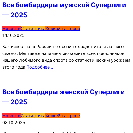
Все бомбардиры мужской Суперлиги
— 2025
2025-
Новости
Статистика
Хоккей на траве
10-
14.10.2025
14
Как известно, в России по осени подводят итоги летнего
сезона. Мы также начинаем знакомить всех поклонников
нашего любимого вида спорта со статистическим урожаем
этого года.
Подробнее…
Все бомбардиры женской Суперлиги
— 2025
2025-
Новости
Статистика
Хоккей на траве
10-
08.10.2025
08