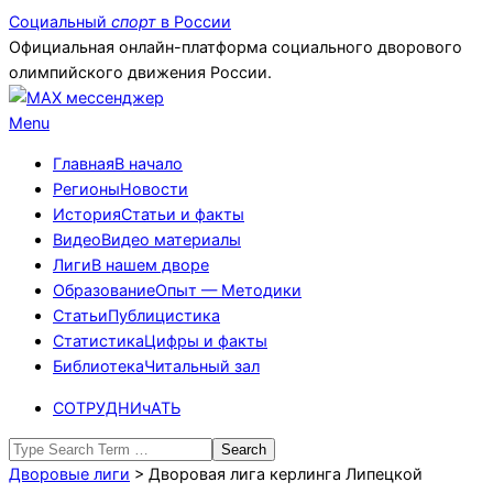
Skip
Социальный
спорт
в России
to
Официальная онлайн-платформа социального дворового
content
олимпийского движения России.
Primary
Menu
Navigation
Главная
В начало
Menu
Регионы
Новости
История
Статьи и факты
Видео
Видео материалы
Лиги
В нашем дворе
Образование
Опыт — Методики
Статьи
Публицистика
Статистика
Цифры и факты
Библиотека
Читальный зал
СОТРУДНИчАТЬ
Search
Дворовые лиги
>
Дворовая лига керлинга Липецкой