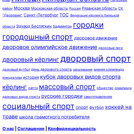
край
Липецкий
Москва
Московская область
Рязанская область
район
Россия
СК
ТОС
Санкт-Петербург
"Дворовик"
Федерация кёрлинга Липецкой
городки
Эдуард Беспяткин
бадминтон
области
городошный спорт
дворовое движение
дворовое олимпийское движение
дворовые лиги
дворовый спорт
дворовый кёрлинг
день дворового спорта
зимняя олимпиада
дворовый футбол
закаливание
кубок дворовых видов спорта
история
инициатива
массовый спорт
кёрлинг
лапта
общество
олимпиада
русские городки
самоуправление
дворовых видов спорта
социальный спорт
хоккей на
спорт
футбол
траве
школа грамотного потребителя
О нас
|
Соглашение
|
Конфиденциальность