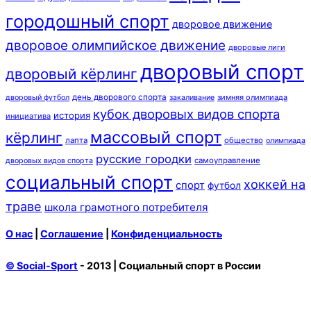
городошный спорт
дворовое движение
дворовое олимпийское движение
дворовые лиги
дворовый спорт
дворовый кёрлинг
день дворового спорта
зимняя олимпиада
дворовый футбол
закаливание
кубок дворовых видов спорта
история
инициатива
массовый спорт
кёрлинг
лапта
общество
олимпиада
русские городки
самоуправление
дворовых видов спорта
социальный спорт
хоккей на
спорт
футбол
траве
школа грамотного потребителя
О нас
|
Соглашение
|
Конфиденциальность
© Social-Sport
- 2013 | Социальный спорт в России