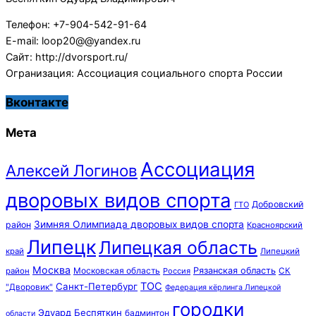
Телефон: +7-904-542-91-64
E-mail: loop20@@yandex.ru
Сайт: http://dvorsport.ru/
Огранизация: Ассоциация социального спорта России
Вконтакте
Мета
Ассоциация
Алексей Логинов
дворовых видов спорта
Добровский
ГТО
Зимняя Олимпиада дворовых видов спорта
район
Красноярский
Липецк
Липецкая область
край
Липецкий
Москва
Московская область
Рязанская область
район
Россия
СК
ТОС
Санкт-Петербург
"Дворовик"
Федерация кёрлинга Липецкой
городки
Эдуард Беспяткин
бадминтон
области