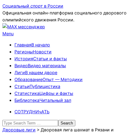
Skip
Социальный
спорт
в России
to
Официальная онлайн-платформа социального дворового
content
олимпийского движения России.
Primary
Menu
Navigation
Главная
В начало
Menu
Регионы
Новости
История
Статьи и факты
Видео
Видео материалы
Лиги
В нашем дворе
Образование
Опыт — Методики
Статьи
Публицистика
Статистика
Цифры и факты
Библиотека
Читальный зал
СОТРУДНИчАТЬ
Search
Дворовые лиги
>
Дворовая лига шахмат в Рязани и