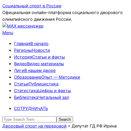
Skip
Социальный
спорт
в России
to
Официальная онлайн-платформа социального дворового
content
олимпийского движения России.
Primary
Menu
Navigation
Главная
В начало
Menu
Регионы
Новости
История
Статьи и факты
Видео
Видео материалы
Лиги
В нашем дворе
Образование
Опыт — Методики
Статьи
Публицистика
Статистика
Цифры и факты
Библиотека
Читальный зал
СОТРУДНИчАТЬ
Search
Дворовый спорт на передовой
>
Депутат ГД РФ Ирина