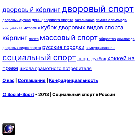
дворовый спорт
дворовый кёрлинг
день дворового спорта
зимняя олимпиада
дворовый футбол
закаливание
кубок дворовых видов спорта
история
инициатива
массовый спорт
кёрлинг
лапта
общество
олимпиада
русские городки
самоуправление
дворовых видов спорта
социальный спорт
хоккей на
спорт
футбол
траве
школа грамотного потребителя
О нас
|
Соглашение
|
Конфиденциальность
© Social-Sport
- 2013 | Социальный спорт в России