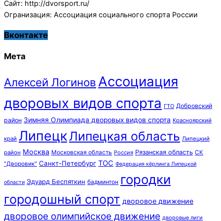
Сайт: http://dvorsport.ru/
Огранизация: Ассоциация социального спорта России
Вконтакте
Мета
Ассоциация
Алексей Логинов
дворовых видов спорта
Добровский
ГТО
Зимняя Олимпиада дворовых видов спорта
район
Красноярский
Липецк
Липецкая область
край
Липецкий
Москва
Московская область
Рязанская область
район
Россия
СК
ТОС
Санкт-Петербург
"Дворовик"
Федерация кёрлинга Липецкой
городки
Эдуард Беспяткин
бадминтон
области
городошный спорт
дворовое движение
дворовое олимпийское движение
дворовые лиги