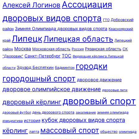
Ассоциация
Алексей Логинов
дворовых видов спорта
Добровский
ГТО
Зимняя Олимпиада дворовых видов спорта
район
Красноярский
Липецк
Липецкая область
край
Липецкий
Москва
Московская область
Рязанская область
район
Россия
СК
ТОС
Санкт-Петербург
"Дворовик"
Федерация кёрлинга Липецкой
городки
Эдуард Беспяткин
бадминтон
области
городошный спорт
дворовое движение
дворовое олимпийское движение
дворовые лиги
дворовый спорт
дворовый кёрлинг
день дворового спорта
зимняя олимпиада
дворовый футбол
закаливание
кубок дворовых видов спорта
история
инициатива
массовый спорт
кёрлинг
лапта
общество
олимпиада