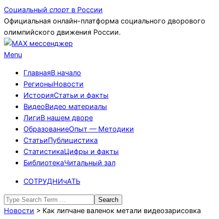
Skip
Социальный
спорт
в России
to
Официальная онлайн-платформа социального дворового
content
олимпийского движения России.
Primary
Menu
Navigation
Главная
В начало
Menu
Регионы
Новости
История
Статьи и факты
Видео
Видео материалы
Лиги
В нашем дворе
Образование
Опыт — Методики
Статьи
Публицистика
Статистика
Цифры и факты
Библиотека
Читальный зал
СОТРУДНИчАТЬ
Search
Новости
>
Как липчане валенок метали видеозарисовка