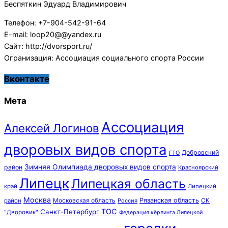
Беспяткин Эдуард Владимирович
Телефон: +7-904-542-91-64
E-mail: loop20@@yandex.ru
Сайт: http://dvorsport.ru/
Огранизация: Ассоциация социального спорта России
Вконтакте
Мета
Ассоциация
Алексей Логинов
дворовых видов спорта
Добровский
ГТО
Зимняя Олимпиада дворовых видов спорта
район
Красноярский
Липецк
Липецкая область
край
Липецкий
Москва
Московская область
Рязанская область
район
Россия
СК
ТОС
Санкт-Петербург
"Дворовик"
Федерация кёрлинга Липецкой