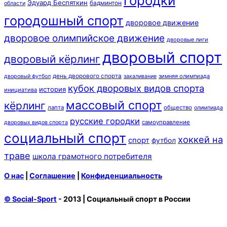
городки
Эдуард Беспяткин
бадминтон
области
городошный спорт
дворовое движение
дворовое олимпийское движение
дворовые лиги
дворовый спорт
дворовый кёрлинг
день дворового спорта
зимняя олимпиада
дворовый футбол
закаливание
кубок дворовых видов спорта
история
инициатива
массовый спорт
кёрлинг
лапта
общество
олимпиада
русские городки
самоуправление
дворовых видов спорта
социальный спорт
хоккей на
спорт
футбол
траве
школа грамотного потребителя
О нас
|
Соглашение
|
Конфиденциальность
© Social-Sport
- 2013 | Социальный спорт в России