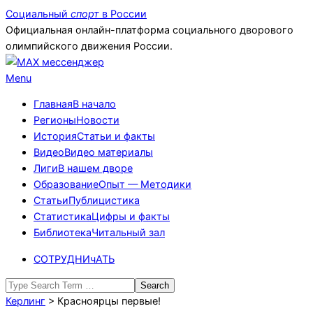
Skip
Социальный
спорт
в России
to
Официальная онлайн-платформа социального дворового
content
олимпийского движения России.
Primary
Menu
Navigation
Главная
В начало
Menu
Регионы
Новости
История
Статьи и факты
Видео
Видео материалы
Лиги
В нашем дворе
Образование
Опыт — Методики
Статьи
Публицистика
Статистика
Цифры и факты
Библиотека
Читальный зал
СОТРУДНИчАТЬ
Search
Керлинг
>
Красноярцы первые!