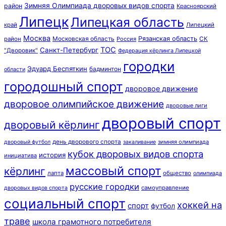
Зимняя Олимпиада дворовых видов спорта
район
Красноярский
Липецк
Липецкая область
край
Липецкий
Москва
Московская область
Рязанская область
район
Россия
СК
ТОС
Санкт-Петербург
"Дворовик"
Федерация кёрлинга Липецкой
городки
Эдуард Беспяткин
бадминтон
области
городошный спорт
дворовое движение
дворовое олимпийское движение
дворовые лиги
дворовый спорт
дворовый кёрлинг
день дворового спорта
зимняя олимпиада
дворовый футбол
закаливание
кубок дворовых видов спорта
история
инициатива
массовый спорт
кёрлинг
лапта
общество
олимпиада
русские городки
самоуправление
дворовых видов спорта
социальный спорт
хоккей на
спорт
футбол
траве
школа грамотного потребителя