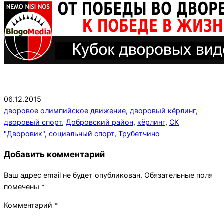
2015-
06.12.2015
12-
дворовое олимпийское движение
,
дворовый кёрлинг
,
06
дворовый спорт
,
Добровский район
,
кёрлинг
,
СК
"Дворовик"
,
социальный спорт
,
Трубетчино
Добавить комментарий
Ваш адрес email не будет опубликован.
Обязательные поля
помечены
*
Комментарий
*