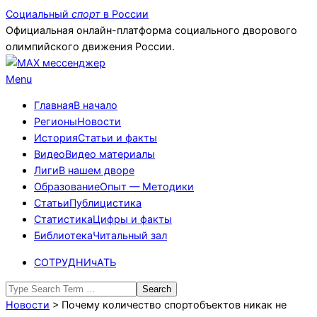
Skip
Социальный
спорт
в России
to
Официальная онлайн-платформа социального дворового
content
олимпийского движения России.
Primary
Menu
Navigation
Главная
В начало
Menu
Регионы
Новости
История
Статьи и факты
Видео
Видео материалы
Лиги
В нашем дворе
Образование
Опыт — Методики
Статьи
Публицистика
Статистика
Цифры и факты
Библиотека
Читальный зал
СОТРУДНИчАТЬ
Search
Новости
>
Почему количество спортобъектов никак не