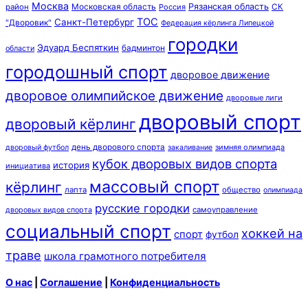
Москва
Московская область
Рязанская область
район
Россия
СК
ТОС
Санкт-Петербург
"Дворовик"
Федерация кёрлинга Липецкой
городки
Эдуард Беспяткин
бадминтон
области
городошный спорт
дворовое движение
дворовое олимпийское движение
дворовые лиги
дворовый спорт
дворовый кёрлинг
день дворового спорта
зимняя олимпиада
дворовый футбол
закаливание
кубок дворовых видов спорта
история
инициатива
массовый спорт
кёрлинг
лапта
общество
олимпиада
русские городки
самоуправление
дворовых видов спорта
социальный спорт
хоккей на
спорт
футбол
траве
школа грамотного потребителя
О нас
|
Соглашение
|
Конфиденциальность