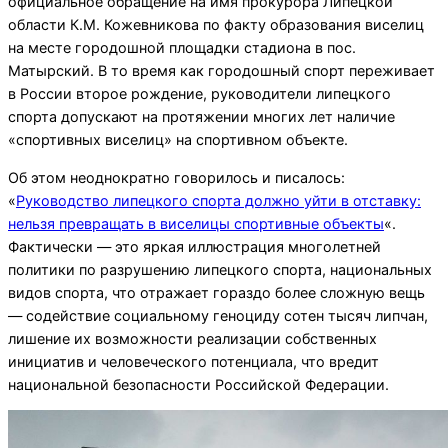
официальное обращение на имя прокурора Липецкой
области К.М. Кожевникова по факту образования виселиц
на месте городошной площадки стадиона в пос.
Матырский.
В то время как городошный спорт переживает
в России второе рождение, руководители липецкого
спорта допускают на протяжении многих лет наличие
«спортивных виселиц» на спортивном объекте.
Об этом неоднократно говорилось и писалось:
«
Руководство липецкого спорта должно уйти в отставку:
нельзя превращать в виселицы спортивные объекты
«.
Фактически — это яркая иллюстрация многолетней
политики по разрушению липецкого спорта, национальных
видов спорта, что отражает гораздо более сложную вещь
— содействие социальному геноциду сотен тысяч липчан,
лишение их возможности реализации собственных
инициатив и человеческого потенциала, что вредит
национальной безопасности Российской Федерации.