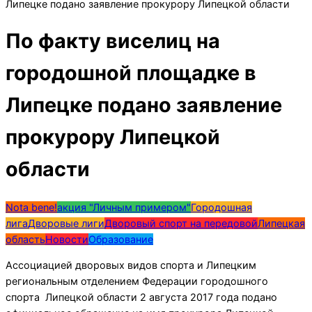
Липецке подано заявление прокурору Липецкой области
По факту виселиц на
городошной площадке в
Липецке подано заявление
прокурору Липецкой
области
Nota bene!
акция "Личным примером"
Городошная
лига
Дворовые лиги
Дворовый спорт на передовой
Липецкая
область
Новости
Образование
Ассоциацией дворовых видов спорта и Липецким
региональным отделением Федерации городошного
спорта Липецкой области 2 августа 2017 года подано