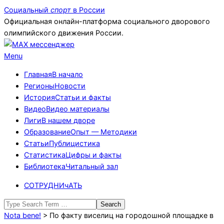
Skip
Социальный
спорт
в России
to
Официальная онлайн-платформа социального дворового
content
олимпийского движения России.
Primary
Menu
Navigation
Главная
В начало
Menu
Регионы
Новости
История
Статьи и факты
Видео
Видео материалы
Лиги
В нашем дворе
Образование
Опыт — Методики
Статьи
Публицистика
Статистика
Цифры и факты
Библиотека
Читальный зал
СОТРУДНИчАТЬ
Search
Nota bene!
>
По факту виселиц на городошной площадке в