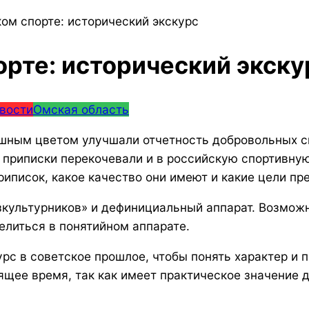
ом спорте: исторический экскурс
орте: исторический экску
вости
Омская область
ышным цветом улучшали отчетность добровольных с
 приписки перекочевали и в российскую спортивную
риписок, какое качество они имеют и какие цели пр
культурников» и дефинициальный аппарат. Возможн
елиться в понятийном аппарате.
урс в советское прошлое, чтобы понять характер и
ящее время, так как имеет практическое значение д