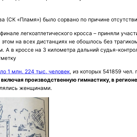
а (СК «Пламя») было сорвано по причине отсутстви
финале легкоатлетического кросса – приняли участ
 этом на всех дистанциях не обошлось без трагиком
м. А в кроссе на 3 километра дальний судья-контро
тметку
ло 1 млн. 224 тыс. человек
, из которых 541859 чел.
ключая производственную гимнастику, в регионе в
являлись женщинами.