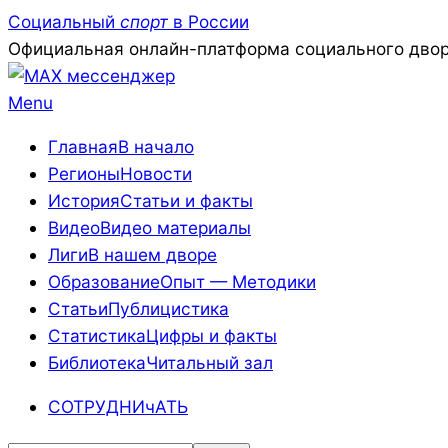
Skip
Социальный
спорт
в России
to
Официальная онлайн-платформа социального двор
content
Primary
Menu
Navigation
Главная
В начало
Menu
Регионы
Новости
История
Статьи и факты
Видео
Видео материалы
Лиги
В нашем дворе
Образование
Опыт — Методики
Статьи
Публицистика
Статистика
Цифры и факты
Библиотека
Читальный зал
СОТРУДНИчАТЬ