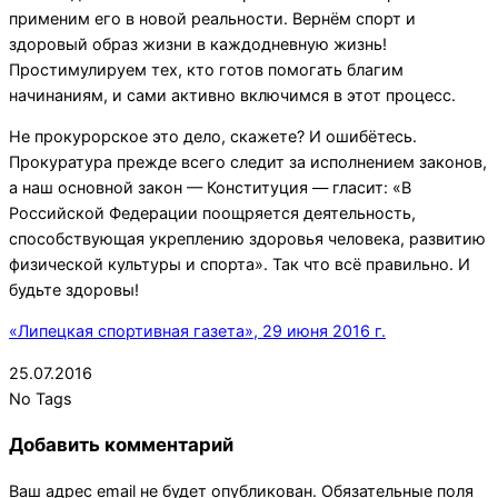
применим его в новой реальности. Вернём спорт и
здоровый образ жизни в каждодневную жизнь!
Простимулируем тех, кто готов помогать благим
начинаниям, и сами активно включимся в этот процесс.
Не прокурорское это дело, скажете? И ошибётесь.
Прокуратура прежде всего следит за исполнением законов,
а наш основной закон — Конституция — гласит: «В
Российской Федерации поощряется деятельность,
способствующая укреплению здоровья человека, развитию
физической культуры и спорта». Так что всё правильно. И
будьте здоровы!
«Липецкая спортивная газета», 29 июня 2016 г.
2016-
25.07.2016
07-
No Tags
25
Добавить комментарий
Ваш адрес email не будет опубликован.
Обязательные поля