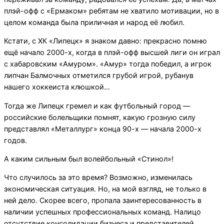
плэй-офф с «Ермаком» ребятам не хватило мотивации, но в
целом команда была приличная и народ её любил.
Кстати, с ХК «Липецк» я знаком давно: прекрасно помню
ещё начало 2000-х, когда в плэй-офф высшей лиги он играл
с хабаровским «Амуром». «Амур» тогда победил, а игрок
липчан Балмочных отметился грубой игрой, рубанув
нашего хоккеиста клюшкой…
Тогда же Липецк гремел и как футбольный город —
российские болельщики помнят, какую грозную силу
представлял «Металлург» конца 90-х — начала 2000-х
годов.
А каким сильным был волейбольный «Стинол»!
Что случилось за это время? Возможно, изменилась
экономическая ситуация. Но, на мой взгляд, не только в
ней дело. Скорее всего, пропала заинтересованность в
наличии успешных профессиональных команд. Налицо
отсутствие консолидации бизнеса и представителей