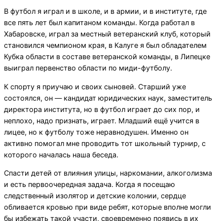
В футбол я играл и в школе, и в армии, и в институте, где
все пять лет был капитаном команды. Когда работал в
Хабаровске, играл за местный ветеранский клуб, который
становился чемпионом края, в Калуге я был обладателем
Кубка области в составе ветеранской команды, в Липецке
выиграл первенство области по миди-футболу.
К спорту я приучаю и своих сыновей. Старший уже
состоялся, он — кандидат юридических наук, заместитель
директора института, но в футбол играет до сих пор, и
неплохо, надо признать, играет. Младший ещё учится в
лицее, но к футболу тоже неравнодушен. Именно он
активно помогал мне проводить тот школьный турнир, с
которого началась наша беседа.
Спасти детей от влияния улицы, наркомании, алкоголизма
и есть первоочередная задача. Когда я посещаю
следственный изолятор и детские колонии, сердце
обливается кровью при виде ребят, которые вполне могли
бы избежать такой участи, своевременно появись в их