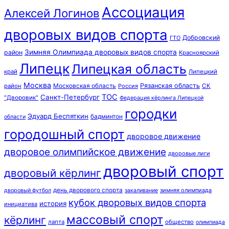
Ассоциация
Алексей Логинов
дворовых видов спорта
Добровский
ГТО
Зимняя Олимпиада дворовых видов спорта
район
Красноярский
Липецк
Липецкая область
край
Липецкий
Москва
Московская область
Рязанская область
район
Россия
СК
ТОС
Санкт-Петербург
"Дворовик"
Федерация кёрлинга Липецкой
городки
Эдуард Беспяткин
бадминтон
области
городошный спорт
дворовое движение
дворовое олимпийское движение
дворовые лиги
дворовый спорт
дворовый кёрлинг
день дворового спорта
зимняя олимпиада
дворовый футбол
закаливание
кубок дворовых видов спорта
история
инициатива
массовый спорт
кёрлинг
лапта
общество
олимпиада