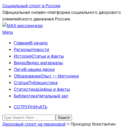
Skip
Социальный
спорт
в России
to
Официальная онлайн-платформа социального дворового
content
олимпийского движения России.
Primary
Menu
Navigation
Главная
В начало
Menu
Регионы
Новости
История
Статьи и факты
Видео
Видео материалы
Лиги
В нашем дворе
Образование
Опыт — Методики
Статьи
Публицистика
Статистика
Цифры и факты
Библиотека
Читальный зал
СОТРУДНИчАТЬ
Search
Дворовый спорт на передовой
>
Прокурор Константин