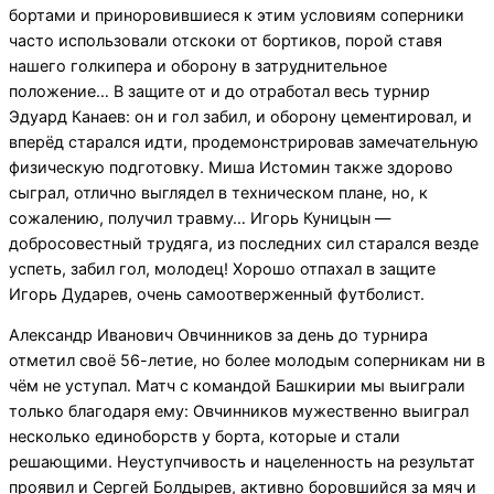
бортами и приноровившиеся к этим условиям соперники
часто использовали отскоки от бортиков, порой ставя
нашего голкипера и оборону в затруднительное
положение… В защите от и до отработал весь турнир
Эдуард Канаев: он и гол забил, и оборону цементировал, и
вперёд старался идти, продемонстрировав замечательную
физическую подготовку. Миша Истомин также здорово
сыграл, отлично выглядел в техническом плане, но, к
сожалению, получил травму… Игорь Куницын —
добросовестный трудяга, из последних сил старался везде
успеть, забил гол, молодец! Хорошо отпахал в защите
Игорь Дударев, очень самоотверженный футболист.
Александр Иванович Овчинников за день до турнира
отметил своё 56-летие, но более молодым соперникам ни в
чём не уступал. Матч с командой Башкирии мы выиграли
только благодаря ему: Овчинников мужественно выиграл
несколько единоборств у борта, которые и стали
решающими. Неуступчивость и нацеленность на результат
проявил и Сергей Болдырев, активно боровшийся за мяч и