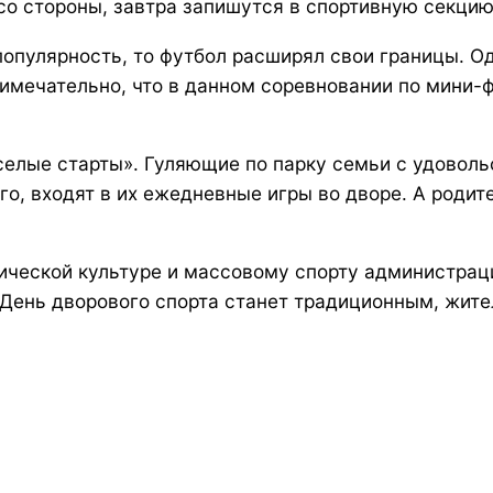
со стороны, завтра запишутся в спортивную секцию
популярность, то футбол расширял свои границы. О
римечательно, что в данном соревновании по мини
ые старты». Гуляющие по парку семьи с удовольс
го, входят в их ежедневные игры во дворе. А родит
ической культуре и массовому спорту администрац
День дворового спорта станет традиционным, жител