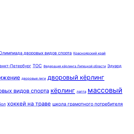
Олимпиада дворовых видов спорта
Красноярский край
ТОС
анкт-Петербург
Эдуард
Федерация кёрлинга Липецкой области
дворовый кёрлинг
вижение
дворовые лиги
массовый
кёрлинг
овых видов спорта
лапта
хоккей на траве
школа грамотного потребителя
бол