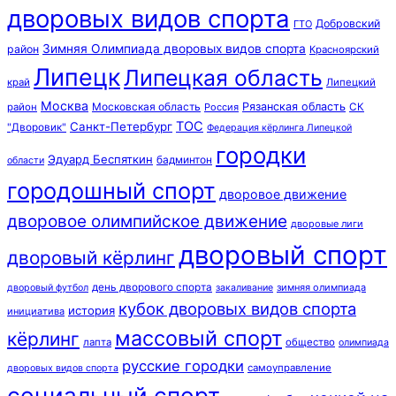
дворовых видов спорта
Добровский
ГТО
Зимняя Олимпиада дворовых видов спорта
район
Красноярский
Липецк
Липецкая область
край
Липецкий
Москва
Московская область
Рязанская область
район
Россия
СК
ТОС
Санкт-Петербург
"Дворовик"
Федерация кёрлинга Липецкой
городки
Эдуард Беспяткин
бадминтон
области
городошный спорт
дворовое движение
дворовое олимпийское движение
дворовые лиги
дворовый спорт
дворовый кёрлинг
день дворового спорта
зимняя олимпиада
дворовый футбол
закаливание
кубок дворовых видов спорта
история
инициатива
массовый спорт
кёрлинг
лапта
общество
олимпиада
русские городки
самоуправление
дворовых видов спорта
социальный спорт