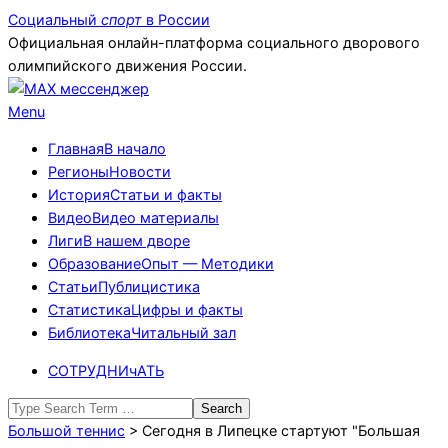
Skip
Социальный
спорт
в России
to
Официальная онлайн-платформа социального дворового
content
олимпийского движения России.
Primary
Menu
Navigation
Главная
В начало
Menu
Регионы
Новости
История
Статьи и факты
Видео
Видео материалы
Лиги
В нашем дворе
Образование
Опыт — Методики
Статьи
Публицистика
Статистика
Цифры и факты
Библиотека
Читальный зал
СОТРУДНИчАТЬ
Search
Большой теннис
>
Сегодня в Липецке стартуют "Большая