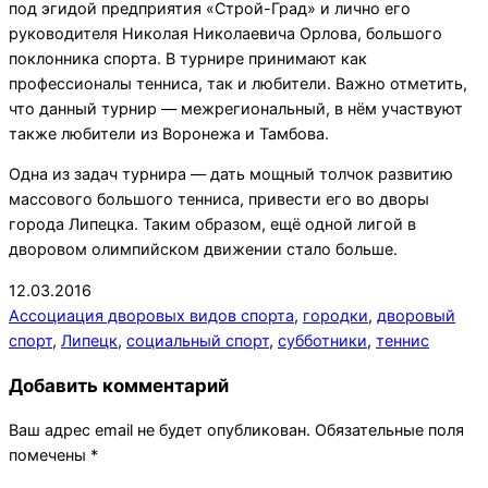
под эгидой предприятия «Строй-Град» и лично его
руководителя Николая Николаевича Орлова, большого
поклонника спорта. В турнире принимают как
профессионалы тенниса, так и любители. Важно отметить,
что данный турнир — межрегиональный, в нём участвуют
также любители из Воронежа и Тамбова.
Одна из задач турнира — дать мощный толчок развитию
массового большого тенниса, привести его во дворы
города Липецка. Таким образом, ещё одной лигой в
дворовом олимпийском движении стало больше.
2016-
12.03.2016
03-
Ассоциация дворовых видов спорта
,
городки
,
дворовый
12
спорт
,
Липецк
,
социальный спорт
,
субботники
,
теннис
Добавить комментарий
Ваш адрес email не будет опубликован.
Обязательные поля
помечены
*