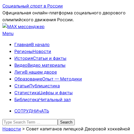
Skip
Социальный
спорт
в России
to
Официальная онлайн-платформа социального дворового
content
олимпийского движения России.
Primary
Menu
Navigation
Главная
В начало
Menu
Регионы
Новости
История
Статьи и факты
Видео
Видео материалы
Лиги
В нашем дворе
Образование
Опыт — Методики
Статьи
Публицистика
Статистика
Цифры и факты
Библиотека
Читальный зал
СОТРУДНИчАТЬ
Search
Новости
>
Совет капитанов липецкой Дворовой хоккейной