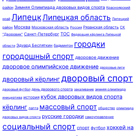
Зимняя Олимпиада дворовых видов спорта
район
Красноярский
Липецк
Липецкая область
край
Липецкий
Москва
Московская область
Рязанская область
район
Россия
СК
ТОС
Санкт-Петербург
"Дворовик"
Федерация кёрлинга Липецкой
городки
Эдуард Беспяткин
бадминтон
области
городошный спорт
дворовое движение
дворовое олимпийское движение
дворовые лиги
дворовый спорт
дворовый кёрлинг
день дворового спорта
зимняя олимпиада
дворовый футбол
закаливание
кубок дворовых видов спорта
история
инициатива
массовый спорт
кёрлинг
лапта
общество
олимпиада
русские городки
самоуправление
дворовых видов спорта
социальный спорт
хоккей на
спорт
футбол