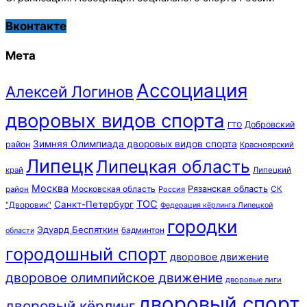
Вконтакте
Мета
Ассоциация
Алексей Логинов
дворовых видов спорта
Добровский
ГТО
Зимняя Олимпиада дворовых видов спорта
район
Красноярский
Липецк
Липецкая область
край
Липецкий
Москва
Московская область
Рязанская область
район
Россия
СК
ТОС
Санкт-Петербург
"Дворовик"
Федерация кёрлинга Липецкой
городки
Эдуард Беспяткин
бадминтон
области
городошный спорт
дворовое движение
дворовое олимпийское движение
дворовые лиги
дворовый спорт
дворовый кёрлинг