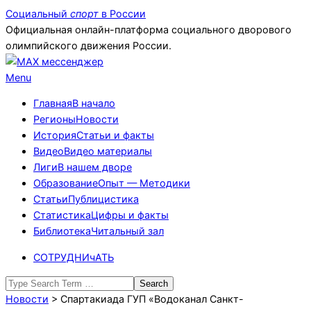
Skip
Социальный
спорт
в России
to
Официальная онлайн-платформа социального дворового
content
олимпийского движения России.
Primary
Menu
Navigation
Главная
В начало
Menu
Регионы
Новости
История
Статьи и факты
Видео
Видео материалы
Лиги
В нашем дворе
Образование
Опыт — Методики
Статьи
Публицистика
Статистика
Цифры и факты
Библиотека
Читальный зал
СОТРУДНИчАТЬ
Search
Новости
>
Спартакиада ГУП «Водоканал Санкт-