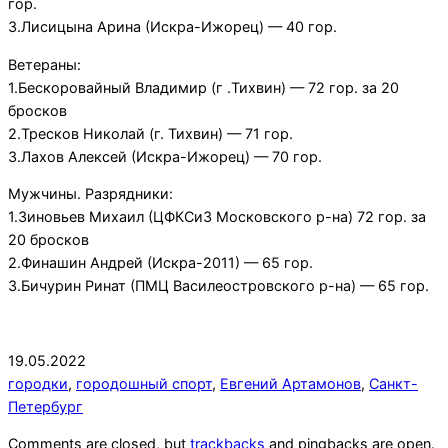
гор.
3.Лисицына Арина (Искра-Ижорец) — 40 гор.
Ветераны:
1.Бескоровайный Владимир (г .Тихвин) — 72 гор. за 20
бросков
2.Тресков Николай (г. Тихвин) — 71 гор.
3.Лахов Алексей (Искра-Ижорец) — 70 гор.
Мужчины. Разрядники:
1.Зиновьев Михаил (ЦФКСиЗ Московского р-на) 72 гор. за
20 бросков
2.Финашин Андрей (Искра-2011) — 65 гор.
3.Бичурин Ринат (ПМЦ Василеостровского р-на) — 65 гор.
2022-
19.05.2022
05-
городки
,
городошный спорт
,
Евгений Артамонов
,
Санкт-
19
Петербург
Comments are closed, but
trackbacks
and pingbacks are open.