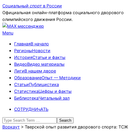
Skip
Социальный
спорт
в России
to
Официальная онлайн-платформа социального дворового
content
олимпийского движения России.
Primary
Menu
Navigation
Главная
В начало
Menu
Регионы
Новости
История
Статьи и факты
Видео
Видео материалы
Лиги
В нашем дворе
Образование
Опыт — Методики
Статьи
Публицистика
Статистика
Цифры и факты
Библиотека
Читальный зал
СОТРУДНИчАТЬ
Search
Воркаут
>
Тверской опыт развития дворового спорта: ТСЖ