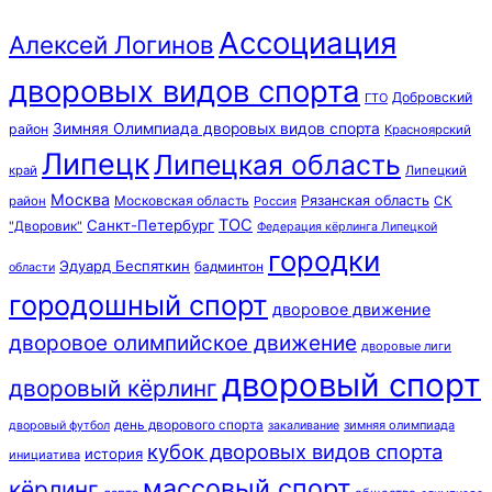
Ассоциация
Алексей Логинов
дворовых видов спорта
Добровский
ГТО
Зимняя Олимпиада дворовых видов спорта
район
Красноярский
Липецк
Липецкая область
край
Липецкий
Москва
Московская область
Рязанская область
район
Россия
СК
ТОС
Санкт-Петербург
"Дворовик"
Федерация кёрлинга Липецкой
городки
Эдуард Беспяткин
бадминтон
области
городошный спорт
дворовое движение
дворовое олимпийское движение
дворовые лиги
дворовый спорт
дворовый кёрлинг
день дворового спорта
зимняя олимпиада
дворовый футбол
закаливание
кубок дворовых видов спорта
история
инициатива
массовый спорт
кёрлинг