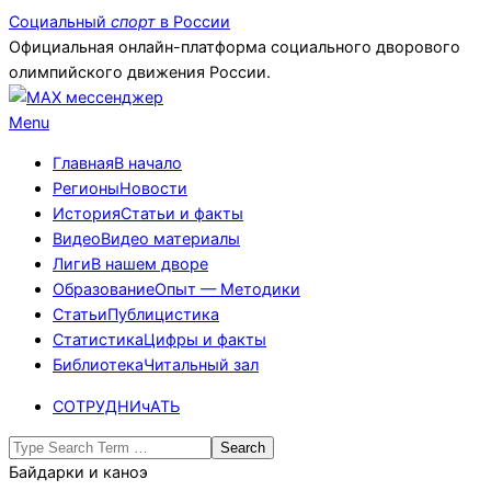
Skip
Социальный
спорт
в России
to
Официальная онлайн-платформа социального дворового
content
олимпийского движения России.
Primary
Menu
Navigation
Главная
В начало
Menu
Регионы
Новости
История
Статьи и факты
Видео
Видео материалы
Лиги
В нашем дворе
Образование
Опыт — Методики
Статьи
Публицистика
Статистика
Цифры и факты
Библиотека
Читальный зал
СОТРУДНИчАТЬ
Search
Байдарки и каноэ