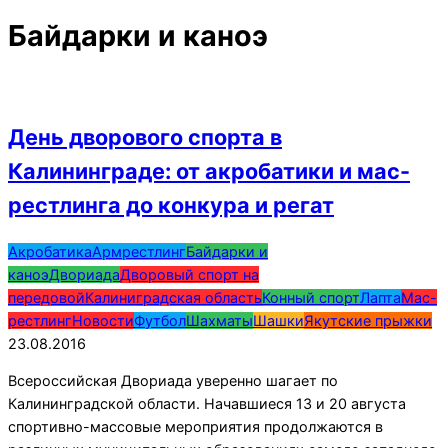
Байдарки и каноэ
День дворового спорта в
Калининграде: от акробатики и мас-
рестлинга до конкура и регат
2016-
Акробатика
Армрестлинг
Байдарки и
08-
каноэ
Двориада
Дворовый спорт на
23
передовой
Калиниградская область
Конный спорт
Лапта
Мас-
рестлинг
Новости
Футбол
Шахматы
Шашки
Якутские прыжки
23.08.2016
Всероссийская Двориада уверенно шагает по
Калининградской области. Начавшиеся 13 и 20 августа
спортивно-массовые мероприятия продолжаются в