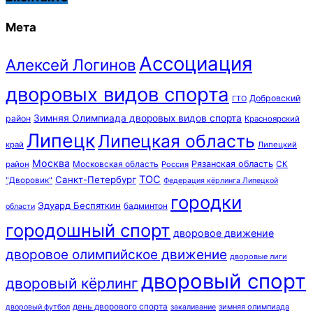
Мета
Ассоциация
Алексей Логинов
дворовых видов спорта
Добровский
ГТО
Зимняя Олимпиада дворовых видов спорта
район
Красноярский
Липецк
Липецкая область
край
Липецкий
Москва
Московская область
Рязанская область
район
Россия
СК
ТОС
Санкт-Петербург
"Дворовик"
Федерация кёрлинга Липецкой
городки
Эдуард Беспяткин
бадминтон
области
городошный спорт
дворовое движение
дворовое олимпийское движение
дворовые лиги
дворовый спорт
дворовый кёрлинг
день дворового спорта
зимняя олимпиада
дворовый футбол
закаливание