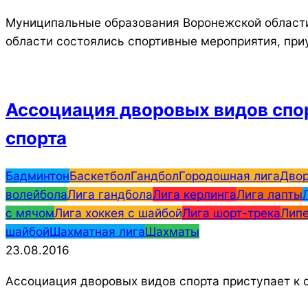
Муниципальные образования Воронежской области 
области состоялись спортивные мероприятия, пр
Ассоциация дворовых видов спор
спорта
2016-
Бадминтон
Баскетбол
Гандбол
Городошная лига
Двор
08-
волейбола
Лига гандбола
Лига керлинга
Лига лапты
23
с мячом
Лига хоккея с шайбой
Лига шорт-трека
Липе
шайбой
Шахматная лига
Шахматы
23.08.2016
Ассоциация дворовых видов спорта приступает к 