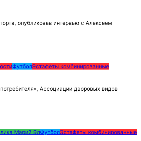
спорта, опубликовав интервью с Алексеем
ости
Футбол
Эстафеты комбинированные
 потребителя», Ассоциации дворовых видов
лика Марий Эл
Футбол
Эстафеты комбинированные