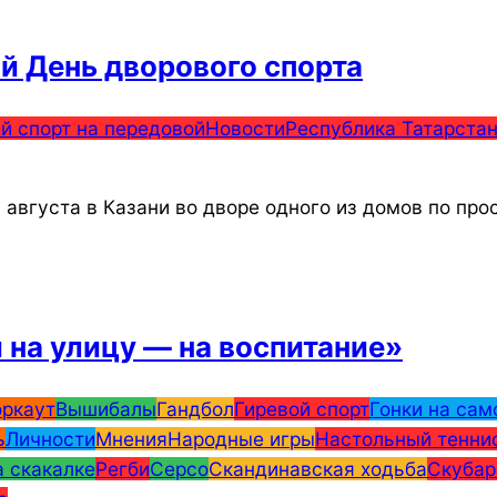
й День дворового спорта
й спорт на передовой
Новости
Республика Татарста
0 августа в Казани во дворе одного из домов по п
 на улицу — на воспитание»
оркаут
Вышибалы
Гандбол
Гиревой спорт
Гонки на сам
ь
Личности
Мнения
Народные игры
Настольный тенни
 скакалке
Регби
Серсо
Скандинавская ходьба
Скубар