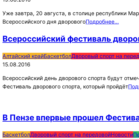
19
Уже завтра, 20 августа, в столице республики Мар
Всероссийского дня дворового
Подробнее…
Всероссийский фестиваль дворов
2016-
Алтайский край
Баскетбол
Дворовый спорт на пере
08-
15.08.2016
15
Всероссийский день дворового спорта будут отмеч
Фестиваль дворового спорта, который пройдёт
Под
В Пензе впервые прошел Фестива
2016-
Баскетбол
Дворовый спорт на передовой
Новости
П