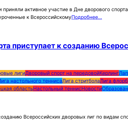
приняли активное участие в Дне дворового спорта 
иуроченные к Всероссийскому
Подробнее…
та приступает к созданию Всерос
овые лиги
Дворовый спорт на передовой
Керлинг
Лап
Лига настольного тенниса
Лига стритбола
Лига флорб
цкая область
Настольный теннис
Новости
Образова
созданию Всероссийских дворовых лиг по видам спо