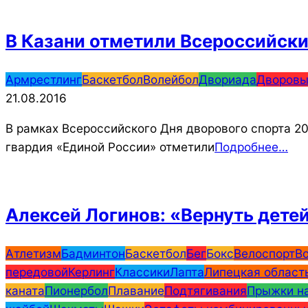
В Казани отметили Всероссийски
2016-
Армрестлинг
Баскетбол
Волейбол
Двориада
Дворовы
08-
21.08.2016
21
В рамках Всероссийского Дня дворового спорта 2
гвардия «Единой России» отметили
Подробнее…
Алексей Логинов: «Вернуть детей
2016-
Атлетизм
Бадминтон
Баскетбол
Бег
Бокс
Велоспорт
В
08-
передовой
Керлинг
Классики
Лапта
Липецкая област
19
каната
Пионербол
Плавание
Подтягивания
Прыжки на