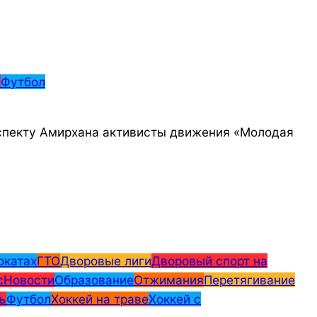
н
Футбол
роспекту Амирхана активисты движения «Молодая
окатах
ГТО
Дворовые лиги
Дворовый спорт на
с
Новости
Образование
Отжимания
Перетягивание
ь
Футбол
Хоккей на траве
Хоккей с