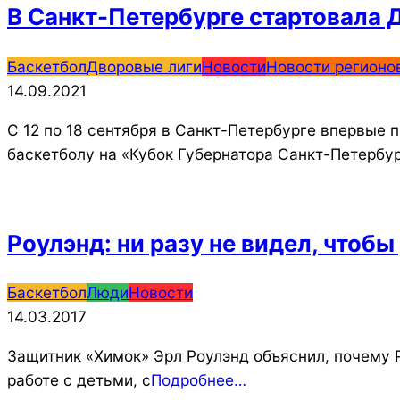
В Санкт-Петербурге стартовала 
2021-
Баскетбол
Дворовые лиги
Новости
Новости регионо
09-
14.09.2021
14
С 12 по 18 сентября в Санкт-Петербурге впервые 
баскетболу на «Кубок Губернатора Санкт-Петербур
Роулэнд: ни разу не видел, чтобы
2017-
Баскетбол
Люди
Новости
03-
14.03.2017
14
Защитник «Химок» Эрл Роулэнд объяснил, почему 
работе с детьми, с
Подробнее…