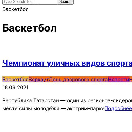
Search
Баскетбол
Баскетбол
Чемпионат уличных видов спорта
2021-
Баскетбол
Воркаут
День дворового спорта
Новости
Н
09-
16.09.2021
16
Республика Татарстан — один из регионов-лидеров
месте силы молодёжи — экстрим-парке
Подробне