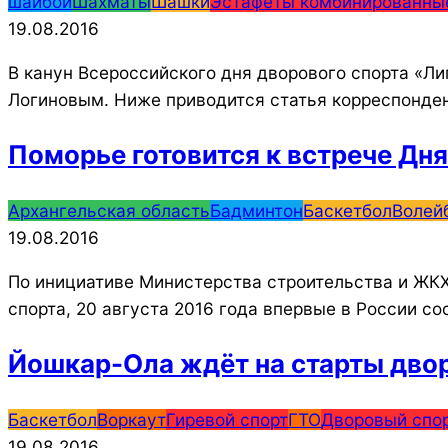
шайбой
Шахматы
Шашки
Эстафеты комбинированны
19.08.2016
В канун Всероссийского дня дворового спорта «Ли
Логиновым. Ниже приводится статья корреспонден
Поморье готовится к встрече Дня
2016-
Архангельская область
Бадминтон
Баскетбол
Волей
08-
19.08.2016
19
По инициативе Министерства строительства и ЖКХ
спорта, 20 августа 2016 года впервые в России со
Йошкар-Ола ждёт на старты дво
2016-
Баскетбол
Воркаут
Гиревой спорт
ГТО
Дворовый спор
08-
19.08.2016