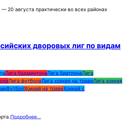
— 20 августа практически во всех районах
сийских дворовых лиг по видам
та
Лига бадминтона
Лига биатлона
Лига
ола
Лига футбола
Лига хоккея на траве
Лига хоккея
ние
Футбол
Хоккей на траве
Хоккей с
рта.
Подробнее…