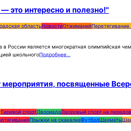
— это интересно и полезно!"
радская область
Новости
Отжимания
Перетягивание 
а в России является многократная олимпийская че
ацией школьного
Подробнее…
т мероприятия, посвященные Все
т
Гиревой спорт
Двориада
Дворовый спорт на передо
одтягивания
Прыжки на скакалке
Футбол
Шахматы
Ша