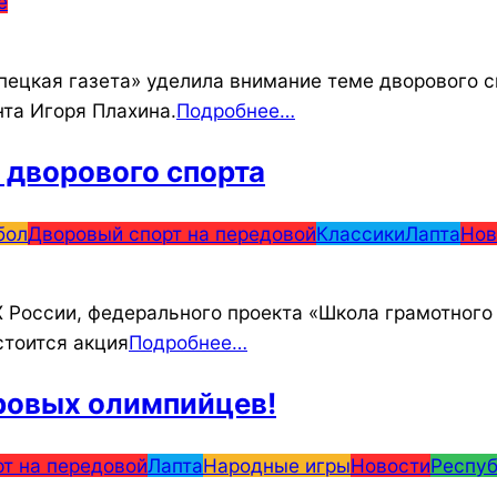
е
пецкая газета» уделила внимание теме дворового 
та Игоря Плахина.
Подробнее…
 дворового спорта
бол
Дворовый спорт на передовой
Классики
Лапта
Нов
 России, федерального проекта «Школа грамотного
стоится акция
Подробнее…
ровых олимпийцев!
т на передовой
Лапта
Народные игры
Новости
Респуб