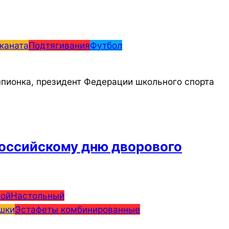
каната
Подтягивания
Футбол
мпионка, президент Федерации школьного спорта
российскому дню дворового
вой
Настольный
шки
Эстафеты комбинированные