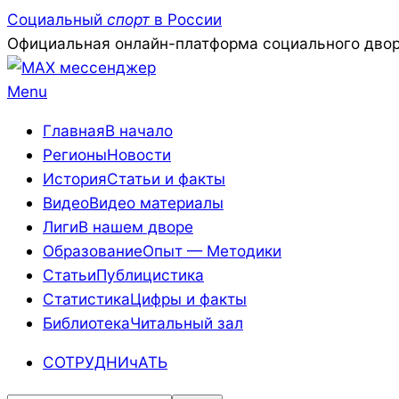
Skip
Социальный
спорт
в России
to
Официальная онлайн-платформа социального двор
content
Primary
Menu
Navigation
Главная
В начало
Menu
Регионы
Новости
История
Статьи и факты
Видео
Видео материалы
Лиги
В нашем дворе
Образование
Опыт — Методики
Статьи
Публицистика
Статистика
Цифры и факты
Библиотека
Читальный зал
СОТРУДНИчАТЬ