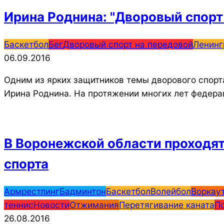
Ирина Роднина: "Дворовый спорт 
2016-
Баскетбол
Бег
Дворовый спорт на передовой
Ленинг
09-
06.09.2016
06
Одним из ярких защитников темы дворового спорт
Ирина Роднина. На протяжении многих лет федер
В Воронежской области проходя
спорта
2016-
Армрестлинг
Бадминтон
Баскетбол
Волейбол
Воркау
08-
теннис
Новости
Отжимания
Перетягивание каната
П
26
26.08.2016