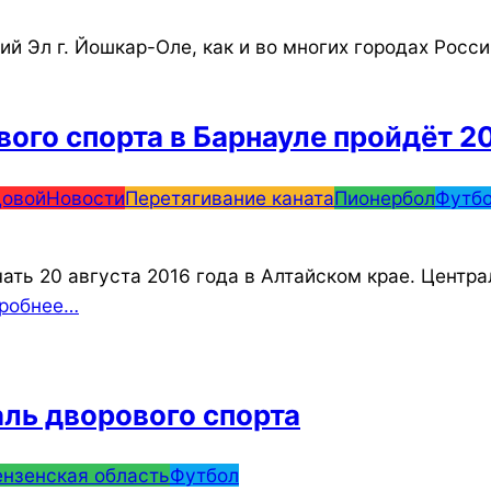
ий Эл г. Йошкар-Оле, как и во многих городах Росс
ого спорта в Барнауле пройдёт 20
довой
Новости
Перетягивание каната
Пионербол
Футб
ать 20 августа 2016 года в Алтайском крае. Центр
робнее…
ль дворового спорта
ензенская область
Футбол