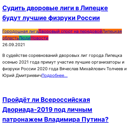
Судить дворовые лиги в Липецке
будут лучшие физруки России
2021-
Городошная лига
Дворовый спорт на передовой
Липецкая
09-
область
Люди
Новости
26
26.09.2021
В судействе соревнований дворовых лиг города Липецка
осенью 2021 года примут участие лучшие организаторы и
физруки России 2020 года Вячеслав Михайлович Толчеев и
Юрий Дмитриевич
Подробнее…
Пройдёт ли Всероссийская
Двориада-2019 под личным
патронажем Владимира Путина?