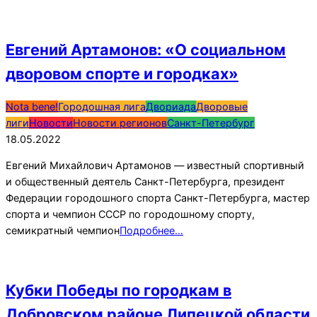
Евгений Артамонов: «О социальном
дворовом спорте и городках»
2022-
Nota bene!
Городошная лига
Двориада
Дворовые
05-
лиги
Новости
Новости регионов
Санкт-Петербург
18
18.05.2022
Евгений Михайлович Артамонов — известный спортивный
и общественный деятель Санкт-Петербурга, президент
Федерации городошного спорта Санкт-Петербурга, мастер
спорта и чемпион СССР по городошному спорту,
семикратный чемпион
Подробнее…
Кубки Победы по городкам в
Добровском районе Липецкой области