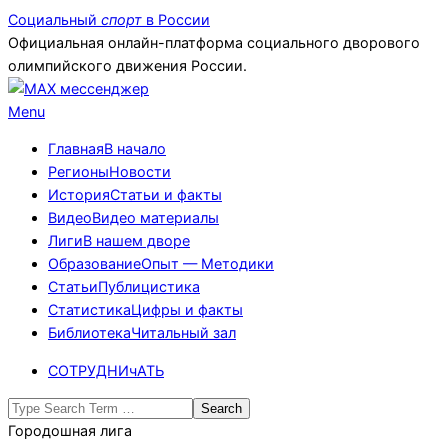
Skip
Социальный
спорт
в России
to
Официальная онлайн-платформа социального дворового
content
олимпийского движения России.
Primary
Menu
Navigation
Главная
В начало
Menu
Регионы
Новости
История
Статьи и факты
Видео
Видео материалы
Лиги
В нашем дворе
Образование
Опыт — Методики
Статьи
Публицистика
Статистика
Цифры и факты
Библиотека
Читальный зал
СОТРУДНИчАТЬ
Search
Городошная лига