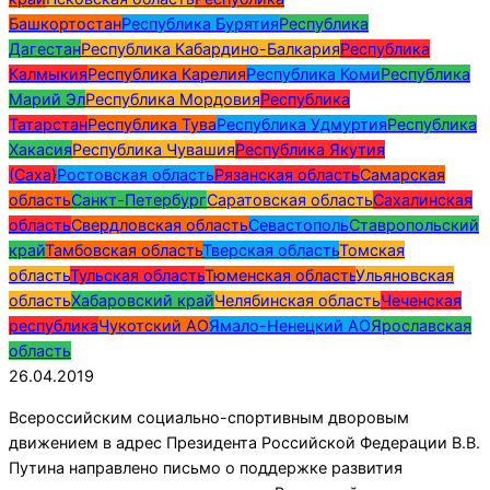
Башкортостан
Республика Бурятия
Республика
Дагестан
Республика Кабардино-Балкария
Республика
Калмыкия
Республика Карелия
Республика Коми
Республика
Марий Эл
Республика Мордовия
Республика
Татарстан
Республика Тува
Республика Удмуртия
Республика
Хакасия
Республика Чувашия
Республика Якутия
(Саха)
Ростовская область
Рязанская область
Самарская
область
Санкт-Петербург
Саратовская область
Сахалинская
область
Свердловская область
Севастополь
Ставропольский
край
Тамбовская область
Тверская область
Томская
область
Тульская область
Тюменская область
Ульяновская
область
Хабаровский край
Челябинская область
Чеченская
республика
Чукотский АО
Ямало-Ненецкий АО
Ярославская
область
26.04.2019
Всероссийским социально-спортивным дворовым
движением в адрес Президента Российской Федерации В.В.
Путина направлено письмо о поддержке развития