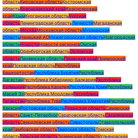
область
Кировская область
Костромская
область
Краснодарский край
Красноярский
край
Крым
Курганская область
Курская
область
Ленинградская область
Личности
Магаданская
область
Москва
Московская область
Мурманская
область
Ненецкий АО
Нижегородская область
Новгородская
область
Новости
Новости регионов
Омская
область
Оренбургская область
Орловская
область
Пензенская область
Пермский край
Приморский
край
Псковская область
Республика
Башкортостан
Республика Бурятия
Республика
Дагестан
Республика Кабардино-Балкария
Республика
Калмыкия
Республика Карелия
Республика Коми
Республика
Марий Эл
Республика Мордовия
Республика
Татарстан
Республика Тува
Республика Удмуртия
Республика
Хакасия
Ростовская область
Рязанская область
Самарская
область
Санкт-Петербург
Саратовская область
Сахалинская
область
Свердловская область
Севастополь
Ставропольский
край
Тамбовская область
Тверская область
Томская
область
Тульская область
Тюменская область
Ульяновская