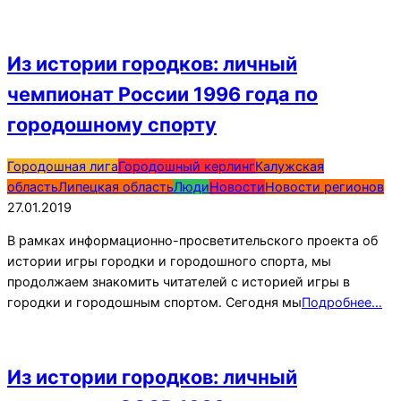
Из истории городков: личный
чемпионат России 1996 года по
городошному спорту
2019-
Городошная лига
Городошный керлинг
Калужская
01-
область
Липецкая область
Люди
Новости
Новости регионов
27
27.01.2019
В рамках информационно-просветительского проекта об
истории игры городки и городошного спорта, мы
продолжаем знакомить читателей с историей игры в
городки и городошным спортом. Сегодня мы
Подробнее…
Из истории городков: личный