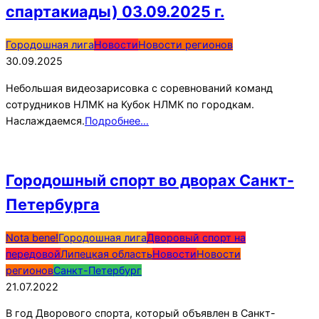
спартакиады) 03.09.2025 г.
2025-
Городошная лига
Новости
Новости регионов
09-
30.09.2025
30
Небольшая видеозарисовка с соревнований команд
сотрудников НЛМК на Кубок НЛМК по городкам.
Наслаждаемся.
Подробнее…
Городошный спорт во дворах Санкт-
Петербурга
2022-
Nota bene!
Городошная лига
Дворовый спорт на
07-
передовой
Липецкая область
Новости
Новости
21
регионов
Санкт-Петербург
21.07.2022
В год Дворового спорта, который объявлен в Санкт-