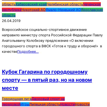
область
Хабаровский край
Челябинская область
Чеченская
республика
Чукотский АО
Ямало-Ненецкий АО
Ярославская
область
26.04.2019
Всероссийское социально-спортивное движение
направило министру спорта Российской Федерации Павлу
Анатольевичу Колобкову предложение «О включении
городошного спорта в ВФСК «Готов к труду и обороне!» в
качестве
Подробнее…
Кубок Гагарина по городошному
спорту — в пятый раз, но на новом
месте
2019-
Городошная лига
Дворовый спорт на
04-
передовой
Игры
Липецкая область
Новости
Новости