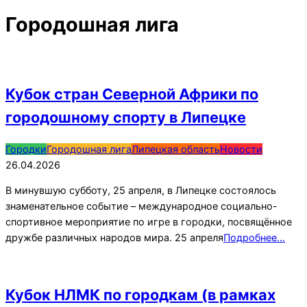
Городошная лига
Кубок стран Северной Африки по
городошному спорту в Липецке
2026-
Городки
Городошная лига
Липецкая область
Новости
04-
26.04.2026
26
В минувшую субботу, 25 апреля, в Липецке состоялось
знаменательное событие – международное социально-
спортивное мероприятие по игре в городки, посвящённое
дружбе различных народов мира. 25 апреля
Подробнее…
Кубок НЛМК по городкам (в рамках