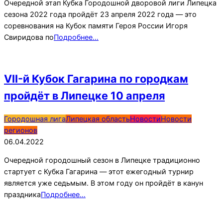
Очередной этап Кубка Городошной дворовой лиги Липецка
сезона 2022 года пройдёт 23 апреля 2022 года — это
соревнования на Кубок памяти Героя России Игоря
Свиридова по
Подробнее…
VII-й Кубок Гагарина по городкам
пройдёт в Липецке 10 апреля
2022-
Городошная лига
Липецкая область
Новости
Новости
04-
регионов
06
06.04.2022
Очередной городошный сезон в Липецке традиционно
стартует с Кубка Гагарина — этот ежегодный турнир
является уже седьмым. В этом году он пройдёт в канун
праздника
Подробнее…