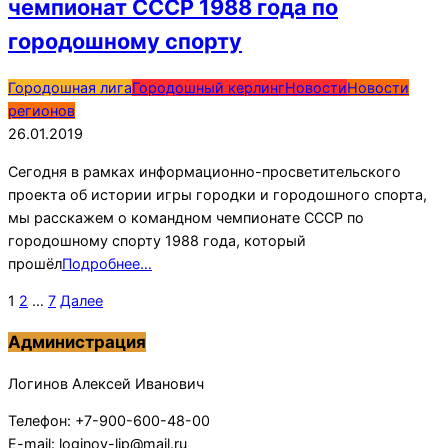
чемпионат СССР 1988 года по
городошному спорту
2019-
Городошная лига
Городошный керлинг
Новости
Новости
01-
регионов
26
26.01.2019
Сегодня в рамках информационно-просветительского
проекта об истории игры городки и городошного спорта,
мы расскажем о командном чемпионате СССР по
городошному спорту 1988 года, который
прошёл
Подробнее…
Пагинация
1
2
…
7
Далее
записей
Администрация
Логинов Алексей Иванович
Телефон: +7-900-600-48-00
E-mail: loginov-lip@mail.ru