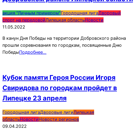
2022-
акция "Личным примером"
Городошная лига
Дворовый
05-
спорт на передовой
Липецкая область
Новости
11
11.05.2022
В канун Дня Победы на территории Добровского района
прошли соревнования по городкам, посвященные Дню
Победы
Подробнее…
Кубок памяти Героя России Игоря
Свиридова по городкам пройдет в
Липецке 23 апреля
2022-
Городошная лига
Дворовые лиги
Липецкая
04-
область
Новости
Новости регионов
09
09.04.2022