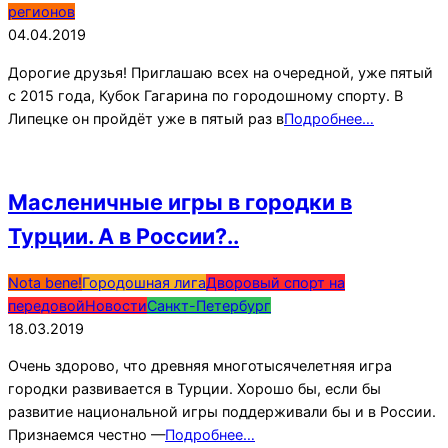
04
регионов
04.04.2019
Дорогие друзья! Приглашаю всех на очередной, уже пятый
с 2015 года, Кубок Гагарина по городошному спорту. В
Липецке он пройдёт уже в пятый раз в
Подробнее…
Масленичные игры в городки в
Турции. А в России?..
2019-
Nota bene!
Городошная лига
Дворовый спорт на
03-
передовой
Новости
Санкт-Петербург
18
18.03.2019
Очень здорово, что древняя многотысячелетняя игра
городки развивается в Турции. Хорошо бы, если бы
развитие национальной игры поддерживали бы и в России.
Признаемся честно —
Подробнее…