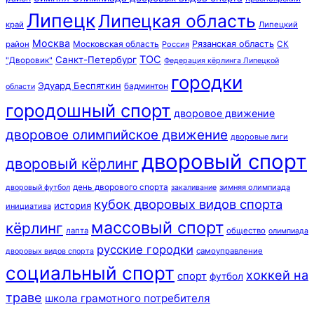
Липецк
Липецкая область
край
Липецкий
Москва
Московская область
Рязанская область
район
Россия
СК
ТОС
Санкт-Петербург
"Дворовик"
Федерация кёрлинга Липецкой
городки
Эдуард Беспяткин
бадминтон
области
городошный спорт
дворовое движение
дворовое олимпийское движение
дворовые лиги
дворовый спорт
дворовый кёрлинг
день дворового спорта
зимняя олимпиада
дворовый футбол
закаливание
кубок дворовых видов спорта
история
инициатива
массовый спорт
кёрлинг
лапта
общество
олимпиада
русские городки
самоуправление
дворовых видов спорта
социальный спорт
хоккей на
спорт
футбол
траве
школа грамотного потребителя