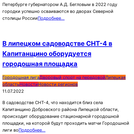
Петербурге губернатором А.Д. Бегловым в 2022 году
городки успешно осваиваются во дворах Северной
столицы России
Подробнее…
В липецком садоводстве СНТ-4 в
Капитанщино оборудуется
городошная площадка
2022-
Городошная лига
Дворовый спорт на передовой
Липецкая
07-
область
Новости
Новости регионов
11
11.07.2022
В садоводстве СНТ-4, что находится близ села
Капитанщино Добровского района Липецкой области,
происходит оборудование стационарной городошной
площадки, на которой будут проходить матчи Городошной
лиги во
Подробнее…