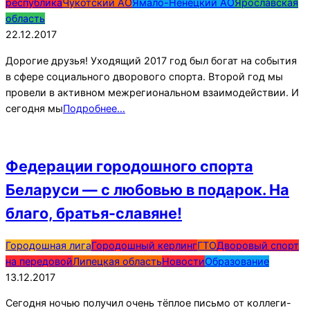
республика
Чукотский АО
Ямало-Ненецкий АО
Ярославская
область
22.12.2017
Дорогие друзья! Уходящий 2017 год был богат на события
в сфере социального дворового спорта. Второй год мы
провели в активном межрегиональном взаимодействии. И
сегодня мы
Подробнее…
Федерации городошного спорта
Беларуси — с любовью в подарок. На
благо, братья-славяне!
2017-
Городошная лига
Городошный керлинг
ГТО
Дворовый спорт
12-
на передовой
Липецкая область
Новости
Образование
13
13.12.2017
Сегодня ночью получил очень тёплое письмо от коллеги-