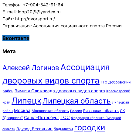
Телефон: +7-904-542-91-64
E-mail: loop20@@yandex.ru
Сайт: http://dvorsport.ru/
Огранизация: Ассоциация социального спорта России
Вконтакте
Мета
Ассоциация
Алексей Логинов
дворовых видов спорта
Добровский
ГТО
Зимняя Олимпиада дворовых видов спорта
район
Красноярский
Липецк
Липецкая область
край
Липецкий
Москва
Московская область
Рязанская область
район
Россия
СК
ТОС
Санкт-Петербург
"Дворовик"
Федерация кёрлинга Липецкой
городки
Эдуард Беспяткин
бадминтон
области