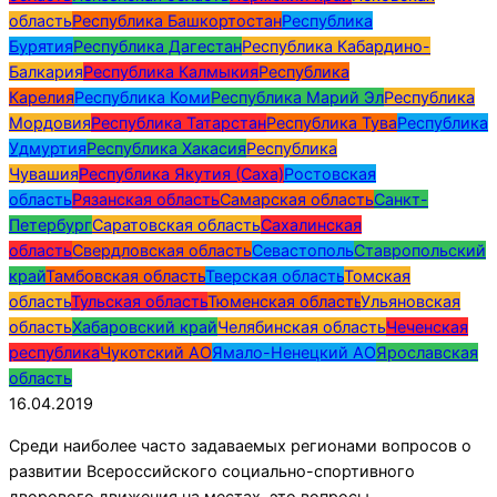
область
Республика Башкортостан
Республика
Бурятия
Республика Дагестан
Республика Кабардино-
Балкария
Республика Калмыкия
Республика
Карелия
Республика Коми
Республика Марий Эл
Республика
Мордовия
Республика Татарстан
Республика Тува
Республика
Удмуртия
Республика Хакасия
Республика
Чувашия
Республика Якутия (Саха)
Ростовская
область
Рязанская область
Самарская область
Санкт-
Петербург
Саратовская область
Сахалинская
область
Свердловская область
Севастополь
Ставропольский
край
Тамбовская область
Тверская область
Томская
область
Тульская область
Тюменская область
Ульяновская
область
Хабаровский край
Челябинская область
Чеченская
республика
Чукотский АО
Ямало-Ненецкий АО
Ярославская
область
16.04.2019
Среди наиболее часто задаваемых регионами вопросов о
развитии Всероссийского социально-спортивного
дворового движения на местах, это вопросы,