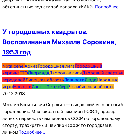
объединенные под эгидой вопроса «КАК?».
Подробнее…
У городошных квадратов.
Воспоминания Михаила Сорокина,
1953 год
2018-
Nota bene!
Архив
Городошная лига
Городошный
12-
керлинг
ГТО
Двориада
Дворовые лиги
Дворовый спорт на
20
передовой
Липецкая область
Личности
Люди
Народные
игры
Новости
Санкт-Петербург
Челябинская область
20.12.2018
Михаил Васильевич Сорокин — выдающийся советский
городошник. Многократный чемпион РСФСР, призер
личных первенств чемпионатов СССР по городошному
спорту, трехкратный чемпион СССР по городкам в
личном
Подробнее…