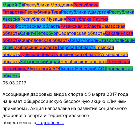
Марий Эл
Республика Мордовия
Республика
Татарстан
Республика Тува
Республика Удмуртия
Республика
Хакасия
Республика Чувашия
Республика Якутия
(Саха)
Ростовская область
Рязанская область
Самарская
область
Санкт-Петербург
Саратовская область
Сахалинская
область
Свердловская область
Севастополь
Ставропольский
край
Тамбовская область
Тверская область
Томская
область
Тульская область
Тюменская область
Ульяновская
область
Хабаровский край
Челябинская область
Чеченская
республика
Чукотский АО
Ямало-Ненецкий АО
Ярославская
область
05.03.2017
Ассоциация дворовых видов спорта с 5 марта 2017 года
начинает общероссийскую бессрочную акцию «Личным
примером». Акция направлена на развитие социального
дворового спорта и территориального
общественного
Подробнее…