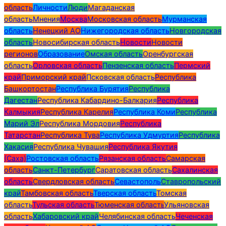
область
Личности
Люди
Магаданская
область
Мнения
Москва
Московская область
Мурманская
область
Ненецкий АО
Нижегородская область
Новгородская
область
Новосибирская область
Новости
Новости
регионов
Образование
Омская область
Оренбургская
область
Орловская область
Пензенская область
Пермский
край
Приморский край
Псковская область
Республика
Башкортостан
Республика Бурятия
Республика
Дагестан
Республика Кабардино-Балкария
Республика
Калмыкия
Республика Карелия
Республика Коми
Республика
Марий Эл
Республика Мордовия
Республика
Татарстан
Республика Тува
Республика Удмуртия
Республика
Хакасия
Республика Чувашия
Республика Якутия
(Саха)
Ростовская область
Рязанская область
Самарская
область
Санкт-Петербург
Саратовская область
Сахалинская
область
Свердловская область
Севастополь
Ставропольский
край
Тамбовская область
Тверская область
Томская
область
Тульская область
Тюменская область
Ульяновская
область
Хабаровский край
Челябинская область
Чеченская