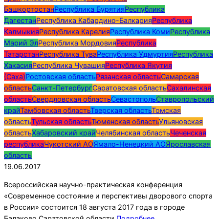
Башкортостан
Республика Бурятия
Республика
Дагестан
Республика Кабардино-Балкария
Республика
Калмыкия
Республика Карелия
Республика Коми
Республика
Марий Эл
Республика Мордовия
Республика
Татарстан
Республика Тува
Республика Удмуртия
Республика
Хакасия
Республика Чувашия
Республика Якутия
(Саха)
Ростовская область
Рязанская область
Самарская
область
Санкт-Петербург
Саратовская область
Сахалинская
область
Свердловская область
Севастополь
Ставропольский
край
Тамбовская область
Тверская область
Томская
область
Тульская область
Тюменская область
Ульяновская
область
Хабаровский край
Челябинская область
Чеченская
республика
Чукотский АО
Ямало-Ненецкий АО
Ярославская
область
19.06.2017
Всероссийская научно-практическая конференция
«Современное состояние и перспективы дворового спорта
в России» состоится 18 августа 2017 года в городе
Балаково Саратовской области.
Подробнее…