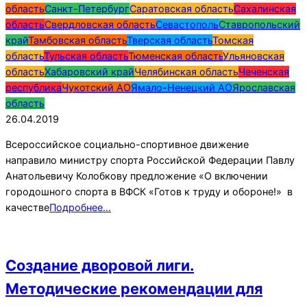
область
Санкт-Петербург
Саратовская область
Сахалинская
область
Свердловская область
Севастополь
Ставропольский
край
Тамбовская область
Тверская область
Томская
область
Тульская область
Тюменская область
Ульяновская
область
Хабаровский край
Челябинская область
Чеченская
республика
Чукотский АО
Ямало-Ненецкий АО
Ярославская
область
26.04.2019
Всероссийское социально-спортивное движение
направило министру спорта Российской Федерации Павлу
Анатольевичу Колобкову предложение «О включении
городошного спорта в ВФСК «Готов к труду и обороне!» в
качестве
Подробнее…
Создание дворовой лиги.
Методические рекомендации для