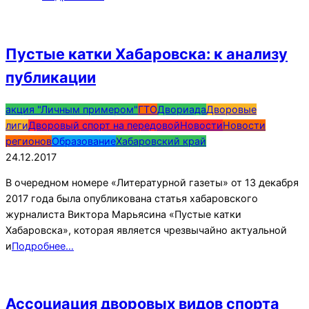
Пустые катки Хабаровска: к анализу
публикации
2017-
акция "Личным примером"
ГТО
Двориада
Дворовые
12-
лиги
Дворовый спорт на передовой
Новости
Новости
24
регионов
Образование
Хабаровский край
24.12.2017
В очередном номере «Литературной газеты» от 13 декабря
2017 года была опубликована статья хабаровского
журналиста Виктора Марьясина «Пустые катки
Хабаровска», которая является чрезвычайно актуальной
и
Подробнее…
Ассоциация дворовых видов спорта