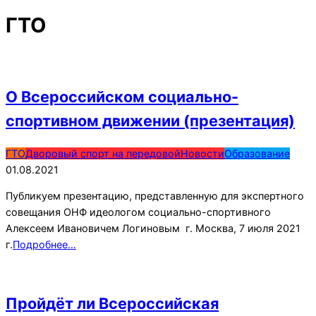
ГТО
О Всероссийском социально-
спортивном движении (презентация)
2021-
ГТО
Дворовый спорт на передовой
Новости
Образование
08-
01.08.2021
01
Публикуем презентацию, представленную для экспертного
совещания ОНФ идеологом социально-спортивного
Алексеем Ивановичем Логиновым г. Москва, 7 июля 2021
г.
Подробнее…
Пройдёт ли Всероссийская