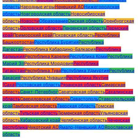
область
Народные игры
Ненецкий АО
Нижегородская
область
Новгородская область
Новосибирская
область
Новости
Образование
Омская область
Оренбургская
область
Орловская область
Пензенская область
Пермский
край
Приморский край
Псковская область
Республика
Башкортостан
Республика Бурятия
Республика
Дагестан
Республика Кабардино-Балкария
Республика
Калмыкия
Республика Карелия
Республика Коми
Республика
Марий Эл
Республика Мордовия
Республика
Татарстан
Республика Тува
Республика Удмуртия
Республика
Хакасия
Республика Чувашия
Республика Якутия
(Саха)
Ростовская область
Рязанская область
Самарская
область
Санкт-Петербург
Саратовская область
Сахалинская
область
Свердловская область
Севастополь
Ставропольский
край
Тамбовская область
Тверская область
Томская
область
Тульская область
Тюменская область
Ульяновская
область
Хабаровский край
Челябинская область
Чеченская
республика
Чукотский АО
Ямало-Ненецкий АО
Ярославская
область