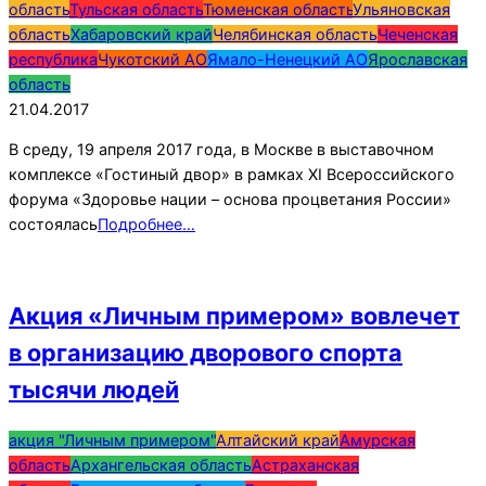
область
Тульская область
Тюменская область
Ульяновская
область
Хабаровский край
Челябинская область
Чеченская
республика
Чукотский АО
Ямало-Ненецкий АО
Ярославская
область
21.04.2017
В среду, 19 апреля 2017 года, в Москве в выставочном
комплексе «Гостиный двор» в рамках XI Всероссийского
форума «Здоровье нации – основа процветания России»
состоялась
Подробнее…
Акция «Личным примером» вовлечет
в организацию дворового спорта
тысячи людей
2017-
акция "Личным примером"
Алтайский край
Амурская
03-
область
Архангельская область
Астраханская