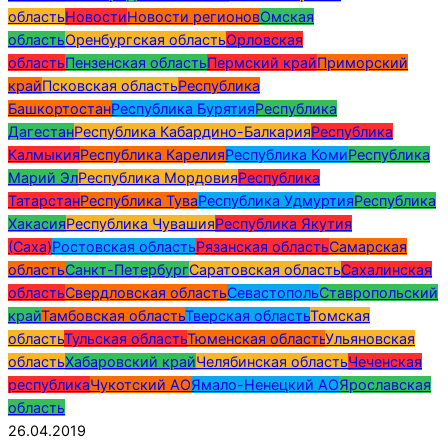
область
Новости
Новости регионов
Омская
область
Оренбургская область
Орловская
область
Пензенская область
Пермский край
Приморский
край
Псковская область
Республика
Башкортостан
Республика Бурятия
Республика
Дагестан
Республика Кабардино-Балкария
Республика
Калмыкия
Республика Карелия
Республика Коми
Республика
Марий Эл
Республика Мордовия
Республика
Татарстан
Республика Тува
Республика Удмуртия
Республика
Хакасия
Республика Чувашия
Республика Якутия
(Саха)
Ростовская область
Рязанская область
Самарская
область
Санкт-Петербург
Саратовская область
Сахалинская
область
Свердловская область
Севастополь
Ставропольский
край
Тамбовская область
Тверская область
Томская
область
Тульская область
Тюменская область
Ульяновская
область
Хабаровский край
Челябинская область
Чеченская
республика
Чукотский АО
Ямало-Ненецкий АО
Ярославская
область
26.04.2019