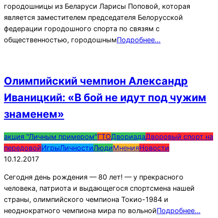
городошницы из Беларуси Ларисы Поповой, которая
является заместителем председателя Белорусской
федерации городошного спорта по связям с
общественностью, городошным
Подробнее…
Олимпийский чемпион Александр
Иваницкий: «В бой не идут под чужим
знаменем»
2017-
акция "Личным примером"
ГТО
Двориада
Дворовый спорт на
12-
передовой
Игры
Личности
Люди
Мнения
Новости
10
10.12.2017
Сегодня день рождения — 80 лет! — у прекрасного
человека, патриота и выдающегося спортсмена нашей
страны, олимпийского чемпиона Токио-1984 и
неоднократного чемпиона мира по вольной
Подробнее…