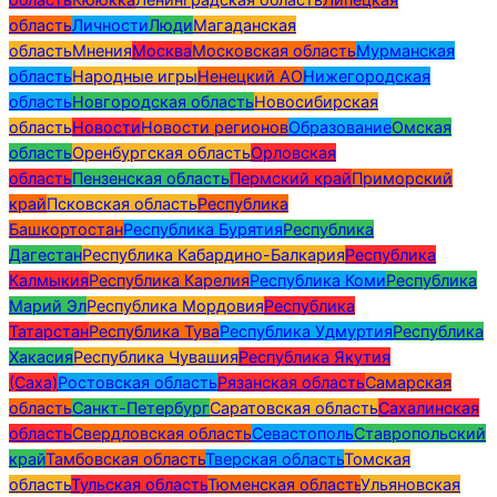
область
Личности
Люди
Магаданская
область
Мнения
Москва
Московская область
Мурманская
область
Народные игры
Ненецкий АО
Нижегородская
область
Новгородская область
Новосибирская
область
Новости
Новости регионов
Образование
Омская
область
Оренбургская область
Орловская
область
Пензенская область
Пермский край
Приморский
край
Псковская область
Республика
Башкортостан
Республика Бурятия
Республика
Дагестан
Республика Кабардино-Балкария
Республика
Калмыкия
Республика Карелия
Республика Коми
Республика
Марий Эл
Республика Мордовия
Республика
Татарстан
Республика Тува
Республика Удмуртия
Республика
Хакасия
Республика Чувашия
Республика Якутия
(Саха)
Ростовская область
Рязанская область
Самарская
область
Санкт-Петербург
Саратовская область
Сахалинская
область
Свердловская область
Севастополь
Ставропольский
край
Тамбовская область
Тверская область
Томская
область
Тульская область
Тюменская область
Ульяновская