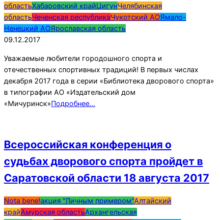
область
Хабаровский край
Цигун
Челябинская
область
Чеченская республика
Чукотский АО
Ямало-
Ненецкий АО
Ярославская область
09.12.2017
Уважаемые любители городошного спорта и
отечественных спортивных традиций! В первых числах
декабря 2017 года в серии «Библиотека дворового спорта»
в типографии АО «Издательский дом
«Мичуринск»
Подробнее…
Всероссийская конференция о
судьбах дворового спорта пройдет в
Саратовской области 18 августа 2017
2017-
Nota bene!
акция "Личным примером"
Алтайский
06-
край
Амурская область
Архангельская