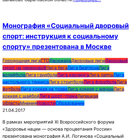
Монография «Социальный дворовый
спорт: инструкция к социальному
спорту» презентована в Москве
2017-
Городошная лига
ГТО
Двориада
Дворовые лиги
Дворовый
04-
спорт на передовой
Лига бега
Лига биатлона
Лига
21
волейбола
Лига гандбола
Лига керлинга
Лига лапты
Лига
настольного тенниса
Лига стритбола
Лига флорбола
Лига
футбола
Лига хоккея на траве
Лига хоккея с мячом
Лига
хоккея с шайбой
Лига шорт-трека
Липецкая
область
Мнения
Новости
Образование
21.04.2017
В рамках мероприятий XI Всероссийского форума
«Здоровье нации — основа процветания России»
презентована монография А.И. Логинова «Социальный