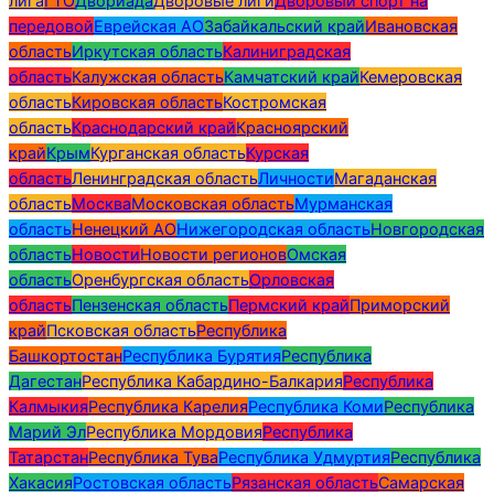
лига
ГТО
Двориада
Дворовые лиги
Дворовый спорт на
передовой
Еврейская АО
Забайкальский край
Ивановская
область
Иркутская область
Калиниградская
область
Калужская область
Камчатский край
Кемеровская
область
Кировская область
Костромская
область
Краснодарский край
Красноярский
край
Крым
Курганская область
Курская
область
Ленинградская область
Личности
Магаданская
область
Москва
Московская область
Мурманская
область
Ненецкий АО
Нижегородская область
Новгородская
область
Новости
Новости регионов
Омская
область
Оренбургская область
Орловская
область
Пензенская область
Пермский край
Приморский
край
Псковская область
Республика
Башкортостан
Республика Бурятия
Республика
Дагестан
Республика Кабардино-Балкария
Республика
Калмыкия
Республика Карелия
Республика Коми
Республика
Марий Эл
Республика Мордовия
Республика
Татарстан
Республика Тува
Республика Удмуртия
Республика
Хакасия
Ростовская область
Рязанская область
Самарская