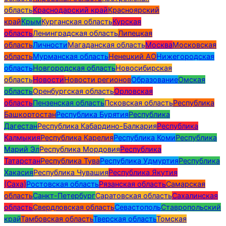
область
Краснодарский край
Красноярский
край
Крым
Курганская область
Курская
область
Ленинградская область
Липецкая
область
Личности
Магаданская область
Москва
Московская
область
Мурманская область
Ненецкий АО
Нижегородская
область
Новгородская область
Новосибирская
область
Новости
Новости регионов
Образование
Омская
область
Оренбургская область
Орловская
область
Пензенская область
Псковская область
Республика
Башкортостан
Республика Бурятия
Республика
Дагестан
Республика Кабардино-Балкария
Республика
Калмыкия
Республика Карелия
Республика Коми
Республика
Марий Эл
Республика Мордовия
Республика
Татарстан
Республика Тува
Республика Удмуртия
Республика
Хакасия
Республика Чувашия
Республика Якутия
(Саха)
Ростовская область
Рязанская область
Самарская
область
Санкт-Петербург
Саратовская область
Сахалинская
область
Свердловская область
Севастополь
Ставропольский
край
Тамбовская область
Тверская область
Томская