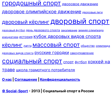
городошный спорт
дворовое движение
дворовое олимпийское движение
дворовые лиги
дворовый спорт
дворовый кёрлинг
день дворового спорта
зимняя олимпиада
дворовый футбол
закаливание
кубок дворовых видов спорта
история
инициатива
массовый спорт
кёрлинг
лапта
общество
олимпиада
русские городки
самоуправление
дворовых видов спорта
социальный спорт
хоккей на
спорт
футбол
траве
школа грамотного потребителя
О нас
|
Соглашение
|
Конфиденциальность
© Social-Sport
- 2013 | Социальный спорт в России