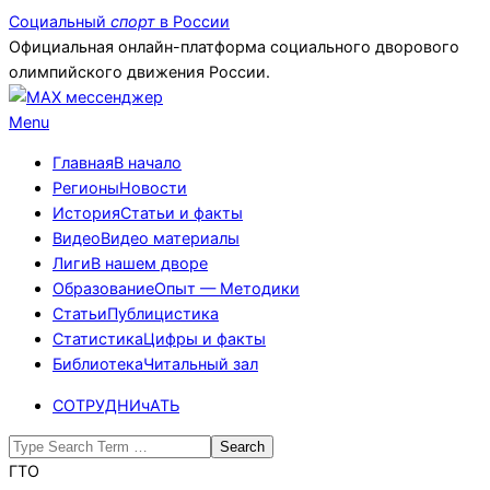
Skip
Социальный
спорт
в России
to
Официальная онлайн-платформа социального дворового
content
олимпийского движения России.
Primary
Menu
Navigation
Главная
В начало
Menu
Регионы
Новости
История
Статьи и факты
Видео
Видео материалы
Лиги
В нашем дворе
Образование
Опыт — Методики
Статьи
Публицистика
Статистика
Цифры и факты
Библиотека
Читальный зал
СОТРУДНИчАТЬ
Search
ГТО