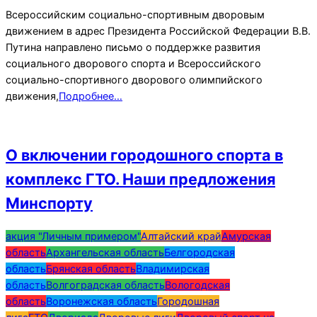
Всероссийским социально-спортивным дворовым
движением в адрес Президента Российской Федерации В.В.
Путина направлено письмо о поддержке развития
социального дворового спорта и Всероссийского
социально-спортивного дворового олимпийского
движения,
Подробнее…
О включении городошного спорта в
комплекс ГТО. Наши предложения
Минспорту
2019-
акция "Личным примером"
Алтайский край
Амурская
04-
область
Архангельская область
Белгородская
26
область
Брянская область
Владимирская
область
Волгоградская область
Вологодская
область
Воронежская область
Городошная