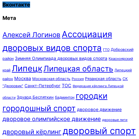
Вконтакте
Мета
Ассоциация
Алексей Логинов
дворовых видов спорта
Добровский
ГТО
Зимняя Олимпиада дворовых видов спорта
район
Красноярский
Липецк
Липецкая область
край
Липецкий
Москва
Московская область
Рязанская область
район
Россия
СК
ТОС
Санкт-Петербург
"Дворовик"
Федерация кёрлинга Липецкой
городки
Эдуард Беспяткин
бадминтон
области
городошный спорт
дворовое движение
дворовое олимпийское движение
дворовые лиги
дворовый спорт
дворовый кёрлинг