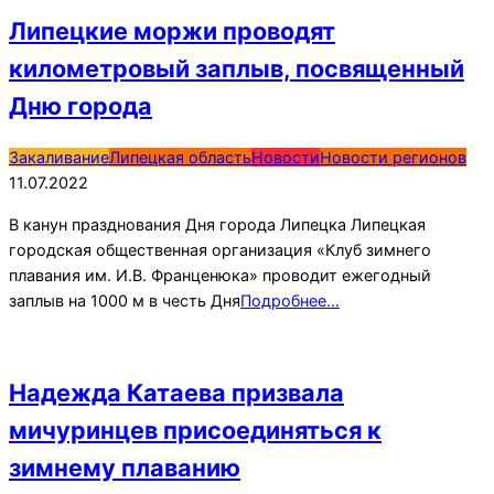
Липецкие моржи проводят
километровый заплыв, посвященный
Дню города
2022-
Закаливание
Липецкая область
Новости
Новости регионов
07-
11.07.2022
11
В канун празднования Дня города Липецка Липецкая
городская общественная организация «Клуб зимнего
плавания им. И.В. Франценюка» проводит ежегодный
заплыв на 1000 м в честь Дня
Подробнее…
Надежда Катаева призвала
мичуринцев присоединяться к
зимнему плаванию