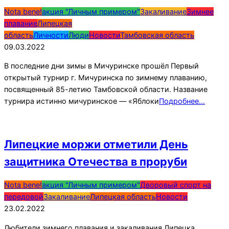
2022-
Nota bene!
акция "Личным примером"
Закаливание
Зимнее
03-
плавание
Липецкая
09
область
Личности
Люди
Новости
Тамбовская область
09.03.2022
В последние дни зимы в Мичуринске прошёл Первый
открытый турнир г. Мичуринска по зимнему плаванию,
посвященный 85-летию Тамбовской области. Название
турнира истинно мичуринское — «Яблоки
Подробнее…
Липецкие моржи отметили День
защитника Отечества в проруби
2022-
Nota bene!
акция "Личным примером"
Дворовый спорт на
02-
передовой
Закаливание
Липецкая область
Новости
23
23.02.2022
Любители зимнего плавания и закаливания Липецка