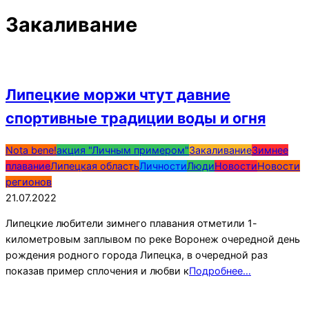
Закаливание
Липецкие моржи чтут давние
спортивные традиции воды и огня
2022-
Nota bene!
акция "Личным примером"
Закаливание
Зимнее
07-
плавание
Липецкая область
Личности
Люди
Новости
Новости
21
регионов
21.07.2022
Липецкие любители зимнего плавания отметили 1-
километровым заплывом по реке Воронеж очередной день
рождения родного города Липецка, в очередной раз
показав пример сплочения и любви к
Подробнее…