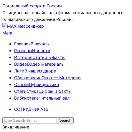
Skip
Социальный
спорт
в России
to
Официальная онлайн-платформа социального дворового
content
олимпийского движения России.
Primary
Menu
Navigation
Главная
В начало
Menu
Регионы
Новости
История
Статьи и факты
Видео
Видео материалы
Лиги
В нашем дворе
Образование
Опыт — Методики
Статьи
Публицистика
Статистика
Цифры и факты
Библиотека
Читальный зал
СОТРУДНИчАТЬ
Search
Закаливание