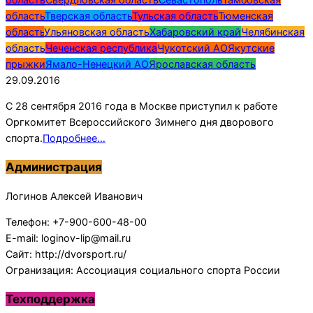
область
Тверская область
Тульская область
Тюменская
область
Ульяновская область
Хабаровский край
Челябинская
область
Чеченская республика
Чукотский АО
Якутские
прыжки
Ямало-Ненецкий АО
Ярославская область
29.09.2016
С 28 сентября 2016 года в Москве приступил к работе
Оргкомитет Всероссийского Зимнего дня дворового
спорта.
Подробнее…
Администрация
Логинов Алексей Иванович
Телефон: +7-900-600-48-00
E-mail: loginov-lip@mail.ru
Сайт: http://dvorsport.ru/
Огранизация: Ассоциация социального спорта России
Техподдержка