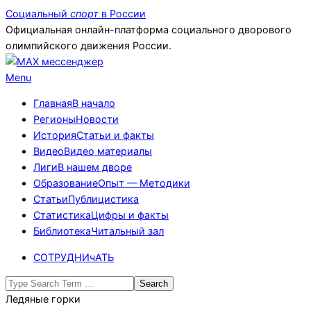
Skip
Социальный
спорт
в России
to
Официальная онлайн-платформа социального дворового
content
олимпийского движения России.
Primary
Menu
Navigation
Главная
В начало
Menu
Регионы
Новости
История
Статьи и факты
Видео
Видео материалы
Лиги
В нашем дворе
Образование
Опыт — Методики
Статьи
Публицистика
Статистика
Цифры и факты
Библиотека
Читальный зал
СОТРУДНИчАТЬ
Search
Ледяные горки