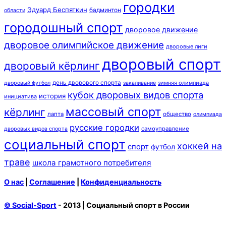
городки
Эдуард Беспяткин
бадминтон
области
городошный спорт
дворовое движение
дворовое олимпийское движение
дворовые лиги
дворовый спорт
дворовый кёрлинг
день дворового спорта
зимняя олимпиада
дворовый футбол
закаливание
кубок дворовых видов спорта
история
инициатива
массовый спорт
кёрлинг
лапта
общество
олимпиада
русские городки
самоуправление
дворовых видов спорта
социальный спорт
хоккей на
спорт
футбол
траве
школа грамотного потребителя
О нас
|
Соглашение
|
Конфиденциальность
© Social-Sport
- 2013 | Социальный спорт в России