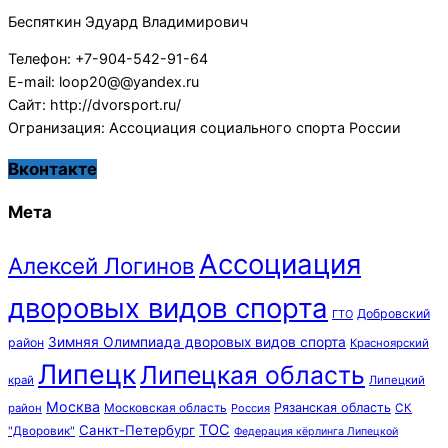
Беспяткин Эдуард Владимирович
Телефон: +7-904-542-91-64
E-mail: loop20@@yandex.ru
Сайт: http://dvorsport.ru/
Огранизация: Ассоциация социального спорта России
Вконтакте
Мета
Ассоциация
Алексей Логинов
дворовых видов спорта
Добровский
ГТО
Зимняя Олимпиада дворовых видов спорта
район
Красноярский
Липецк
Липецкая область
край
Липецкий
Москва
Московская область
Рязанская область
район
Россия
СК
ТОС
Санкт-Петербург
"Дворовик"
Федерация кёрлинга Липецкой