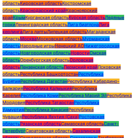
область
Кировская область
Костромская
область
Краснодарский край
Красноярский
край
Крым
Курганская область
Курская область
Ледяные
горки
Ленинградская область
Лига биатлона
Лига
керлинга
Лига лапты
Липецкая область
Магаданская
область
Москва
Московская область
Мурманская
область
Народные игры
Ненецкий АО
Нижегородская
область
Новгородская область
Новости
Омская
область
Оренбургская область
Орловская
область
Пензенская область
Пермский край
Псковская
область
Республика Башкортостан
Республика
Бурятия
Республика Дагестан
Республика Кабардино-
Балкария
Республика Калмыкия
Республика
Карелия
Республика Коми
Республика Марий Эл
Республика
Мордовия
Республика Татарстан
Республика
Удмуртия
Республика Хакасия
Республика
Чувашия
Республика Якутия (Саха)
Ростовская
область
Рязанская область
Самарская область
Санкт-
Петербург
Саратовская область
Сахалинская
область
Свердловская область
Севастополь
Тамбовская