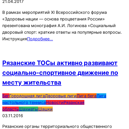
21.04.2017
В рамках мероприятий XI Всероссийского форума
«Здоровье нации — основа процветания России»
презентована монография А.И. Логинова «Социальный
дворовый спорт: краткие ответы на популярные вопросы.
Инструкция
Подробнее…
Рязанские ТОСы активно развивают
социально-спортивное движение по
месту жительства
2016-
Бег
Городошная лига
Дворовые лиги
Лига бега
Лига
11-
настольного тенниса
Новости
Рязанская
03
область
Шахматы
Шашки
03.11.2016
Рязанские органы территориального общественного