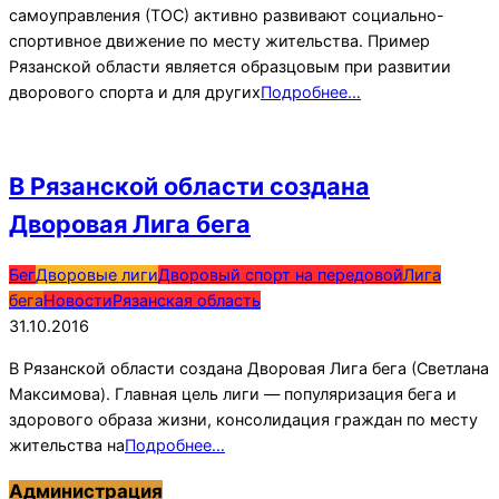
самоуправления (ТОС) активно развивают социально-
спортивное движение по месту жительства. Пример
Рязанской области является образцовым при развитии
дворового спорта и для других
Подробнее…
В Рязанской области создана
Дворовая Лига бега
2016-
Бег
Дворовые лиги
Дворовый спорт на передовой
Лига
10-
бега
Новости
Рязанская область
31
31.10.2016
В Рязанской области создана Дворовая Лига бега (Светлана
Максимова). Главная цель лиги — популяризация бега и
здорового образа жизни, консолидация граждан по месту
жительства на
Подробнее…
Администрация