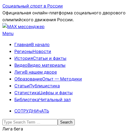
Skip
Социальный
спорт
в России
to
Официальная онлайн-платформа социального дворового
content
олимпийского движения России.
Primary
Menu
Navigation
Главная
В начало
Menu
Регионы
Новости
История
Статьи и факты
Видео
Видео материалы
Лиги
В нашем дворе
Образование
Опыт — Методики
Статьи
Публицистика
Статистика
Цифры и факты
Библиотека
Читальный зал
СОТРУДНИчАТЬ
Search
Лига бега