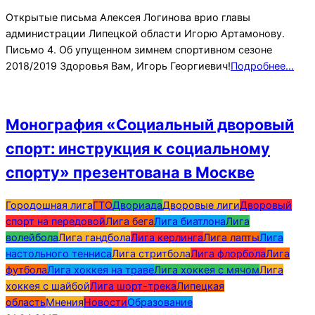
Открытые письма Алексея Логинова врио главы
администрации Липецкой области Игорю Артамонову.
Письмо 4. Об упущенном зимнем спортивном сезоне
2018/2019 Здоровья Вам, Игорь Георгиевич!
Подробнее…
Монография «Социальный дворовый
спорт: инструкция к социальному
спорту» презентована в Москве
2017-
Городошная лига
ГТО
Двориада
Дворовые лиги
Дворовый
04-
спорт на передовой
Лига бега
Лига биатлона
Лига
21
волейбола
Лига гандбола
Лига керлинга
Лига лапты
Лига
настольного тенниса
Лига стритбола
Лига флорбола
Лига
футбола
Лига хоккея на траве
Лига хоккея с мячом
Лига
хоккея с шайбой
Лига шорт-трека
Липецкая
область
Мнения
Новости
Образование