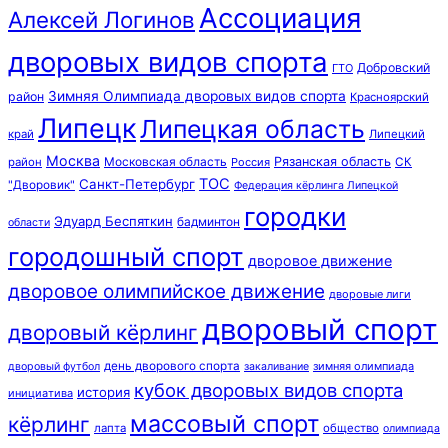
Ассоциация
Алексей Логинов
дворовых видов спорта
Добровский
ГТО
Зимняя Олимпиада дворовых видов спорта
район
Красноярский
Липецк
Липецкая область
край
Липецкий
Москва
Московская область
Рязанская область
район
Россия
СК
ТОС
Санкт-Петербург
"Дворовик"
Федерация кёрлинга Липецкой
городки
Эдуард Беспяткин
бадминтон
области
городошный спорт
дворовое движение
дворовое олимпийское движение
дворовые лиги
дворовый спорт
дворовый кёрлинг
день дворового спорта
зимняя олимпиада
дворовый футбол
закаливание
кубок дворовых видов спорта
история
инициатива
массовый спорт
кёрлинг
лапта
общество
олимпиада