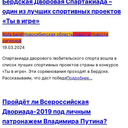
Бердская Дворовая Спартакиада –
один из лучших спортивных проектов
«Ты в игре»
2024-
Nota bene!
Новосибирская область
Новости
Новости
03-
регионов
19
19.03.2024
Спартакиада дворового любительского спорта вошла в
список лучших спортивных проектов страны в конкурсе
«Ты в игре». Эти соревнования проходят в Бердске.
Рассказываем, что даст победа
Подробнее…
Пройдёт ли Всероссийская
Двориада-2019 под личным
патронажем Владимира Путина?