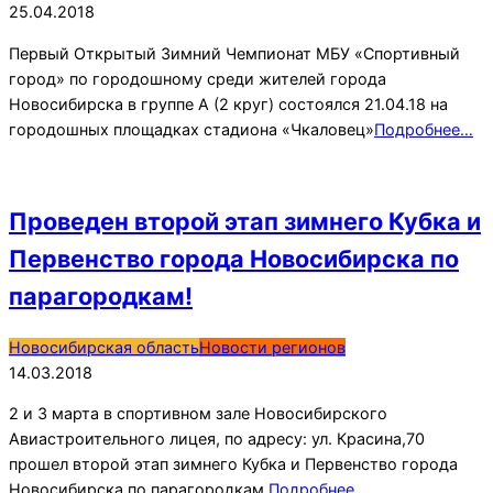
04-
25.04.2018
25
Первый Открытый Зимний Чемпионат МБУ «Спортивный
город» по городошному среди жителей города
Новосибирска в группе А (2 круг) состоялся 21.04.18 на
городошных площадках стадиона «Чкаловец»
Подробнее…
Проведен второй этап зимнего Кубка и
Первенство города Новосибирска по
парагородкам!
2018-
Новосибирская область
Новости регионов
03-
14.03.2018
14
2 и 3 марта в спортивном зале Новосибирского
Авиастроительного лицея, по адресу: ул. Красина,70
прошел второй этап зимнего Кубка и Первенство города
Новосибирска по парагородкам,
Подробнее…