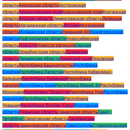
область
Кировская область
Костромская
область
Краснодарский край
Красноярский край
Курганская
область
Курская область
Ленинградская область
Липецкая
область
Магаданская область
Москва
Московская
область
Мурманская область
Ненецкий АО
Нижегородская
область
Новгородская область
Новосибирская
область
Новости
Новости регионов
Омская
область
Оренбургская область
Орловская
область
Пензенская область
Пермский край
Псковская
область
Республика Башкортостан
Республика
Бурятия
Республика Дагестан
Республика Кабардино-
Балкария
Республика Калмыкия
Республика
Карелия
Республика Коми
Республика Марий Эл
Республика
Мордовия
Республика Татарстан
Республика Тува
Республика
Удмуртия
Республика Хакасия
Республика
Чувашия
Республика Якутия (Саха)
Ростовская
область
Рязанская область
Самарская область
Санкт-
Петербург
Саратовская область
Сахалинская
область
Свердловская область
Севастополь
Ставропольский