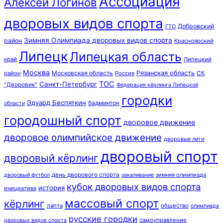
Ассоциация
Алексей Логинов
дворовых видов спорта
Добровский
ГТО
Зимняя Олимпиада дворовых видов спорта
район
Красноярский
Липецк
Липецкая область
край
Липецкий
Москва
Московская область
Рязанская область
район
Россия
СК
ТОС
Санкт-Петербург
"Дворовик"
Федерация кёрлинга Липецкой
городки
Эдуард Беспяткин
бадминтон
области
городошный спорт
дворовое движение
дворовое олимпийское движение
дворовые лиги
дворовый спорт
дворовый кёрлинг
день дворового спорта
зимняя олимпиада
дворовый футбол
закаливание
кубок дворовых видов спорта
история
инициатива
массовый спорт
кёрлинг
лапта
общество
олимпиада
русские городки
самоуправление
дворовых видов спорта