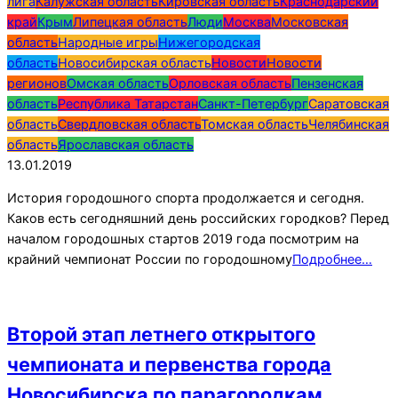
01-
лига
Калужская область
Кировская область
Краснодарский
13
край
Крым
Липецкая область
Люди
Москва
Московская
область
Народные игры
Нижегородская
область
Новосибирская область
Новости
Новости
регионов
Омская область
Орловская область
Пензенская
область
Республика Татарстан
Санкт-Петербург
Саратовская
область
Свердловская область
Томская область
Челябинская
область
Ярославская область
13.01.2019
История городошного спорта продолжается и сегодня.
Каков есть сегодняшний день российских городков? Перед
началом городошных стартов 2019 года посмотрим на
крайний чемпионат России по городошному
Подробнее…
Второй этап летнего открытого
чемпионата и первенства города
Новосибирска по парагородкам.