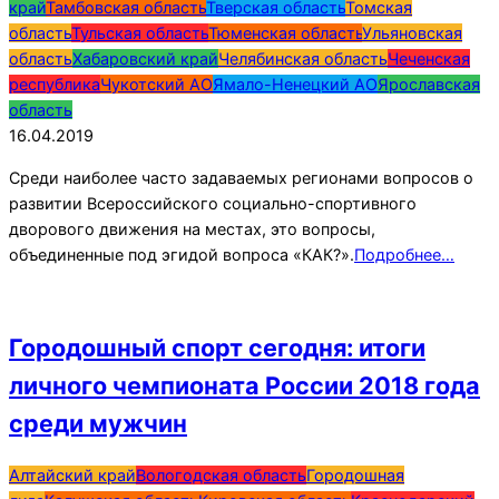
край
Тамбовская область
Тверская область
Томская
область
Тульская область
Тюменская область
Ульяновская
область
Хабаровский край
Челябинская область
Чеченская
республика
Чукотский АО
Ямало-Ненецкий АО
Ярославская
область
16.04.2019
Среди наиболее часто задаваемых регионами вопросов о
развитии Всероссийского социально-спортивного
дворового движения на местах, это вопросы,
объединенные под эгидой вопроса «КАК?».
Подробнее…
Городошный спорт сегодня: итоги
личного чемпионата России 2018 года
среди мужчин
2019-
Алтайский край
Вологодская область
Городошная