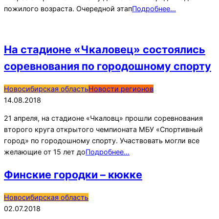
пожилого возраста. Очередной этап
Подробнее…
На стадионе «Чкаловец» состоялись
соревнования по городошному спорту
2018-
Новосибирская область
Новости регионов
08-
14.08.2018
14
21 апреля, на стадионе «Чкаловц» прошли соревнования
второго круга открытого чемпионата МБУ «Спортивный
город» по городошному спорту. Участвовать могли все
желающие от 15 лет до
Подробнее…
Финские городки – кюкке
2018-
Новосибирская область
07-
02.07.2018