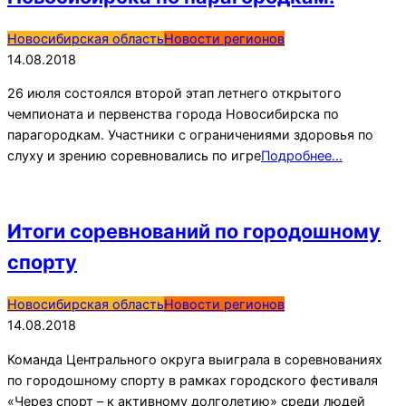
2018-
Новосибирская область
Новости регионов
08-
14.08.2018
14
26 июля состоялся второй этап летнего открытого
чемпионата и первенства города Новосибирска по
парагородкам. Участники с ограничениями здоровья по
слуху и зрению соревновались по игре
Подробнее…
Итоги соревнований по городошному
спорту
2018-
Новосибирская область
Новости регионов
08-
14.08.2018
14
Команда Центрального округа выиграла в соревнованиях
по городошному спорту в рамках городского фестиваля
«Через спорт – к активному долголетию» среди людей