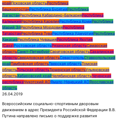
край
Псковская область
Республика
Башкортостан
Республика Бурятия
Республика
Дагестан
Республика Кабардино-Балкария
Республика
Калмыкия
Республика Карелия
Республика Коми
Республика
Марий Эл
Республика Мордовия
Республика
Татарстан
Республика Тува
Республика Удмуртия
Республика
Хакасия
Республика Чувашия
Республика Якутия
(Саха)
Ростовская область
Рязанская область
Самарская
область
Санкт-Петербург
Саратовская область
Сахалинская
область
Свердловская область
Севастополь
Ставропольский
край
Тамбовская область
Тверская область
Томская
область
Тульская область
Тюменская область
Ульяновская
область
Хабаровский край
Челябинская область
Чеченская
республика
Чукотский АО
Ямало-Ненецкий АО
Ярославская
область
26.04.2019
Всероссийским социально-спортивным дворовым
движением в адрес Президента Российской Федерации В.В.
Путина направлено письмо о поддержке развития