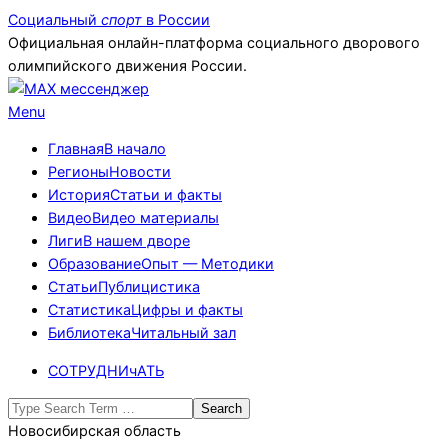
Skip
Социальный
спорт
в России
to
Официальная онлайн-платформа социального дворового
content
олимпийского движения России.
Primary
Menu
Navigation
Главная
В начало
Menu
Регионы
Новости
История
Статьи и факты
Видео
Видео материалы
Лиги
В нашем дворе
Образование
Опыт — Методики
Статьи
Публицистика
Статистика
Цифры и факты
Библиотека
Читальный зал
СОТРУДНИчАТЬ
Search
Новосибирская область