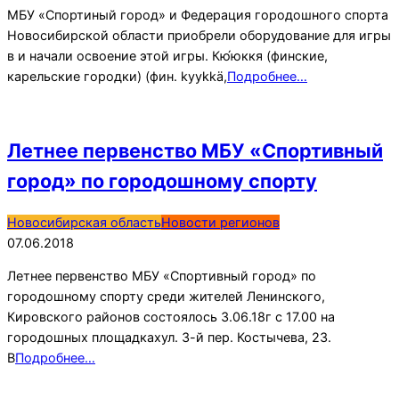
02
МБУ «Спортиный город» и Федерация городошного спорта
Новосибирской области приобрели оборудование для игры
в и начали освоение этой игры. Кю́юккя (финские,
карельские городки) (фин. kyykkä,
Подробнее…
Летнее первенство МБУ «Спортивный
город» по городошному спорту
2018-
Новосибирская область
Новости регионов
06-
07.06.2018
07
Летнее первенство МБУ «Спортивный город» по
городошному спорту среди жителей Ленинского,
Кировского районов состоялось 3.06.18г с 17.00 на
городошных площадкахул. 3-й пер. Костычева, 23.
В
Подробнее…