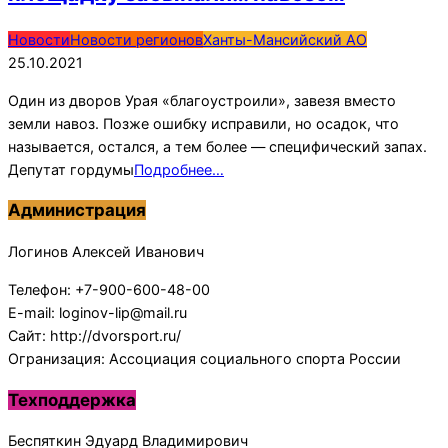
2021-
Новости
Новости регионов
Ханты-Мансийский АО
10-
25.10.2021
25
Один из дворов Урая «благоустроили», завезя вместо
земли навоз. Позже ошибку исправили, но осадок, что
называется, остался, а тем более — специфический запах.
Депутат гордумы
Подробнее…
Администрация
Логинов Алексей Иванович
Телефон: +7-900-600-48-00
E-mail: loginov-lip@mail.ru
Сайт: http://dvorsport.ru/
Огранизация: Ассоциация социального спорта России
Техподдержка
Беспяткин Эдуард Владимирович