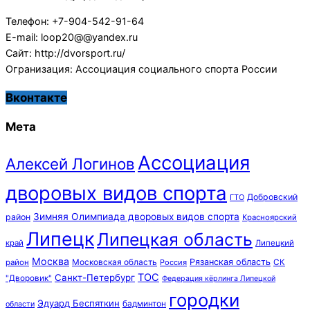
Телефон: +7-904-542-91-64
E-mail: loop20@@yandex.ru
Сайт: http://dvorsport.ru/
Огранизация: Ассоциация социального спорта России
Вконтакте
Мета
Ассоциация
Алексей Логинов
дворовых видов спорта
Добровский
ГТО
Зимняя Олимпиада дворовых видов спорта
район
Красноярский
Липецк
Липецкая область
край
Липецкий
Москва
Московская область
Рязанская область
район
Россия
СК
ТОС
Санкт-Петербург
"Дворовик"
Федерация кёрлинга Липецкой
городки
Эдуард Беспяткин
бадминтон
области