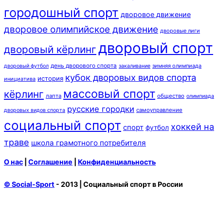
городошный спорт
дворовое движение
дворовое олимпийское движение
дворовые лиги
дворовый спорт
дворовый кёрлинг
день дворового спорта
зимняя олимпиада
дворовый футбол
закаливание
кубок дворовых видов спорта
история
инициатива
массовый спорт
кёрлинг
лапта
общество
олимпиада
русские городки
самоуправление
дворовых видов спорта
социальный спорт
хоккей на
спорт
футбол
траве
школа грамотного потребителя
О нас
|
Соглашение
|
Конфиденциальность
© Social-Sport
- 2013 | Социальный спорт в России