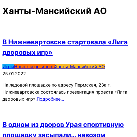
Ханты-Мансийский АО
В Нижневартовске стартовала «Лига
дворовых игр»
2022-
Игры
Новости регионов
Ханты-Мансийский АО
01-
25.01.2022
25
На ледовой площадке по адресу Пермская, 23а г.
Нижневартовска состоялась презентация проекта «Лига
дворовых игр».
Подробнее…
В одном из дворов Урая спортивную
площадку засыпали… навозом