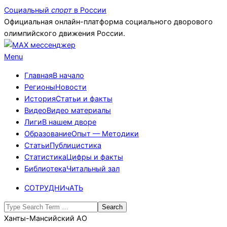
Skip
Социальный
спорт
в России
to
Официальная онлайн-платформа социального дворового
content
олимпийского движения России.
Primary
Menu
Navigation
Главная
В начало
Menu
Регионы
Новости
История
Статьи и факты
Видео
Видео материалы
Лиги
В нашем дворе
Образование
Опыт — Методики
Статьи
Публицистика
Статистика
Цифры и факты
Библиотека
Читальный зал
СОТРУДНИчАТЬ
Search
Ханты-Мансийский АО