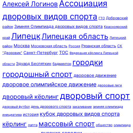
Ассоциация
Алексей Логинов
дворовых видов спорта
Добровский
ГТО
Зимняя Олимпиада дворовых видов спорта
район
Красноярский
Липецк
Липецкая область
край
Липецкий
Москва
Московская область
Рязанская область
район
Россия
СК
ТОС
Санкт-Петербург
"Дворовик"
Федерация кёрлинга Липецкой
городки
Эдуард Беспяткин
бадминтон
области
городошный спорт
дворовое движение
дворовое олимпийское движение
дворовые лиги
дворовый спорт
дворовый кёрлинг
день дворового спорта
зимняя олимпиада
дворовый футбол
закаливание
кубок дворовых видов спорта
история
инициатива
массовый спорт
кёрлинг
лапта
общество
олимпиада
русские городки