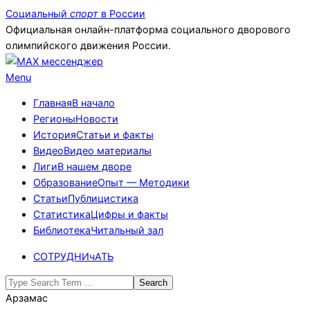
Skip
Социальный
спорт
в России
to
Официальная онлайн-платформа социального дворового
content
олимпийского движения России.
Primary
Menu
Navigation
Главная
В начало
Menu
Регионы
Новости
История
Статьи и факты
Видео
Видео материалы
Лиги
В нашем дворе
Образование
Опыт — Методики
Статьи
Публицистика
Статистика
Цифры и факты
Библиотека
Читальный зал
СОТРУДНИчАТЬ
Search
Арзамас