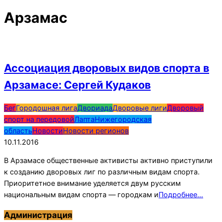
Арзамас
Ассоциация дворовых видов спорта в
Арзамасе: Сергей Кудаков
2016-
Бег
Городошная лига
Двориада
Дворовые лиги
Дворовый
11-
спорт на передовой
Лапта
Нижегородская
10
область
Новости
Новости регионов
10.11.2016
В Арзамасе общественные активисты активно приступили
к созданию дворовых лиг по различным видам спорта.
Приоритетное внимание уделяется двум русским
национальным видам спорта — городкам и
Подробнее…
Администрация