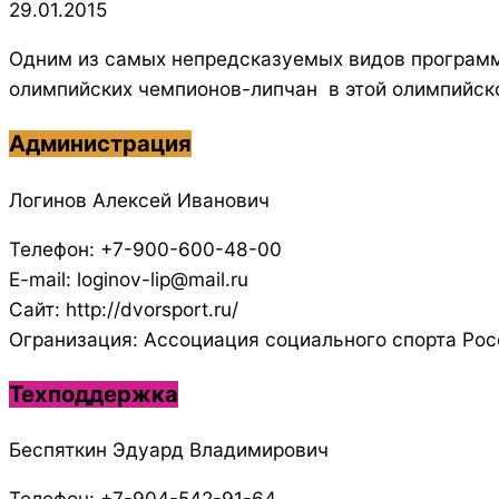
01-
29.01.2015
29
Одним из самых непредсказуемых видов программ
олимпийских чемпионов-липчан в этой олимпийск
Администрация
Логинов Алексей Иванович
Телефон: +7-900-600-48-00
E-mail: loginov-lip@mail.ru
Сайт: http://dvorsport.ru/
Огранизация: Ассоциация социального спорта Рос
Техподдержка
Беспяткин Эдуард Владимирович
Телефон: +7-904-542-91-64