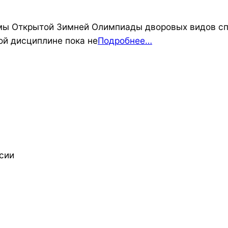
ы Открытой Зимней Олимпиады дворовых видов спо
ой дисциплине пока не
Подробнее…
сии