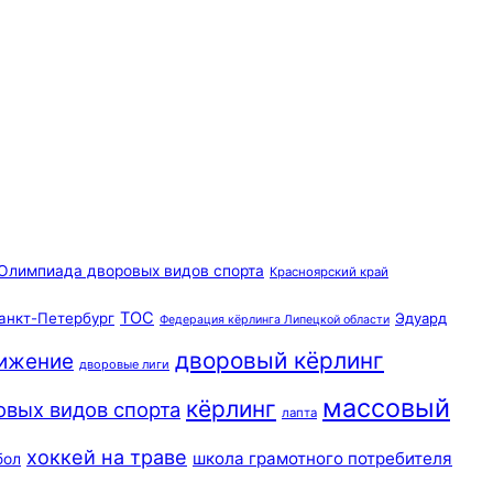
Олимпиада дворовых видов спорта
Красноярский край
ТОС
анкт-Петербург
Эдуард
Федерация кёрлинга Липецкой области
дворовый кёрлинг
вижение
дворовые лиги
массовый
кёрлинг
овых видов спорта
лапта
хоккей на траве
школа грамотного потребителя
бол