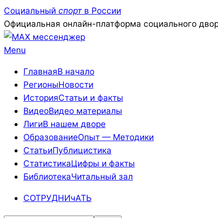
Skip
Социальный
спорт
в России
to
Официальная онлайн-платформа социального двор
content
Primary
Menu
Navigation
Главная
В начало
Menu
Регионы
Новости
История
Статьи и факты
Видео
Видео материалы
Лиги
В нашем дворе
Образование
Опыт — Методики
Статьи
Публицистика
Статистика
Цифры и факты
Библиотека
Читальный зал
СОТРУДНИчАТЬ