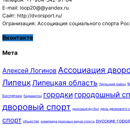
E-mail: loop20@@yandex.ru
Сайт: http://dvorsport.ru/
Огранизация: Ассоциация социального спорта Рос
Вконтакте
Мета
Ассоциация дворо
Алексей Логинов
Липецк
Липецкая область
М
Липецкий район
городки
городошный сп
Беспяткин
бадминтон
дворовый спорт
день дворового 
дворовый футбол
спорт
русские горо
общество
олимпиада дворовых видов спорта