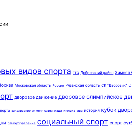
сии
вых видов спорта
Зимняя 
Добровский район
ГТО
осква
С
Московская область
Рязанская область
Россия
СК "Дворовик"
орт
дворовое олимпийское д
дворовое движение
кубок двор
история
спорта
зимняя олимпиада
инициатива
закаливание
социальный спорт
дки
спорт
фут
самоуправление