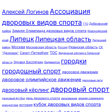
Ассоциация
Алексей Логинов
дворовых видов спорта
Добровский
ГТО
Зимняя Олимпиада дворовых видов спорта
район
Красноярский
Липецк
Липецкая область
край
Липецкий
Москва
Московская область
Рязанская область
район
Россия
СК
ТОС
Санкт-Петербург
"Дворовик"
Федерация кёрлинга Липецкой
городки
Эдуард Беспяткин
бадминтон
области
городошный спорт
дворовое движение
дворовое олимпийское движение
дворовые лиги
дворовый спорт
дворовый кёрлинг
день дворового спорта
зимняя олимпиада
дворовый футбол
закаливание
кубок дворовых видов спорта
история
инициатива