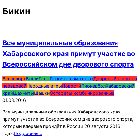
Бикин
Все муниципальные образования
Хабаровского края примут участие во
Всероссийском дне дворового спорта
2016-
Велоспорт
Вышибалы
Гонки на самокатах
Дворовый спорт на
08-
передовой
Народные игры
Новости
Пионербол
Хабаровский
01
край
Шахматы
Шашки
Эстафеты комбинированные
01.08.2016
Все муниципальные образования Хабаровского края
примут участие во Всероссийском дне дворового спорта,
который впервые пройдёт в России 20 августа 2016
года.
Подробнее…