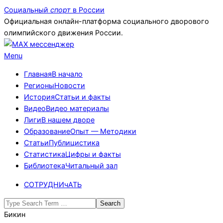
Skip
Социальный
спорт
в России
to
Официальная онлайн-платформа социального дворового
content
олимпийского движения России.
Primary
Menu
Navigation
Главная
В начало
Menu
Регионы
Новости
История
Статьи и факты
Видео
Видео материалы
Лиги
В нашем дворе
Образование
Опыт — Методики
Статьи
Публицистика
Статистика
Цифры и факты
Библиотека
Читальный зал
СОТРУДНИчАТЬ
Search
Бикин