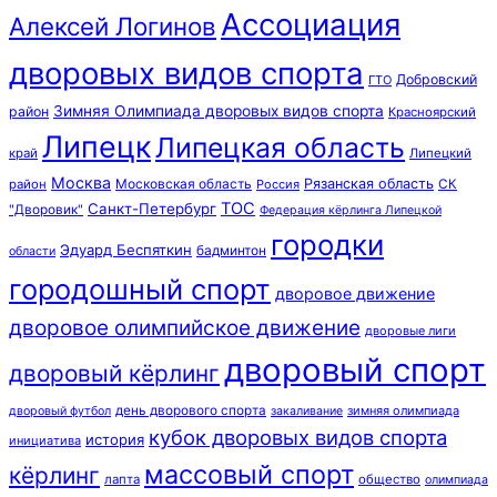
Ассоциация
Алексей Логинов
дворовых видов спорта
Добровский
ГТО
Зимняя Олимпиада дворовых видов спорта
район
Красноярский
Липецк
Липецкая область
край
Липецкий
Москва
Московская область
Рязанская область
район
Россия
СК
ТОС
Санкт-Петербург
"Дворовик"
Федерация кёрлинга Липецкой
городки
Эдуард Беспяткин
бадминтон
области
городошный спорт
дворовое движение
дворовое олимпийское движение
дворовые лиги
дворовый спорт
дворовый кёрлинг
день дворового спорта
зимняя олимпиада
дворовый футбол
закаливание
кубок дворовых видов спорта
история
инициатива
массовый спорт
кёрлинг
лапта
общество
олимпиада