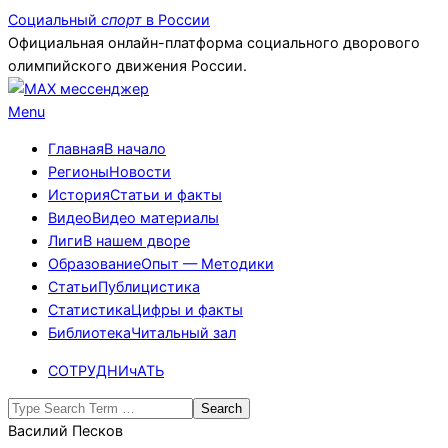
Skip
Социальный
спорт
в России
to
Официальная онлайн-платформа социального дворового
content
олимпийского движения России.
Primary
Menu
Navigation
Главная
В начало
Menu
Регионы
Новости
История
Статьи и факты
Видео
Видео материалы
Лиги
В нашем дворе
Образование
Опыт — Методики
Статьи
Публицистика
Статистика
Цифры и факты
Библиотека
Читальный зал
СОТРУДНИчАТЬ
Search
Василий Песков