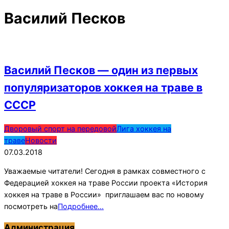
Василий Песков
Василий Песков — один из первых
популяризаторов хоккея на траве в
СССР
2018-
Дворовый спорт на передовой
Лига хоккея на
03-
траве
Новости
07
07.03.2018
Уважаемые читатели! Сегодня в рамках совместного с
Федерацией хоккея на траве России проекта «История
хоккея на траве в России» приглашаем вас по новому
посмотреть на
Подробнее…
Администрация