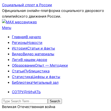
Skip
Социальный
спорт
в России
to
Официальная онлайн-платформа социального дворового
content
олимпийского движения России.
Primary
Menu
Navigation
Главная
В начало
Menu
Регионы
Новости
История
Статьи и факты
Видео
Видео материалы
Лиги
В нашем дворе
Образование
Опыт — Методики
Статьи
Публицистика
Статистика
Цифры и факты
Библиотека
Читальный зал
СОТРУДНИчАТЬ
Search
Великая Отечественная война