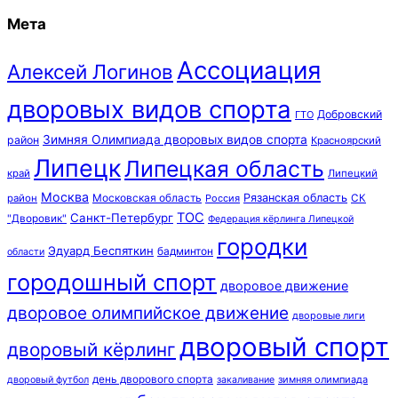
Мета
Ассоциация
Алексей Логинов
дворовых видов спорта
Добровский
ГТО
Зимняя Олимпиада дворовых видов спорта
район
Красноярский
Липецк
Липецкая область
край
Липецкий
Москва
Московская область
Рязанская область
район
Россия
СК
ТОС
Санкт-Петербург
"Дворовик"
Федерация кёрлинга Липецкой
городки
Эдуард Беспяткин
бадминтон
области
городошный спорт
дворовое движение
дворовое олимпийское движение
дворовые лиги
дворовый спорт
дворовый кёрлинг
день дворового спорта
зимняя олимпиада
дворовый футбол
закаливание