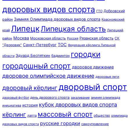
дворовых видов спорта
Добровский
ГТО
Зимняя Олимпиада дворовых видов спорта
район
Красноярский
Липецк
Липецкая область
край
Липецкий
Москва
Московская область
Рязанская область
район
Россия
СК
ТОС
Санкт-Петербург
"Дворовик"
Федерация кёрлинга Липецкой
городки
Эдуард Беспяткин
бадминтон
области
городошный спорт
дворовое движение
дворовое олимпийское движение
дворовые лиги
дворовый спорт
дворовый кёрлинг
день дворового спорта
зимняя олимпиада
дворовый футбол
закаливание
кубок дворовых видов спорта
история
инициатива
массовый спорт
кёрлинг
лапта
общество
олимпиада
русские городки
самоуправление
дворовых видов спорта