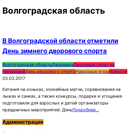
Волгоградская область
В Волгоградской области отметили
День зимнего дворового спорта
2017-
Волгоградская область
Двориада
Дворовый спорт на
03-
передовой
День дворового спорта
Народные игры
Новости
03
03.03.2017
Катания на коньках, хоккейные матчи, соревнования на
лыжах и санках, а также конкурсы, подарки и угощения
подготовили для взрослых и детей организаторы
праздничных мероприятий. День
Подробнее…
Администрация