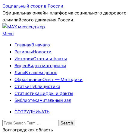
Skip
Социальный
спорт
в России
to
Официальная онлайн-платформа социального дворового
content
олимпийского движения России.
Primary
Menu
Navigation
Главная
В начало
Menu
Регионы
Новости
История
Статьи и факты
Видео
Видео материалы
Лиги
В нашем дворе
Образование
Опыт — Методики
Статьи
Публицистика
Статистика
Цифры и факты
Библиотека
Читальный зал
СОТРУДНИчАТЬ
Search
Волгоградская область