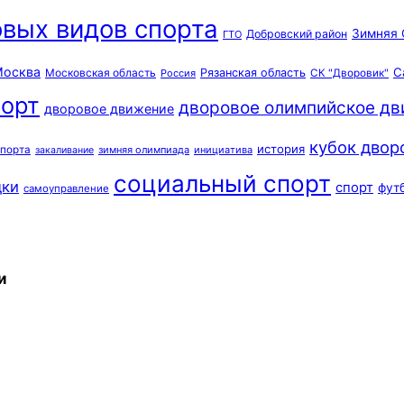
вых видов спорта
Зимняя 
Добровский район
ГТО
осква
С
Московская область
Рязанская область
Россия
СК "Дворовик"
орт
дворовое олимпийское д
дворовое движение
кубок двор
история
спорта
зимняя олимпиада
инициатива
закаливание
социальный спорт
дки
спорт
фут
самоуправление
и