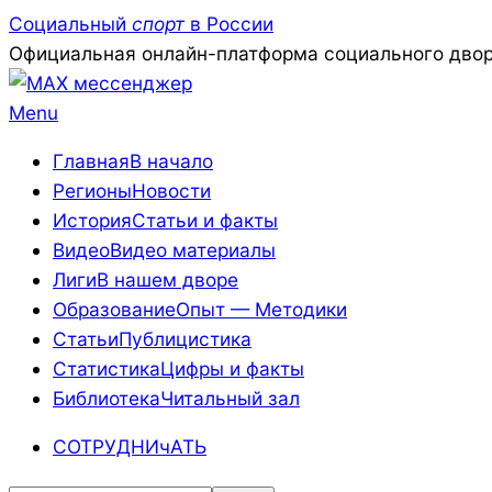
Skip
Социальный
спорт
в России
to
Официальная онлайн-платформа социального двор
content
Primary
Menu
Navigation
Главная
В начало
Menu
Регионы
Новости
История
Статьи и факты
Видео
Видео материалы
Лиги
В нашем дворе
Образование
Опыт — Методики
Статьи
Публицистика
Статистика
Цифры и факты
Библиотека
Читальный зал
СОТРУДНИчАТЬ