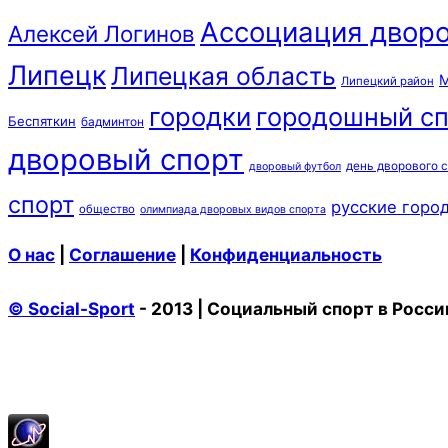
Ассоциация дворо
Алексей Логинов
Липецк
Липецкая область
М
Липецкий район
городки
городошный сп
Беспяткин
бадминтон
дворовый спорт
день дворового 
дворовый футбол
спорт
русские горо
общество
олимпиада дворовых видов спорта
О нас
|
Соглашение
|
Конфиденциальность
© Social-Sport
- 2013 | Социальный спорт в Росси