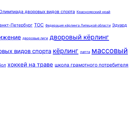
Олимпиада дворовых видов спорта
Красноярский край
ТОС
анкт-Петербург
Эдуард
Федерация кёрлинга Липецкой области
дворовый кёрлинг
вижение
дворовые лиги
массовый
кёрлинг
овых видов спорта
лапта
хоккей на траве
школа грамотного потребителя
бол