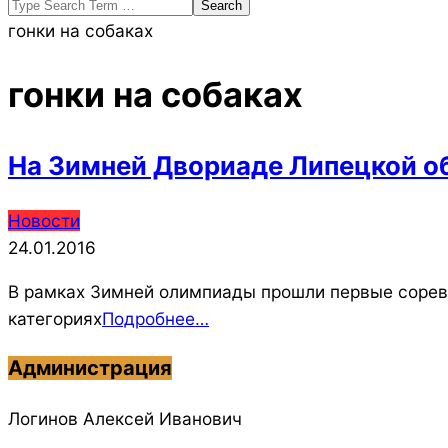
Search
гонки на собаках
гонки на собаках
На Зимней Двориаде Липецкой об
2016-
Новости
01-
24.01.2016
24
В рамках Зимней олимпиады прошли первые соревн
категориях
Подробнее…
Администрация
Логинов Алексей Иванович