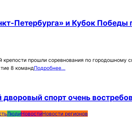
нкт-Петербурга» и Кубок Победы 
й крепости прошли соревнования по городошному 
стие 8 команд
Подробнее…
дворовый спорт очень востребов
сть
Люди
Новости
Новости регионов