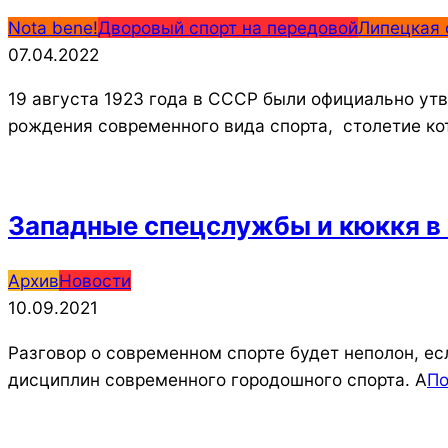
2022-
Nota bene!
Дворовый спорт на передовой
Липецкая 
04-
07.04.2022
07
19 августа 1923 года в СССР были официально ут
рождения современного вида спорта, столетие ко
Западные спецслужбы и кюккя в б
2021-
Архив
Новости
09-
10.09.2021
10
Разговор о современном спорте будет неполон, ес
дисциплин современного городошного спорта. А
П