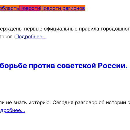
область
Новости
Новости регионов
верждены первые официальные правила городошного
торого
Подробнее…
орьбе против советской России. 
ли не знать историю. Сегодня разговор об истории
одробнее…