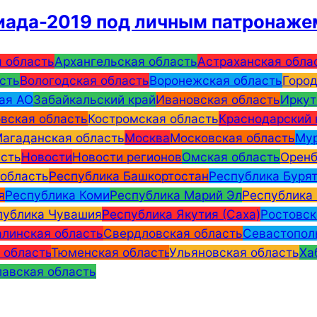
иада-2019 под личным патронаже
 область
Архангельская область
Астраханская обла
сть
Вологодская область
Воронежская область
Город
ая АО
Забайкальский край
Ивановская область
Иркут
вская область
Костромская область
Краснодарский 
агаданская область
Москва
Московская область
Мур
асть
Новости
Новости регионов
Омская область
Оренб
 область
Республика Башкортостан
Республика Буря
я
Республика Коми
Республика Марий Эл
Республика
публика Чувашия
Республика Якутия (Саха)
Ростовск
линская область
Свердловская область
Севастопол
 область
Тюменская область
Ульяновская область
Ха
авская область