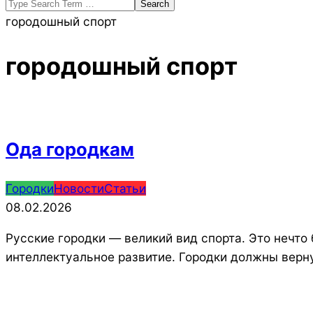
Search
городошный спорт
городошный спорт
Ода городкам
2026-
Городки
Новости
Статьи
02-
08.02.2026
08
Русские городки — великий вид спорта. Это нечто 
интеллектуальное развитие. Городки должны верн