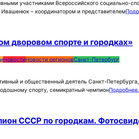
ивными участниками Всероссийского социально-спо
 Ивашенюк – координатором и представителем
Подр
ом дворовом спорте и городках»
ги
Новости
Новости регионов
Санкт-Петербург
тивный и общественный деятель Санкт-Петербурга,
родошному спорту, семикратный чемпион
Подробнее
ион СССР по городкам. Фотосвиде