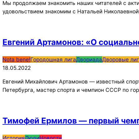
Мы продолжаем знакомить наших читателей с акт
удовольствием знакомим с Натальей Николаевной
Евгений Артамонов: «О социальн
2022-
Nota bene!
Городошная лига
Двориада
Дворовые ли
05-
18.05.2022
18
Евгений Михайлович Артамонов — известный спор
Петербурга, мастер спорта и чемпион СССР по го
Тимофей Ермилов — первый чемп
2022-
История
Люди
Новости