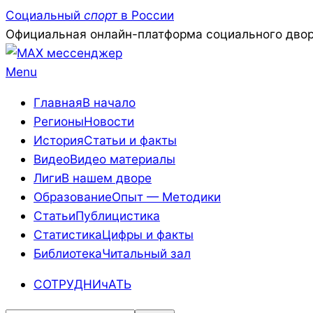
Skip
Социальный
спорт
в России
to
Официальная онлайн-платформа социального двор
content
Primary
Menu
Navigation
Главная
В начало
Menu
Регионы
Новости
История
Статьи и факты
Видео
Видео материалы
Лиги
В нашем дворе
Образование
Опыт — Методики
Статьи
Публицистика
Статистика
Цифры и факты
Библиотека
Читальный зал
СОТРУДНИчАТЬ