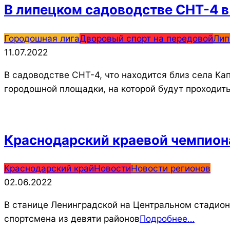
В липецком садоводстве СНТ-4 
2022-
Городошная лига
Дворовый спорт на передовой
Лип
07-
11.07.2022
11
В садоводстве СНТ-4, что находится близ села К
городошной площадки, на которой будут проходит
Краснодарский краевой чемпион
2022-
Краснодарский край
Новости
Новости регионов
06-
02.06.2022
02
В станице Ленинградской на Центральном стадион
спортсмена из девяти районов
Подробнее…