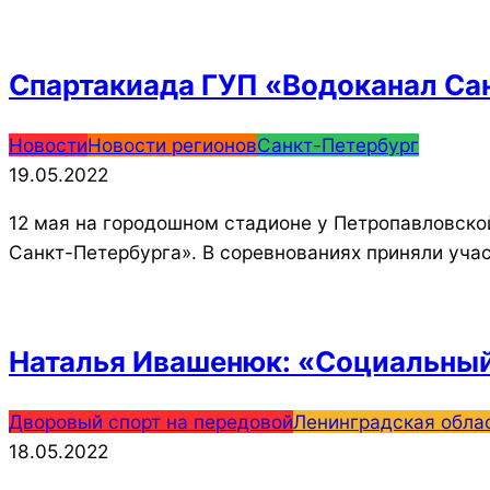
Спартакиада ГУП «Водоканал Са
2022-
Новости
Новости регионов
Санкт-Петербург
05-
19.05.2022
19
12 мая на городошном стадионе у Петропавловско
Санкт-Петербурга». В соревнованиях приняли уча
Наталья Ивашенюк: «Социальный 
2022-
Дворовый спорт на передовой
Ленинградская обла
05-
18.05.2022
18