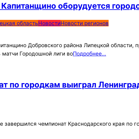
в Капитанщино оборудуется горо
ецкая область
Новости
Новости регионов
апитанщино Добровского района Липецкой области, 
ь матчи Городошной лиги во
Подробнее…
ат по городкам выиграл Ленингра
е завершился чемпионат Краснодарского края по го