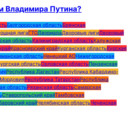
м Владимира Путина?
сть
Белгородская область
Брянская
ошная лига
ГТО
Двориада
Дворовые лиги
Дворовый
ская область
Калиниградская область
Калужская
край
Красноярский край
Курганская область
Курская
манская область
Ненецкий АО
Нижегородская
ургская область
Орловская область
Пензенская
тия
Республика Дагестан
Республика Кабардино-
 Мордовия
Республика Татарстан
Республика
ая область
Рязанская область
Самарская
ь
Ставропольский край
Тамбовская
баровский край
Челябинская область
Чеченская