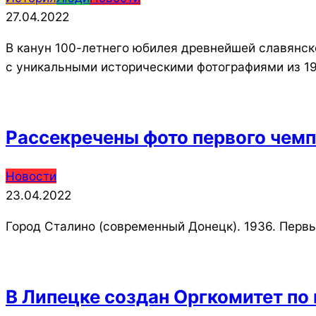
04-
27.04.2022
27
В канун 100-летнего юбилея древнейшей славянск
с уникальными историческими фотографиями из 1
Рассекречены фото первого чемп
2022-
Новости
04-
23.04.2022
23
Город Сталино (современный Донецк). 1936. Перв
В Липецке создан Оргкомитет по