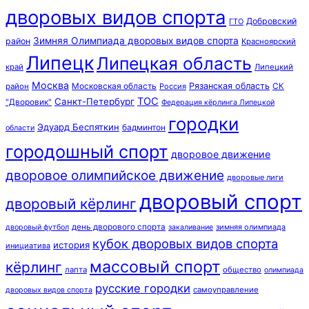
дворовых видов спорта
Добровский
ГТО
Зимняя Олимпиада дворовых видов спорта
район
Красноярский
Липецк
Липецкая область
край
Липецкий
Москва
Московская область
Рязанская область
район
Россия
СК
ТОС
Санкт-Петербург
"Дворовик"
Федерация кёрлинга Липецкой
городки
Эдуард Беспяткин
бадминтон
области
городошный спорт
дворовое движение
дворовое олимпийское движение
дворовые лиги
дворовый спорт
дворовый кёрлинг
день дворового спорта
зимняя олимпиада
дворовый футбол
закаливание
кубок дворовых видов спорта
история
инициатива
массовый спорт
кёрлинг
лапта
общество
олимпиада
русские городки
самоуправление
дворовых видов спорта