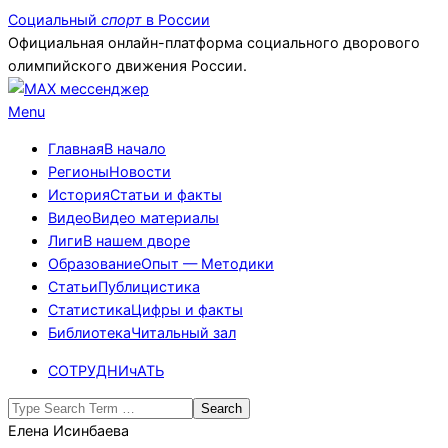
Skip
Социальный
спорт
в России
to
Официальная онлайн-платформа социального дворового
content
олимпийского движения России.
Primary
Menu
Navigation
Главная
В начало
Menu
Регионы
Новости
История
Статьи и факты
Видео
Видео материалы
Лиги
В нашем дворе
Образование
Опыт — Методики
Статьи
Публицистика
Статистика
Цифры и факты
Библиотека
Читальный зал
СОТРУДНИчАТЬ
Search
Елена Исинбаева