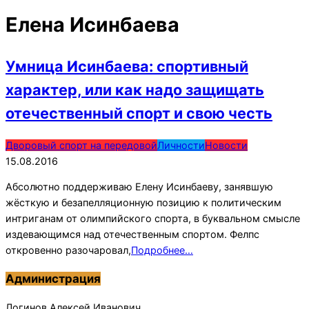
Елена Исинбаева
Умница Исинбаева: спортивный
характер, или как надо защищать
отечественный спорт и свою честь
2016-
Дворовый спорт на передовой
Личности
Новости
08-
15.08.2016
15
Абсолютно поддерживаю Елену Исинбаеву, занявшую
жёсткую и безапелляционную позицию к политическим
интриганам от олимпийского спорта, в буквальном смысле
издевающимся над отечественным спортом. Фелпс
откровенно разочаровал,
Подробнее…
Администрация
Логинов Алексей Иванович