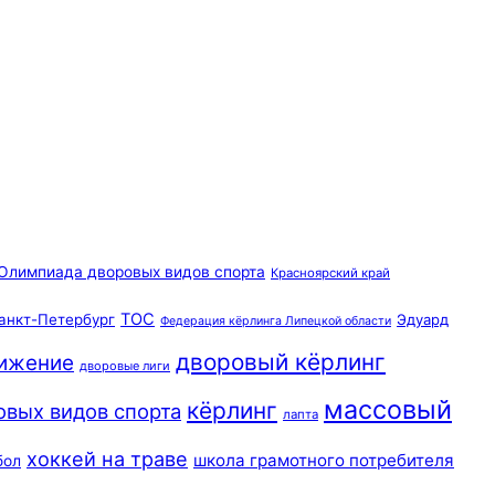
Олимпиада дворовых видов спорта
Красноярский край
ТОС
анкт-Петербург
Эдуард
Федерация кёрлинга Липецкой области
дворовый кёрлинг
вижение
дворовые лиги
массовый
кёрлинг
овых видов спорта
лапта
хоккей на траве
школа грамотного потребителя
бол