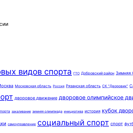
сии
вых видов спорта
Зимняя 
Добровский район
ГТО
осква
С
Московская область
Рязанская область
Россия
СК "Дворовик"
орт
дворовое олимпийское д
дворовое движение
кубок двор
история
спорта
зимняя олимпиада
инициатива
закаливание
социальный спорт
дки
спорт
фут
самоуправление