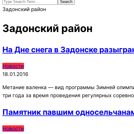
Search
Задонский район
Задонский район
На Дне снега в Задонске разыгр
2016-
Новости
01-
18.01.2016
18
Метание валенка — вид программы Зимней олимпи
три года за время проведения регулярных соревн
Памятник павшим односельчанам в
2015-
Новости