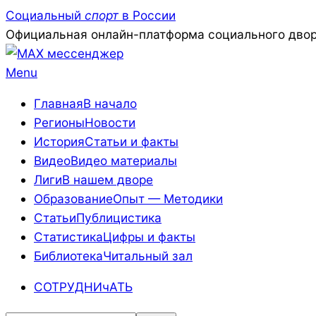
Skip
Социальный
спорт
в России
to
Официальная онлайн-платформа социального двор
content
Primary
Menu
Navigation
Главная
В начало
Menu
Регионы
Новости
История
Статьи и факты
Видео
Видео материалы
Лиги
В нашем дворе
Образование
Опыт — Методики
Статьи
Публицистика
Статистика
Цифры и факты
Библиотека
Читальный зал
СОТРУДНИчАТЬ