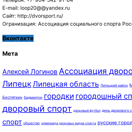
E-mail: loop20@@yandex.ru
Сайт: http://dvorsport.ru/
Огранизация: Ассоциация социального спорта Рос
Вконтакте
Мета
Ассоциация дворо
Алексей Логинов
Липецк
Липецкая область
М
Липецкий район
городки
городошный сп
Беспяткин
бадминтон
дворовый спорт
день дворового 
дворовый футбол
спорт
русские горо
общество
олимпиада дворовых видов спорта