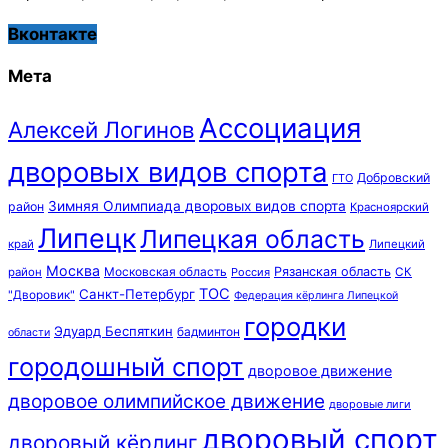
Вконтакте
Мета
Ассоциация
Алексей Логинов
дворовых видов спорта
Добровский
ГТО
Зимняя Олимпиада дворовых видов спорта
район
Красноярский
Липецк
Липецкая область
край
Липецкий
Москва
Московская область
Рязанская область
район
Россия
СК
ТОС
Санкт-Петербург
"Дворовик"
Федерация кёрлинга Липецкой
городки
Эдуард Беспяткин
бадминтон
области
городошный спорт
дворовое движение
дворовое олимпийское движение
дворовые лиги
дворовый спорт
дворовый кёрлинг