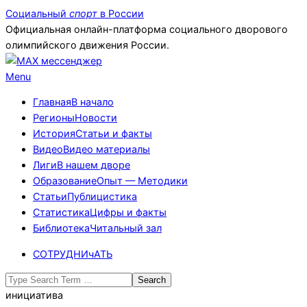
Skip
Социальный
спорт
в России
to
Официальная онлайн-платформа социального дворового
content
олимпийского движения России.
Primary
Menu
Navigation
Главная
В начало
Menu
Регионы
Новости
История
Статьи и факты
Видео
Видео материалы
Лиги
В нашем дворе
Образование
Опыт — Методики
Статьи
Публицистика
Статистика
Цифры и факты
Библиотека
Читальный зал
СОТРУДНИчАТЬ
Search
инициатива