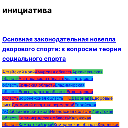
инициатива
Основная законодательная новелла
дворового спорта: к вопросам теории
социального спорта
2017-
Алтайский край
Амурская область
Архангельская
03-
область
Астраханская область
Белгородская
03
область
Брянская область
Владимирская
область
Волгоградская область
Вологодская
область
Воронежская область
ГТО
Двориада
Дворовые
лиги
Дворовый спорт на передовой
Еврейская
АО
Забайкальский край
Ивановская область
Иркутская
область
Калиниградская область
Калужская
область
Камчатский край
Кемеровская область
Кировская