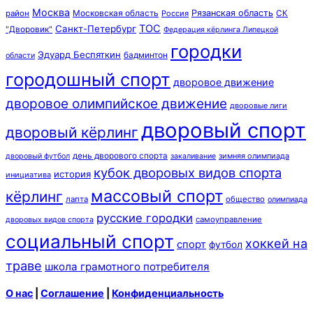
Москва
Московская область
Рязанская область
район
Россия
СК
ТОС
Санкт-Петербург
"Дворовик"
Федерация кёрлинга Липецкой
городки
Эдуард Беспяткин
бадминтон
области
городошный спорт
дворовое движение
дворовое олимпийское движение
дворовые лиги
дворовый спорт
дворовый кёрлинг
день дворового спорта
зимняя олимпиада
дворовый футбол
закаливание
кубок дворовых видов спорта
история
инициатива
массовый спорт
кёрлинг
лапта
общество
олимпиада
русские городки
самоуправление
дворовых видов спорта
социальный спорт
хоккей на
спорт
футбол
траве
школа грамотного потребителя
О нас
|
Соглашение
|
Конфиденциальность