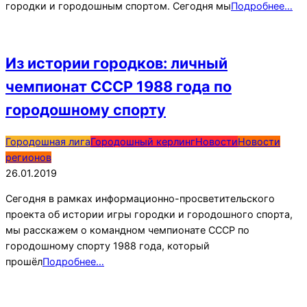
городки и городошным спортом. Сегодня мы
Подробнее…
Из истории городков: личный
чемпионат СССР 1988 года по
городошному спорту
2019-
Городошная лига
Городошный керлинг
Новости
Новости
01-
регионов
26
26.01.2019
Сегодня в рамках информационно-просветительского
проекта об истории игры городки и городошного спорта,
мы расскажем о командном чемпионате СССР по
городошному спорту 1988 года, который
прошёл
Подробнее…