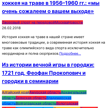
хоккея на траве в 1956–1960 гг.: «мы
очень сожалеем о вашем выходе»
2018-
Дворовый спорт на передовой
Москва
Новости
02-
26.02.2018
26
История хоккея на траве в нашей стране имеет
многовековые традиции, а современная история хоккея на
траве как олимпийского вида спорта исключительно
неординарна и полна сюрпризов.
Подробнее…
Из истории вечной игры в городки:
1721 год, Феофан Прокопович и
городки в семинарии
2017-
Алтайский край
Амурская область
Архангельская
03-
область
Брянская область
Владимирская
26
область
Волгоградская область
Вологодская