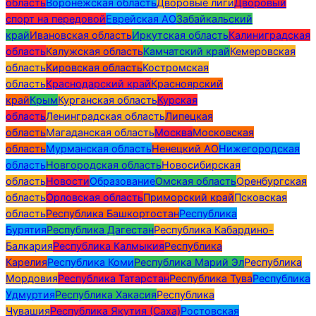
область
Воронежская область
Дворовые лиги
Дворовый
спорт на передовой
Еврейская АО
Забайкальский
край
Ивановская область
Иркутская область
Калиниградская
область
Калужская область
Камчатский край
Кемеровская
область
Кировская область
Костромская
область
Краснодарский край
Красноярский
край
Крым
Курганская область
Курская
область
Ленинградская область
Липецкая
область
Магаданская область
Москва
Московская
область
Мурманская область
Ненецкий АО
Нижегородская
область
Новгородская область
Новосибирская
область
Новости
Образование
Омская область
Оренбургская
область
Орловская область
Приморский край
Псковская
область
Республика Башкортостан
Республика
Бурятия
Республика Дагестан
Республика Кабардино-
Балкария
Республика Калмыкия
Республика
Карелия
Республика Коми
Республика Марий Эл
Республика
Мордовия
Республика Татарстан
Республика Тува
Республика
Удмуртия
Республика Хакасия
Республика
Чувашия
Республика Якутия (Саха)
Ростовская