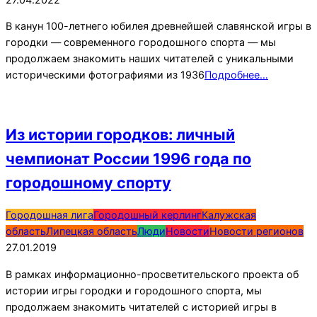
27
В канун 100-летнего юбилея древнейшей славянской игры в
городки — современного городошного спорта — мы
продолжаем знакомить наших читателей с уникальными
историческими фотографиями из 1936
Подробнее…
Из истории городков: личный
чемпионат России 1996 года по
городошному спорту
2019-
Городошная лига
Городошный керлинг
Калужская
01-
область
Липецкая область
Люди
Новости
Новости регионов
27
27.01.2019
В рамках информационно-просветительского проекта об
истории игры городки и городошного спорта, мы
продолжаем знакомить читателей с историей игры в