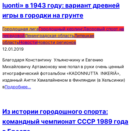
luonti» в 1943 году: вариант древней
игры в городки на грунте
2019-
Городошная лига
Городошный керлинг
Дворовый спорт на
01-
передовой
Ленинградская область
Липецкая
12
область
Новости
Новости регионов
12.01.2019
Благодаря Константину Ульяночкину и Евгению
Михайловичу Артамонову мне попал в руки очень ценный
этнографический фотоальбом «KADONNUTTA INKERIÄ»,
изданный Антти Хамалайненом в Финляндии (в Хельсинки)
в
Подробнее…
Из истории городошного спорта:
командный чемпионат СССР 1989 года