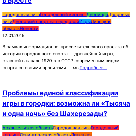
в Бресте
2019-
Городошная лига
Городошный керлинг
Двориада
Дворовые
01-
лиги
Дворовый спорт на передовой
Игры
Липецкая
12
область
Новости
12.01.2019
В рамках информационно-просветительского проекта об
истории городошного спорта — древнейшей игры,
ставшей в начале 1920-х в СССР современным видом
спорта со своими правилами — мы
Подробнее…
Проблемы единой классификации
игры в городки: возможна ли «Тысяча
и одна ночь» без Шахерезады?
2019-
Архангельская область
Городошная лига
Городошный
01-
керлинг
Ленинградская область
Липецкая