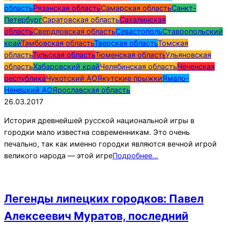
область
Рязанская область
Самарская область
Санкт-
Петербург
Саратовская область
Сахалинская
область
Свердловская область
Севастополь
Ставропольский
край
Тамбовская область
Тверская область
Томская
область
Тульская область
Тюменская область
Ульяновская
область
Хабаровский край
Челябинская область
Чеченская
республика
Чукотский АО
Якутские прыжки
Ямало-
Ненецкий АО
Ярославская область
26.03.2017
История древнейшей русской национальной игры в
городки мало известна современникам. Это очень
печально, так как именно городки являются вечной игрой
великого народа — этой игре
Подробнее…
Легенды липецких городков: Павел
Алексеевич Муратов, последний