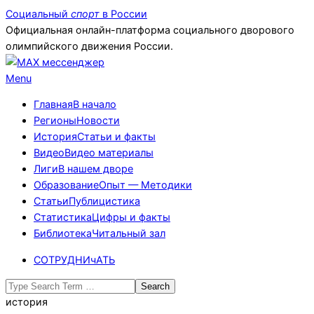
Skip
Социальный
спорт
в России
to
Официальная онлайн-платформа социального дворового
content
олимпийского движения России.
Primary
Menu
Navigation
Главная
В начало
Menu
Регионы
Новости
История
Статьи и факты
Видео
Видео материалы
Лиги
В нашем дворе
Образование
Опыт — Методики
Статьи
Публицистика
Статистика
Цифры и факты
Библиотека
Читальный зал
СОТРУДНИчАТЬ
Search
история