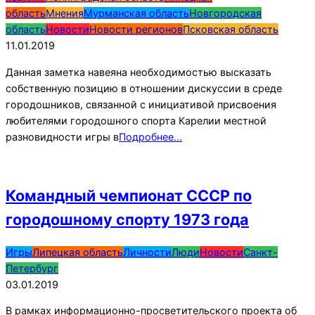
11
область
Мнения
Мурманская область
Новгородская
область
Новости
Новости регионов
Псковская область
11.01.2019
Данная заметка навеяна необходимостью высказать
собственную позицию в отношении дискуссии в среде
городошников, связанной с инициативой присвоения
любителями городошного спорта Карелии местной
разновидности игры в
Подробнее…
Командный чемпионат СССР по
городошному спорту 1973 года
2019-
Игры
Липецкая область
Личности
Люди
Новости
Санкт-
01-
Петербург
03
03.01.2019
В рамках информационно-просветительского проекта об