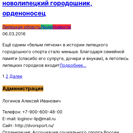
новолипецкий городошник,
орденоносец
2016-
Липецкая область
Люди
Новости
03-
06.03.2016
06
Ещё одним «белым пятном» в истории липецкого
городошного спорта стало меньше. Благодаря семейной
памяти (спасибо его супруге, дочери и внукам), в летопись
липецких городков входит
Подробнее…
Пагинация
1
2
Далее
записей
Администрация
Логинов Алексей Иванович
Телефон: +7-900-600-48-00
E-mail: loginov-lip@mail.ru
Сайт: http://dvorsport.ru/
Огранизация: Ассоциация социального спорта России