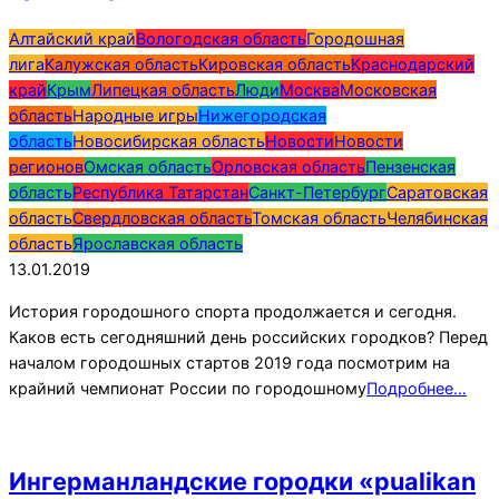
2019-
Алтайский край
Вологодская область
Городошная
01-
лига
Калужская область
Кировская область
Краснодарский
13
край
Крым
Липецкая область
Люди
Москва
Московская
область
Народные игры
Нижегородская
область
Новосибирская область
Новости
Новости
регионов
Омская область
Орловская область
Пензенская
область
Республика Татарстан
Санкт-Петербург
Саратовская
область
Свердловская область
Томская область
Челябинская
область
Ярославская область
13.01.2019
История городошного спорта продолжается и сегодня.
Каков есть сегодняшний день российских городков? Перед
началом городошных стартов 2019 года посмотрим на
крайний чемпионат России по городошному
Подробнее…
Ингерманландские городки «pualikan