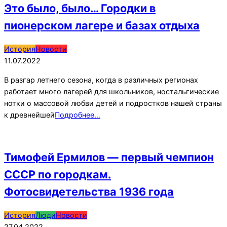
Это было, было… Городки в
пионерском лагере и базах отдыха
2022-
История
Новости
07-
11.07.2022
11
В разгар летнего сезона, когда в различных регионах
работает много лагерей для школьников, ностальгические
нотки о массовой любви детей и подростков нашей страны
к древнейшей
Подробнее…
Тимофей Ермилов — первый чемпион
СССР по городкам.
Фотосвидетельства 1936 года
2022-
История
Люди
Новости
04-
27.04.2022